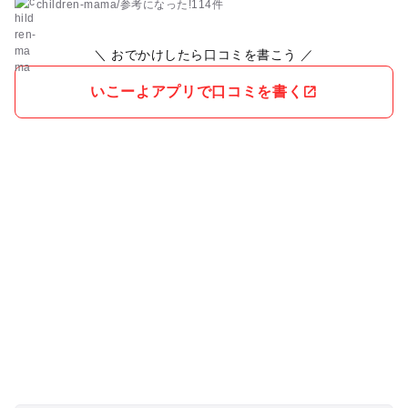
children-mama
/
参考に
なった!
114件
＼ おでかけしたら口コミを書こう ／
いこーよアプリで口コミを書く