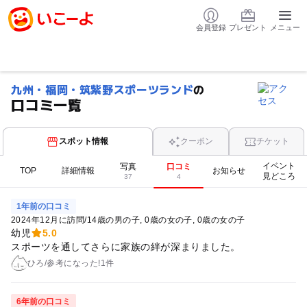
会員登録
プレゼント
メニュー
九州・福岡・筑紫野スポーツランド
の
口コミ一覧
スポット情報
クーポン
チケット
イベント
写真
口コミ
TOP
詳細情報
お知らせ
見どころ
37
4
1年前の口コミ
2024年12月に訪問
/
14歳の男の子
0歳の女の子
0歳の女の子
幼児
5.0
スポーツを通してさらに家族の絆が深まりました。
ひろ
/
参考に
なった!
1件
6年前の口コミ