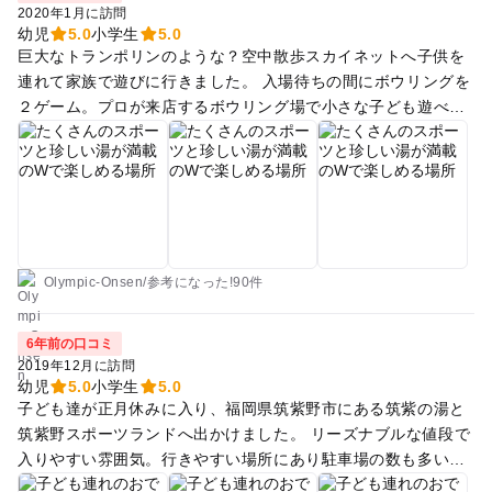
2020年1月に訪問
幼児
5.0
小学生
5.0
巨大なトランポリンのような？空中散歩スカイネットへ子供を
連れて家族で遊びに行きました。 入場待ちの間にボウリングを
２ゲーム。プロが来店するボウリング場で小さな子ども遊べる
ガーター防止のレーンがあり、みんなで楽しめます。ストライ
クが出ると気持ちが良いです！ 広いボルダリング、クライミン
グ場があり、来月は２回目の筑紫野スポーツランドのボルダリ
ング大会も開催されるようです。東京オリンピックに向けて応
援したい。 旦那は筑紫野ゴルフで打ちっぱなしに興じていまし
た。ゴルフ場の背景が森林で雰囲気が良く気持ちよく打てると
喜んでいました。 スカイネットはジャンプ、ジャンプで子供た
Olympic-Onsen
/
参考に
なった!
90件
ちがすごく楽しそうで面白い施設です。 今年は３倍に広くなる
そうで、フルオープンしたらまた来たいです。 スタッフの対応
6年前の口コミ
も丁寧で子ども達に優しく接してくださった。 トイレも各所に
2019年12月に訪問
設置されていて安心でした。 帰りに筑紫の湯で水素風呂と炭酸
幼児
5.0
小学生
5.0
子ども達が正月休みに入り、福岡県筑紫野市にある筑紫の湯と
泉に浸かって、食事処でソフトクリームとお食事をいただきま
筑紫野スポーツランドへ出かけました。 リーズナブルな値段で
した。リーズナブルで美味しかった。コストは抜群に良い。
入りやすい雰囲気。行きやすい場所にあり駐車場の数も多い。
筑紫の湯はサウナと炭酸泉が有名。いろんなお風呂が楽しめ