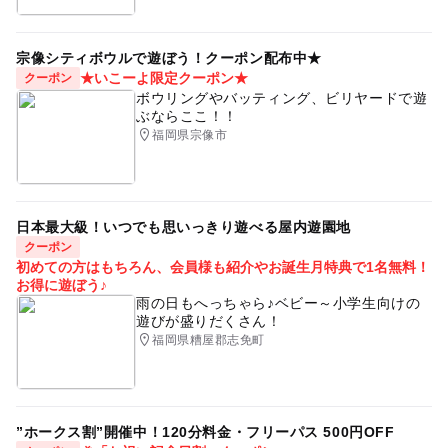
宗像シティボウルで遊ぼう！クーポン配布中★
★いこーよ限定クーポン★
クーポン
ボウリングやバッティング、ビリヤードで遊
ぶならここ！！
福岡県宗像市
日本最大級！いつでも思いっきり遊べる屋内遊園地
クーポン
初めての方はもちろん、会員様も紹介やお誕生月特典で1名無料！
お得に遊ぼう♪
雨の日もへっちゃら♪ベビー～小学生向けの
遊びが盛りだくさん！
福岡県糟屋郡志免町
”ホークス割”開催中！120分料金・フリーパス 500円OFF