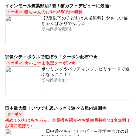
イオンモール筑紫野店2階！猫カフェデビューに最適♪
猫ちゃんのおやつ550円⇒無料
クーポン
【3歳以下の子どもは入場無料】やさしい猫
ちゃんばかりで安心☆
福岡県筑紫野市
宗像シティボウルで遊ぼう！クーポン配布中★
★いこーよ限定クーポン★
クーポン
ボウリングやバッティング、ビリヤードで遊
ぶならここ！！
福岡県宗像市
日本最大級！いつでも思いっきり遊べる屋内遊園地
クーポン
初めての方はもちろん、会員様も紹介やお誕生月特典で1名無料！
お得に遊ぼう♪
一日中遊べちゃう♪ ベビー～小学生向けの遊