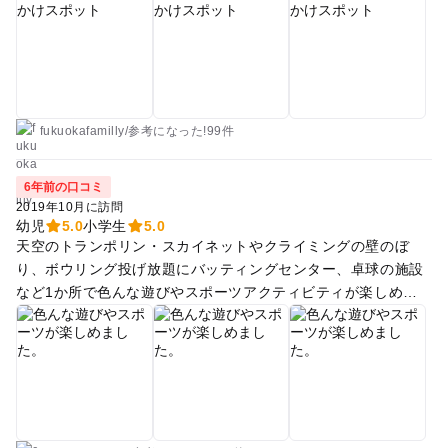
る。 子供たちはボウリングやボルダリングやバッティングセン
ターで楽しめる場所です。
fukuokafamilly
/
参考に
なった!
99件
6年前の口コミ
2019年10月に訪問
幼児
5.0
小学生
5.0
天空のトランポリン・スカイネットやクライミングの壁のぼ
り、ボウリング投げ放題にバッティングセンター、卓球の施設
など1か所で色んな遊びやスポーツアクティビティが楽しめま
した。 特に天空のスカイネットは子供たちもキャアキャアいっ
て遊んでくれて楽しい時間でした。 すぐ隣にはリーズナブルな
温浴施設やお食事処もあり、繰り返し遊びにいくには最適なア
ミューズメントランドです。 日帰りでスポーツやお湯、定食を
楽しむには非常に良い場所でした。 子ども達を連れてまたお出
かけしたいと思います。