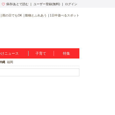
保存/あとで読む
ユーザー登録(無料)
ログイン
雨の日でもOK
動物とふれあう
1日中遊べるスポット
かけニュース
子育て
特集
沖縄
福岡