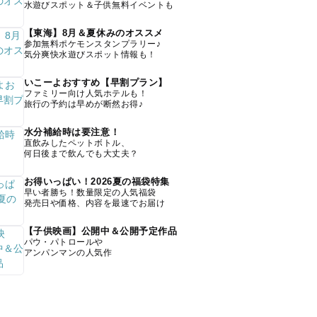
水遊びスポット＆子供無料イベントも
【東海】8月＆夏休みのオススメ
参加無料ポケモンスタンプラリー♪
気分爽快水遊びスポット情報も！
いこーよおすすめ【早割プラン】
ファミリー向け人気ホテルも！
旅行の予約は早めが断然お得♪
水分補給時は要注意！
直飲みしたペットボトル、
何日後まで飲んでも大丈夫？
お得いっぱい！2026夏の福袋特集
早い者勝ち！数量限定の人気福袋
発売日や価格、内容を最速でお届け
【子供映画】公開中＆公開予定作品
パウ・パトロールや
アンパンマンの人気作