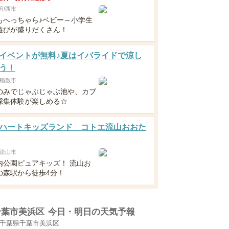
印西市
もへっちゃら♪ベビー～小学生
遊びが盛りだくさん！
イベントが無料♪夏はイバライドで涼し
う！
稲敷市
のみでじゃぶじゃぶ池や、カブ
採集体験が楽しめる☆
ハートキッズランド コトエ流山おおた
流山市
内公園ピュアキッズ！ 流山お
の森駅から徒歩4分！
千葉市美浜区
今日・明日の天気予報
千葉県千葉市美浜区