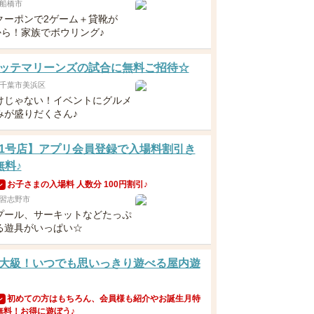
船橋市
クーポンで2ゲーム＋貸靴が
から！家族でボウリング♪
ッテマリーンズの試合に無料ご招待☆
千葉市美浜区
けじゃない！イベントにグルメ
みが盛りだくさん♪
1号店】アプリ会員登録で入場料割引き
無料♪
お子さまの入場料 人数分 100円割引♪
ン
習志野市
プール、サーキットなどたっぷ
る遊具がいっぱい☆
大級！いつでも思いっきり遊べる屋内遊
初めての方はもちろん、会員様も紹介やお誕生月特
ン
無料！お得に遊ぼう♪