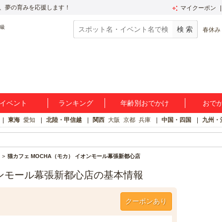
、夢の育みを応援します！
マイクーポン
春休み
イベント
ランキング
年齢別おでかけ
おで
東海
愛知
北陸・甲信越
関西
大阪
京都
兵庫
中国・四国
九州・
猫カフェ MOCHA（モカ） イオンモール幕張新都心店
オンモール幕張新都心店の基本情報
クーポンあり