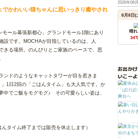
2026年08
ェでかわいい猫ちゃんに思いっきり癒やされ
8月8日(
晴れ
ンモール幕張新都心」グランドモール1階にあり
34
施設です。MOCHAが目指しているのは、人
できる場所。のんびりとご家族のペースで、思
。
お出か
いこーよ
ランドのようなキャットタワーが目を惹きま
分～」1日2回の「ごはんタイム」も大人気です。か
夢中でご飯をモグモグ♪ その可愛らしい姿は、
～ごはんタイム終了までは販売を休止します）