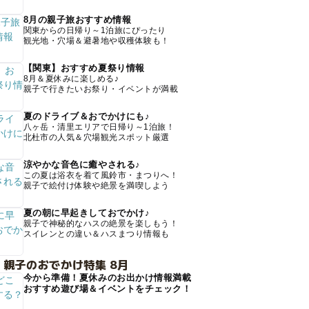
8月の親子旅おすすめ情報
関東からの日帰り～1泊旅にぴったり
観光地・穴場＆避暑地や収穫体験も！
【関東】おすすめ夏祭り情報
8月＆夏休みに楽しめる♪
親子で行きたいお祭り・イベントが満載
夏のドライブ＆おでかけにも♪
八ヶ岳・清里エリアで日帰り～1泊旅！
北杜市の人気＆穴場観光スポット厳選
涼やかな音色に癒やされる♪
この夏は浴衣を着て風鈴市・まつりへ！
親子で絵付け体験や絶景を満喫しよう
夏の朝に早起きしておでかけ♪
親子で神秘的なハスの絶景を楽しもう！
スイレンとの違い＆ハスまつり情報も
 親子のおでかけ特集 8月
今から準備！夏休みのお出かけ情報満載
おすすめ遊び場＆イベントをチェック！