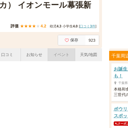
モカ） イオンモール幕張新
評価
★
★
★
★
★
4.2
幼児
4.3
小学生
4.0
[
口コミ
3
件
]
保存
923
口コミ
お知らせ
イベント
天気/地図
千葉周
お誕生
も！
千葉県
本格和
三世代
ボウリ
スポッ
クーポ