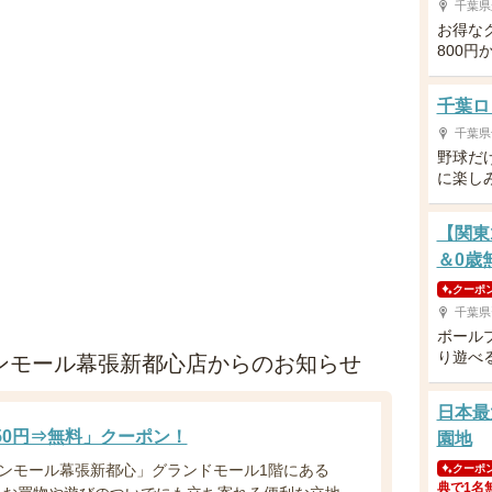
千葉県
お得な
800円
千葉ロ
千葉県
野球だ
に楽し
【関東
＆0歳
クーポ
千葉県
ボール
り遊べ
オンモール幕張新都心店からのお知らせ
日本最
50円⇒無料」クーポン！
園地
ンモール幕張新都心」グランドモール1階にある
クーポ
典で1名