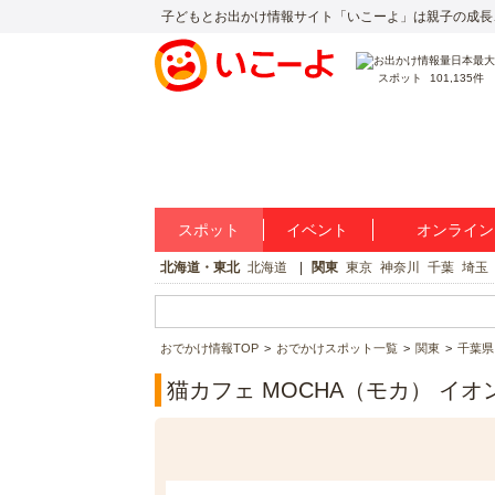
子どもとお出かけ情報サイト「いこーよ」は親子の成長
スポット
101,135件
スポット
イベント
オンライン
北海道・東北
北海道
関東
東京
神奈川
千葉
埼玉
おでかけ情報TOP
おでかけスポット一覧
関東
千葉県
猫カフェ MOCHA（モカ） イ