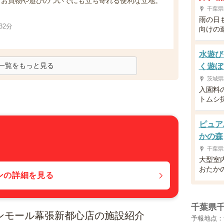
 お買物や遊びのついでにも立ち寄れる便利な立地。
千葉県
雨の日
32分
向けの
水遊び
一覧をもっと見る
く遊ぼ
茨城県
入園料
トムシ
ピュア
かの森
千葉県
大型室
おたか
ンの詳細を見る
千葉県
オンモール幕張新都心店の施設紹介
予報地点：