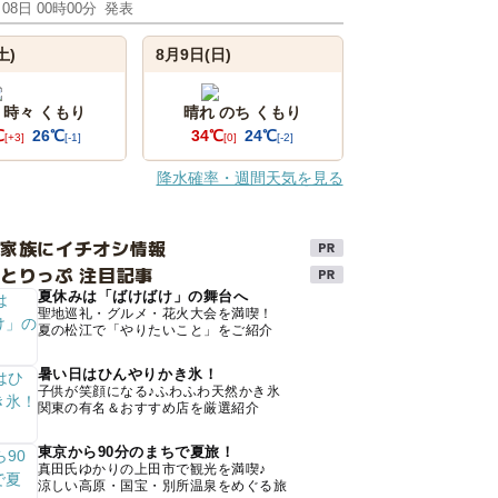
月08日 00時00分
発表
土)
8月9日(日)
 時々 くもり
晴れ のち くもり
℃
26℃
34℃
24℃
[+3]
[-1]
[0]
[-2]
降水確率・週間天気を見る
け家族にイチオシ情報
とりっぷ 注目記事
夏休みは「ばけばけ」の舞台へ
聖地巡礼・グルメ・花火大会を満喫！
夏の松江で「やりたいこと」をご紹介
暑い日はひんやりかき氷！
子供が笑顔になる♪ふわふわ天然かき氷
関東の有名＆おすすめ店を厳選紹介
東京から90分のまちで夏旅！
真田氏ゆかりの上田市で観光を満喫♪
涼しい高原・国宝・別所温泉をめぐる旅