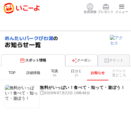
会員登録
プレゼント
メニュー
めんたいパークびわ湖
の
お知らせ一覧
スポット情報
クーポン
チケット
イベント
写真
口コミ
TOP
詳細情報
お知らせ
見どころ
96
23
無料がいっぱい！食べて・知って・遊ぼう！
2026年07月22日 16時48分