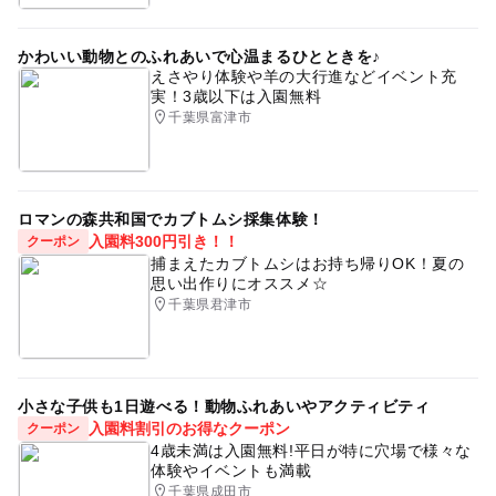
かわいい動物とのふれあいで心温まるひとときを♪
えさやり体験や羊の大行進などイベント充
実！3歳以下は入園無料
千葉県富津市
ロマンの森共和国でカブトムシ採集体験！
入園料300円引き！！
クーポン
捕まえたカブトムシはお持ち帰りOK！夏の
思い出作りにオススメ☆
千葉県君津市
小さな子供も1日遊べる！動物ふれあいやアクティビティ
入園料割引のお得なクーポン
クーポン
4歳未満は入園無料!平日が特に穴場で様々な
体験やイベントも満載
千葉県成田市