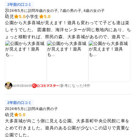
2年前の口コミ
2024年5月に訪問
/
9歳の女の子
7歳の男の子
4歳の女の子
幼児
5.0
小学生
5.0
公園から大多喜城が見えます！遊具も変わってて子ども達は楽
しそうでした。 図書館、海洋センターが同じ敷地内にあり、ち
ょっと移動すれば、県民の森、大多喜城があるので、遊具で遊
ばせながら、次どこ行くか決めましょう。 ランチは車で5分の
「さすらい」さんが美味しくてお勧めです！
口コミマスター
sonicboom
/
参考に
なった!
4件
2年前の口コミ
2024年5月に訪問
/
4歳の男の子
幼児
5.0
大多喜城が向こう側に見える公園。大多喜町中央公民館に車を
とめて行きました。遊具のある公園が少ないこの辺りで貴重な
公園でした。