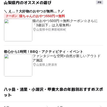
山梨県内のオススメの遊び
＼ え…？大好物のおやつが無料…？／
猫ちゃんのおやつ550円⇒無料
クーポン
猫のおやつ500円⇒無料クーポン☆さらに
「3歳以下」は入場無料♪
山梨県中巨摩郡昭和町
都心から1時間！BBQ・アクティビティ・イベント
ファンタジーな空間×自然が新しいアウトド
ア施設
山梨県上野原市
八ヶ岳・清里・小淵沢・甲斐大泉の年齢別おすすめスポ
ット