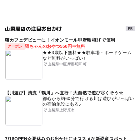
無料
駐車場詳細
駐車無料
山梨周辺の注目お出かけ
猫カフェデビューに！イオンモール甲府昭和3Fで便利
猫ちゃんのおやつ550円⇒無料
クーポン
★★3歳以下無料★★駐車場・ボードゲーム
など無料がいっぱい♪
山梨県中巨摩郡昭和町
【川遊び】清流「鶴川」へ直行！大自然で遊び尽くそう☆
都心から約60分で行ける川は遊びがいっぱい
の宿泊施設にある♪
山梨県上野原市
7/18OPEN☆夏休みのお出かけにオススメな新恐竜スポット