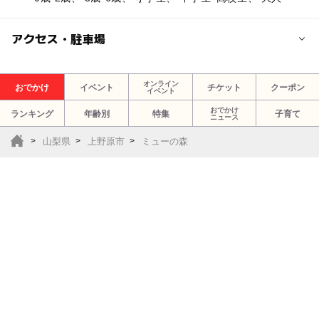
アクセス・駐車場
交通アクセス
オンライン
おでかけ
イベント
チケット
クーポン
イベント
○車の場合
上野原ICから車で約20分
おでかけ
ランキング
年齢別
特集
子育て
ニュース
山梨県
上野原市
ミューの森
○電車の場合
JR新宿駅～JR上野原駅（約60分）
JR上野原駅からタクシー（約25分）
【宿泊者限定】お得なタクシー送迎プランがございま
す。詳しくはインスタグラムをご参照ください。
駐車可能台数
75台
駐車場料金