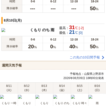
時間
0-6
6-12
12-18
18-24
---
---
---
50
降水確率
%
8月10日(月)
31
最高：
℃ [-2]
くもり のち 雨
21
最低：
℃ [0]
時間
0-6
6-12
12-18
18-24
20
0
40
50
降水確率
%
%
%
%
この先の10日間予報
週間天気予報
予報地点：山梨県上野原市
2026年08月09日 18時00分発表
8/11
8/12
8/13
8/14
8/15
8/16
(火)
(水)
(木)
(金)
(土)
(日)
くもり 一時
くもり
くもり
くもり のち
くもり 時々
雨