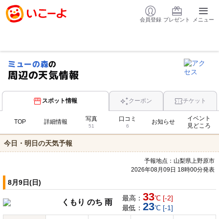
会員登録
プレゼント
メニュー
ミューの森
の
周辺の天気情報
スポット情報
クーポン
チケット
イベント
写真
口コミ
TOP
詳細情報
お知らせ
見どころ
51
6
今日・明日の天気予報
予報地点：山梨県上野原市
2026年08月09日 18時00分発表
8月9日(日)
33
最高：
℃ [-2]
くもり のち 雨
23
最低：
℃ [-1]