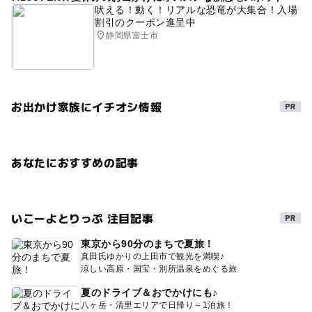
吠える！動く！リアルな恐竜が大集合！入場
割引のクーポン進呈中
静岡県富士市
お出かけ家族にイチオシ情報
あなたにおすすめの記事
いこーよとりっぷ 注目記事
東京から90分のまちで夏旅！
真田氏ゆかりの上田市で観光を満喫♪
涼しい高原・国宝・別所温泉をめぐる旅
夏のドライブ＆おでかけにも♪
八ヶ岳・清里エリアで日帰り～1泊旅！