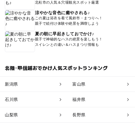
北杜市の人気＆穴場観光スポット厳選
涼やかな音色に癒やされる♪
この夏は浴衣を着て風鈴市・まつりへ！
親子で絵付け体験や絶景を満喫しよう
夏の朝に早起きしておでかけ♪
親子で神秘的なハスの絶景を楽しもう！
スイレンとの違い＆ハスまつり情報も
北陸･甲信越おでかけ人気スポットランキング
新潟県
富山県
石川県
福井県
山梨県
長野県