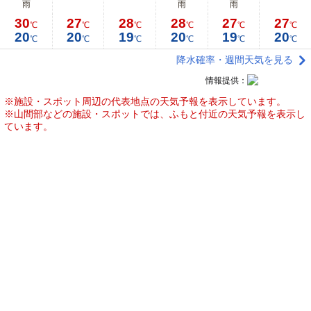
雨
雨
雨
30
27
28
28
27
27
℃
℃
℃
℃
℃
℃
20
20
19
20
19
20
℃
℃
℃
℃
℃
℃
降水確率・週間天気を見る
情報提供：
※施設・スポット周辺の代表地点の天気予報を表示しています。
※山間部などの施設・スポットでは、ふもと付近の天気予報を表示し
ています。