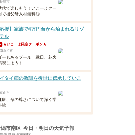
長野市
世代で楽しもう！いこーよクー
用で祖父母入村無料◎
応援】家族で4万円台から泊まれるリゾ
テル
★いこーよ限定クーポン★
ン
南魚沼市
ダーもあるプール、縁日、花火
満喫しよう！
イタイ病の教訓を後世に伝承していこ
富山市
健康、命の尊さについて深く学
料館
新潟市南区
今日・明日の天気予報
新潟県新潟市南区