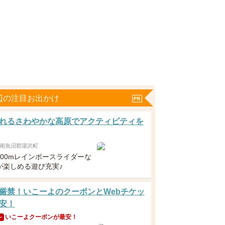
辺の注目お出かけ
れるさわやかな高原でアクティビティを
南魚沼郡湯沢町
100mレインボースライダーな
が楽しめる遊び充実♪
厳禁！いこーよのクーポンとWebチケッ
安！
いこーよクーポンが最安！
ン