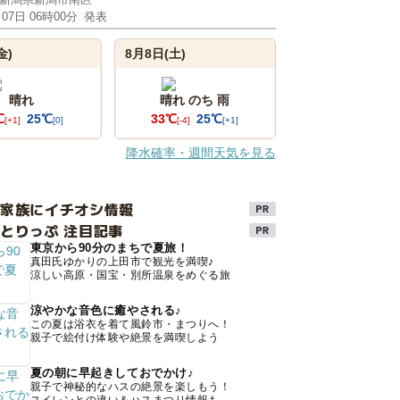
月07日 06時00分
発表
金)
8月8日(土)
晴れ
晴れ のち 雨
℃
25℃
33℃
25℃
[+1]
[0]
[-4]
[+1]
降水確率・週間天気を見る
け家族にイチオシ情報
とりっぷ 注目記事
東京から90分のまちで夏旅！
真田氏ゆかりの上田市で観光を満喫♪
涼しい高原・国宝・別所温泉をめぐる旅
涼やかな音色に癒やされる♪
この夏は浴衣を着て風鈴市・まつりへ！
親子で絵付け体験や絶景を満喫しよう
夏の朝に早起きしておでかけ♪
親子で神秘的なハスの絶景を楽しもう！