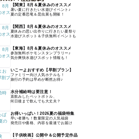
【関東】8月＆夏休みのオススメ
暑い夏に行きたい水遊びイベント♪
夏の定番恐竜＆昆虫展も開催！
【関西】8月＆夏休みのオススメ
夏休みの思い出作りに行きたい夏祭り
水遊びスポット＆子供無料イベントも
【東海】8月＆夏休みのオススメ
参加無料ポケモンスタンプラリー♪
気分爽快水遊びスポット情報も！
いこーよおすすめ【早割プラン】
ファミリー向け人気ホテルも！
旅行の予約は早めが断然お得♪
水分補給時は要注意！
直飲みしたペットボトル、
何日後まで飲んでも大丈夫？
お得いっぱい！2026夏の福袋特集
早い者勝ち！数量限定の人気福袋
発売日や価格、内容を最速でお届け
【子供映画】公開中＆公開予定作品