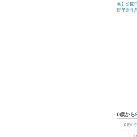
0歳から
0歳の
2