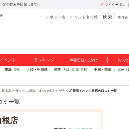
、夢の育みを応援します！
マイクーポン
春休み
イベント
ランキング
年齢別おでかけ
おで
東海
愛知
北陸・甲信越
関西
大阪
京都
兵庫
中国・四国
九州・
新潟県
ザキッズ 新潟イオン白根店
ザキッズ 新潟イオン白根店の口コミ一覧
コミ一覧
白根店