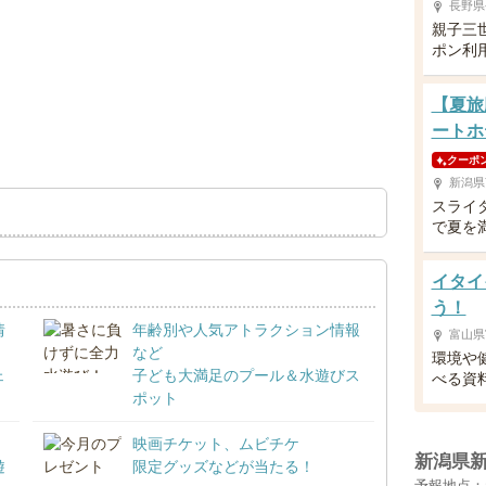
長野県
親子三
ポン利
【夏旅
ートホ
クーポ
新潟県
スライ
で夏を
イタイ
う！
情
年齢別や人気アトラクション情報
富山県
など
環境や
ェ
子ども大満足のプール＆水遊びス
べる資
ポット
映画チケット、ムビチケ
新潟県
遊
限定グッズなどが当たる！
予報地点：