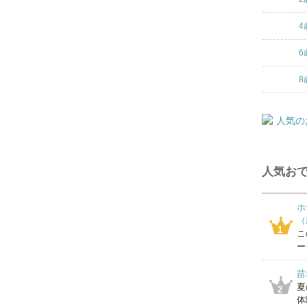
4
6
8
人気おで
ホ
（
1
こ
ー
苗
夏
2
体