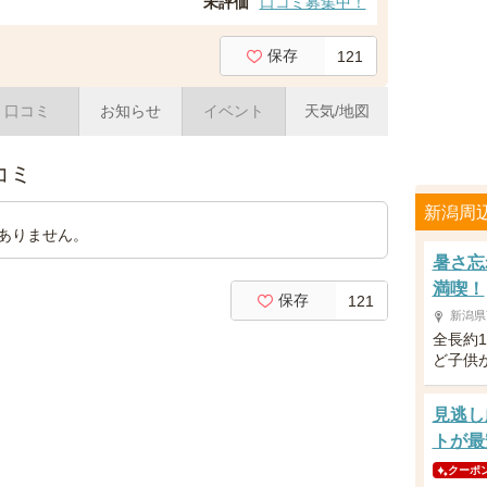
未評価
口コミ募集中！
保存
121
口コミ
お知らせ
イベント
天気/地図
コミ
新潟周
ありません。
暑さ忘
満喫！
保存
121
新潟県
全長約
ど子供
見逃し
トが最
クーポ