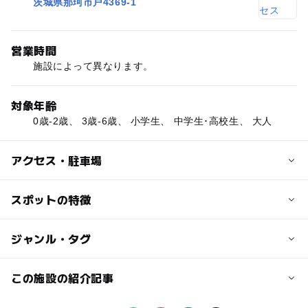
茨城県那珂市戸4369-1
営業時間
施設によって異なります。
対象年齢
0歳-2歳、 3歳-6歳、 小学生、 中学生･高校生、 大人
アクセス・駐車場
交通アクセス
スポットの特徴
【車】
東京方面から
◯
ー
駐車場あり
ジャンル・タグ
駅から近い
常磐自動車道「那珂インター」より約10分（首都圏から約
90分）
◯
ー
授乳室あり
託児所
ジャンル
この施設の紹介記事
水戸方面から
国道118号線を大宮・大子方面に進み、戸崎十文字を左折
アスレチック
レストラン・カフェ
温泉・銭湯
◯
ー
雨でもOK
ベビーカーOK