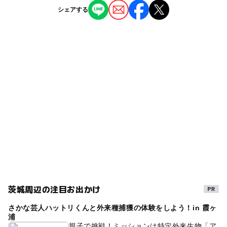
→ 約1.3km
自由研究が2時間で完成！日本初の「泊まれ
シェアする
ホテル・旅館
植物園・フラワーパーク
大子・大宮方面から
る植物園」で夏休みお助けプラン登場in茨城
ー
◯
食事持込OK
レストラン
国道118号線を水戸方面に進み、戸崎十文字を右折 → 約1.
2026年6月10日
3km
タグ
茨城県に日本初の泊まれる植物園が2025年1
◯
◯
売店
オムツ交換台
1月29日オープン 特別イベント開催！
ツリーアドベンチャー
夏休み2026
春休み2027
【電車】
2025年11月13日
JR水郡線「上菅谷駅」より車で約10分
冬のお出かけ
滞在型複合施設
温浴施設
JR常磐線「水戸駅」より車で約30分
【水戸周辺】10月18日・19日の今週末のお
冬休み2025-2026
グランピング
でかけにもおすすめ！人気スポットランキン
グ
近くの駅
2025年10月17日
常陸鴻巣駅
駐車場詳細
無料駐車場あり
大型バスの駐車も可能 ※団体利用の際は事前連絡が必要
です。
茨城周辺の注目お出かけ
さかな芸人ハットリくんと外来種捕獲の体験をしよう！in 霞ヶ
浦
親子で挑戦！ミッションは特定外来生物「ア