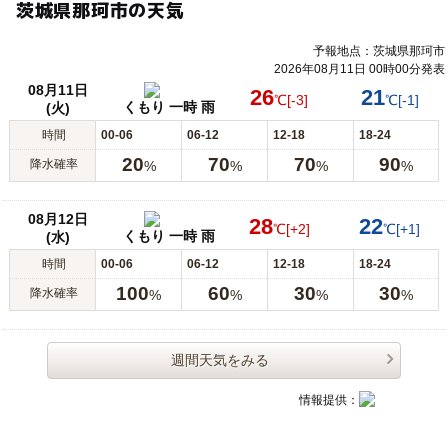
茨城県那珂市の天気
予報地点：茨城県那珂市
2026年08月11日 00時00分発表
08月11日
26
21
℃
[-3]
℃
[-1]
くもり 一時 雨
(火)
時間
00-06
06-12
12-18
18-24
20
70
70
90
降水確率
%
%
%
%
08月12日
28
22
℃
[+2]
℃
[+1]
くもり 一時 雨
(水)
時間
00-06
06-12
12-18
18-24
100
60
30
30
降水確率
%
%
%
%
週間天気をみる
情報提供：