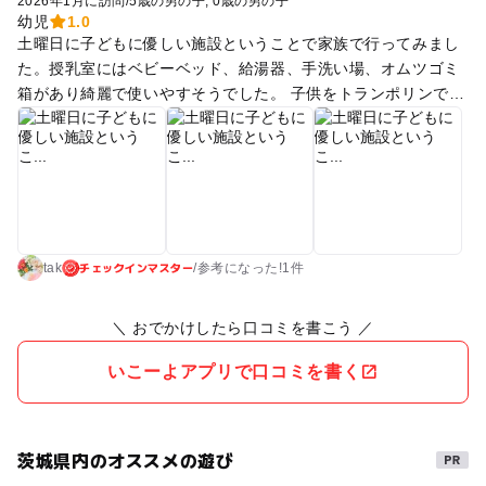
2026年1月に訪問
/
5歳の男の子
0歳の男の子
幼児
1.0
土曜日に子どもに優しい施設ということで家族で行ってみまし
た。授乳室にはベビーベッド、給湯器、手洗い場、オムツゴミ
箱があり綺麗で使いやすそうでした。 子供をトランポリンで遊
ばせながら大人はサウナを楽しめるという目玉スポットは、コ
ンセプトはいいと思ったのですが、トランポリンは子供5人が
乗れるほどの大きさで、そこまで大きくありませんでした💦ま
わりは人工芝で、水風呂から出入りできるためか、どこもびし
ょびしょで、床は滑りにくいもののトランポリンは素足で乗る
ので転びそうで不安でした。 プレイルームが室内に1部屋。 ボ
チェックインマスター
ールプールや絵本がありました。 4-5畳の小さな部屋で、4組の
tak
/
参考に
なった!
1件
親子が入っていて寿司詰めの状態で、危険なので入りませんで
した。5歳の子はトランポリンによろこんでいましたが、温泉
＼ おでかけしたら口コミを書こう ／
施設にはここしか遊べる場所がなく、30分で飽きてしまい、0
歳の子はキッズルームが狭くに入れなかったのでずっと抱っこ
いこーよアプリで口コミを書く
の状態でした。館内は素足（靴下をはきました）でスリッパ無
しなので、ベビーカーをいれることができず、ソファやごろ寝
スペースはありましたが人気で空きがなく、なかなか座ること
茨城県内のオススメの遊び
もできませんでした。館内は寝ている人が多く、わりと静かだ