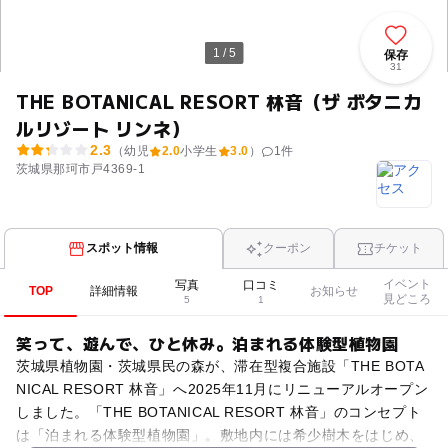
1 / 5
保存
31
THE BOTANICAL RESORT 林音（ザ ボタニカ
ルリゾート リンネ）
2.3
（幼児
2.0
小学生
3.0
）
1
件
茨城県那珂市戸4369-1
スポット情報
クーポン
チケット
イベント
写真
口コミ
TOP
詳細情報
お知らせ
見どころ
5
1
笑って、遊んで、ひと休み。泊まれる体験型植物園
茨城県植物園・茨城県民の森が、滞在型複合施設「THE BOTA
NICAL RESORT 林音」へ2025年11月にリニューアルオープン
しました。「THE BOTANICAL RESORT 林音」のコンセプト
は「泊まれる体験型植物園」。敷地内には希少樹木をはじめ、