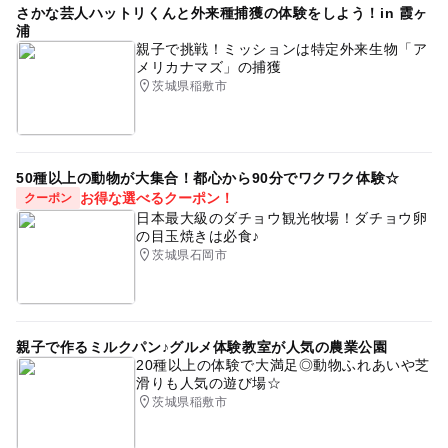
ったので騒いでしまう年齢の子は気を使いそうです💦オープン
さかな芸人ハットリくんと外来種捕獲の体験をしよう！in 霞ヶ
したてで人気だからかもしれませんが、落ち着くまでは子供を
浦
親子で挑戦！ミッションは特定外来生物「ア
連れて行くのは控えようと思います。お風呂はオムツがとれて
メリカナマズ」の捕獲
ない子はベビーバスを使用します。内湯2つ、露天風呂1つ、サ
茨城県稲敷市
ウナ、水風呂がありました。 子連れに対しての酷評となりまし
たが、無料のコーヒーやフレーバーウォーターがあったり、カ
ードゲーム、漫画、無料マッサージ機があり大人は十分楽しめ
ると思います。
50種以上の動物が大集合！都心から90分でワクワク体験☆
お得な選べるクーポン！
クーポン
日本最大級のダチョウ観光牧場！ダチョウ卵
の目玉焼きは必食♪
茨城県石岡市
親子で作るミルクパン♪グルメ体験教室が人気の農業公園
20種以上の体験で大満足◎動物ふれあいや芝
滑りも人気の遊び場☆
茨城県稲敷市