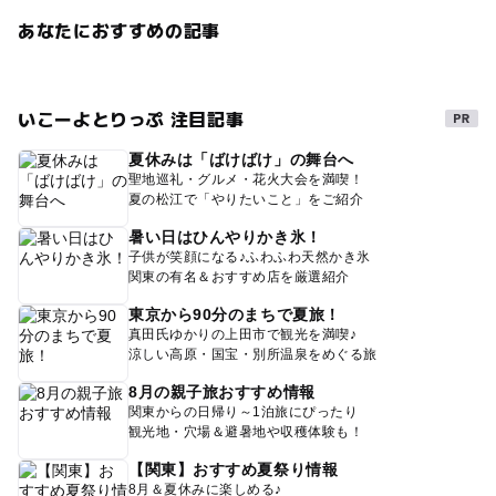
あなたにおすすめの記事
いこーよとりっぷ 注目記事
夏休みは「ばけばけ」の舞台へ
聖地巡礼・グルメ・花火大会を満喫！
夏の松江で「やりたいこと」をご紹介
暑い日はひんやりかき氷！
子供が笑顔になる♪ふわふわ天然かき氷
関東の有名＆おすすめ店を厳選紹介
東京から90分のまちで夏旅！
真田氏ゆかりの上田市で観光を満喫♪
涼しい高原・国宝・別所温泉をめぐる旅
8月の親子旅おすすめ情報
関東からの日帰り～1泊旅にぴったり
観光地・穴場＆避暑地や収穫体験も！
【関東】おすすめ夏祭り情報
8月＆夏休みに楽しめる♪