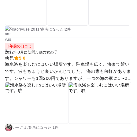
kaoriyusei2011
/
参考に
なった!
2件
3年前の口コミ
2022年8月に訪問
/
5歳の女の子
幼児
5.0
海水浴を楽しむにはいい場所です。駐車場も広く、海まで近い
です。波もちょうど良いかんじでした。 海の家も何軒かありま
す。シャワーも1回200円でありますが、一つの海の家に1〜2箇
所とそこまで大きくないです。お店が少ないので、しっかり楽
しみたい方は事前に日除けや食べ物、お着替え対策など準備し
ていくと安心です。 この日は遠くに佐渡が見えました。景色が
良かったです。 付近はシーサイドラインなので景色を楽しむだ
けでもおすすめです！
いーこよ
/
参考に
なった!
1件