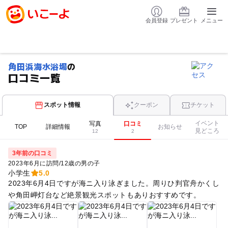
会員登録
プレゼント
メニュー
角田浜海水浴場
の
口コミ一覧
スポット情報
クーポン
チケット
イベント
写真
口コミ
TOP
詳細情報
お知らせ
見どころ
12
2
3年前の口コミ
2023年6月に訪問
/
12歳の男の子
小学生
5.0
2023年6月4日ですが海ニ入り泳ぎました。周りひ判官舟かくし
や角田岬灯台など絶景観光スポットもありおすすめです。