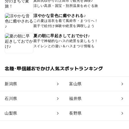
真田氏ゆかりの上田市で観光を満喫♪
涼しい高原・国宝・別所温泉をめぐる旅
涼やかな音色に癒やされる♪
この夏は浴衣を着て風鈴市・まつりへ！
親子で絵付け体験や絶景を満喫しよう
夏の朝に早起きしておでかけ♪
親子で神秘的なハスの絶景を楽しもう！
スイレンとの違い＆ハスまつり情報も
北陸･甲信越おでかけ人気スポットランキング
新潟県
富山県
石川県
福井県
山梨県
長野県