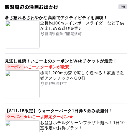
新潟周辺の注目お出かけ
暑さ忘れるさわやかな高原でアクティビティを満喫！
全長約100mレインボースライダーなど子供
が楽しめる遊び充実♪
新潟県南魚沼郡湯沢町
見逃し厳禁！いこーよのクーポンとWebチケットが最安！
いこーよクーポンが最安！
クーポン
標高1,200mの森で涼しく遊べる！家族で忍
者アスレチックへGO◎
長野県長野市
【8/11-15限定】ウォーターパーク1日券＆飲み放題付！
★いこーよ限定クーポン★
クーポン
お盆はホテルグリーンプラザ上越へ！1日10
室限定のお得プラン！