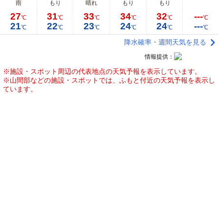
雨
もり
晴れ
もり
もり
27
31
33
34
32
---
℃
℃
℃
℃
℃
℃
21
22
23
24
24
---
℃
℃
℃
℃
℃
℃
降水確率・週間天気を見る
情報提供：
※施設・スポット周辺の代表地点の天気予報を表示しています。
※山間部などの施設・スポットでは、ふもと付近の天気予報を表示し
ています。