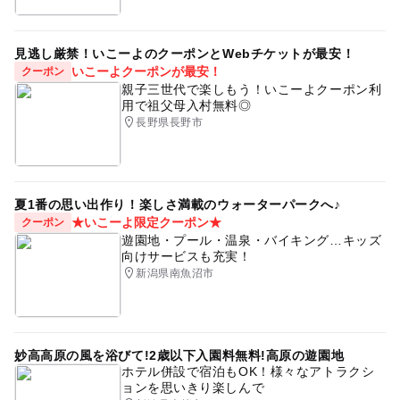
見逃し厳禁！いこーよのクーポンとWebチケットが最安！
いこーよクーポンが最安！
クーポン
親子三世代で楽しもう！いこーよクーポン利
用で祖父母入村無料◎
長野県長野市
夏1番の思い出作り！楽しさ満載のウォーターパークへ♪
★いこーよ限定クーポン★
クーポン
遊園地・プール・温泉・バイキング…キッズ
向けサービスも充実！
新潟県南魚沼市
妙高高原の風を浴びて!2歳以下入園料無料!高原の遊園地
ホテル併設で宿泊もOK！様々なアトラクシ
ョンを思いきり楽しんで