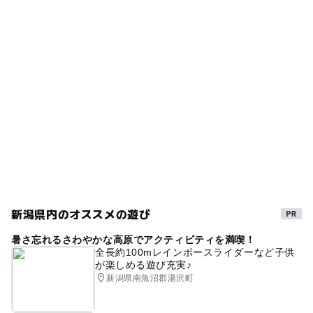
駐車可能台数
3,000台
駐車場料金
無料
新潟県内のオススメの遊び
暑さ忘れるさわやかな高原でアクティビティを満喫！
全長約100mレインボースライダーなど子供
が楽しめる遊び充実♪
新潟県南魚沼郡湯沢町