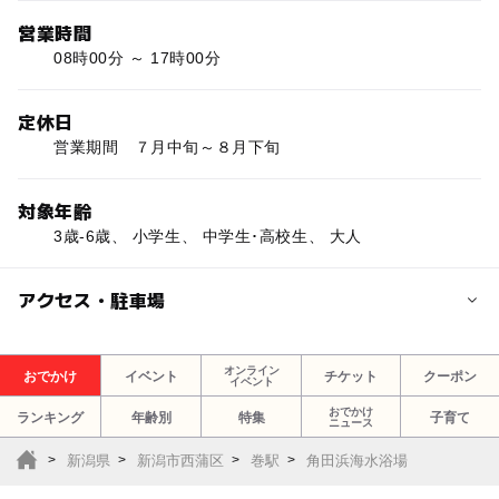
営業時間
08時00分 ～ 17時00分
定休日
営業期間 ７月中旬～８月下旬
対象年齢
3歳-6歳、 小学生、 中学生･高校生、 大人
アクセス・駐車場
交通アクセス
オンライン
おでかけ
イベント
チケット
クーポン
イベント
車：北陸自動車道巻潟東ICより車で30分（案内標識あり）
おでかけ
ランキング
年齢別
特集
子育て
ニュース
近くの駅
新潟県
新潟市西蒲区
巻駅
角田浜海水浴場
巻駅