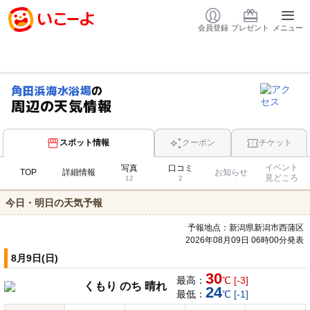
会員登録
プレゼント
メニュー
角田浜海水浴場
の
周辺の天気情報
スポット情報
クーポン
チケット
イベント
写真
口コミ
TOP
詳細情報
お知らせ
見どころ
12
2
今日・明日の天気予報
予報地点：新潟県新潟市西蒲区
2026年08月09日 06時00分発表
8月9日(日)
30
最高：
℃ [-3]
くもり のち 晴れ
24
最低：
℃ [-1]