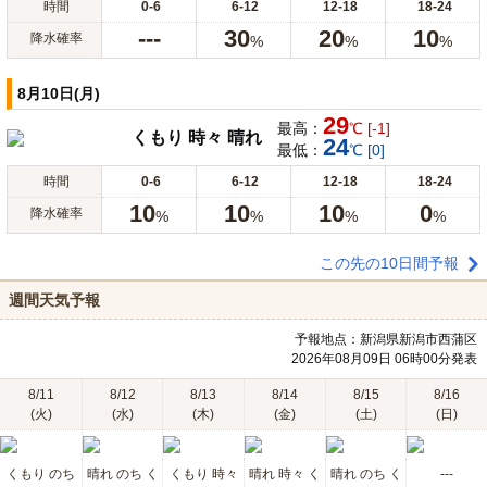
時間
0-6
6-12
12-18
18-24
---
30
20
10
降水確率
%
%
%
8月10日(月)
29
最高：
℃ [-1]
くもり 時々 晴れ
24
最低：
℃ [0]
時間
0-6
6-12
12-18
18-24
10
10
10
0
降水確率
%
%
%
%
この先の10日間予報
週間天気予報
予報地点：新潟県新潟市西蒲区
2026年08月09日 06時00分発表
8/11
8/12
8/13
8/14
8/15
8/16
(火)
(水)
(木)
(金)
(土)
(日)
くもり のち
晴れ のち く
くもり 時々
晴れ 時々 く
晴れ のち く
---