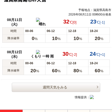
予報地点：滋賀県高島市
2026年08月11日 00時00分発表
08月11日
32
23
℃
[0]
℃
[-1]
晴れ
(火)
時間
00-06
06-12
12-18
18-24
0
10
10
20
降水確率
%
%
%
%
08月12日
30
24
℃
[-2]
℃
[+1]
くもり 一時 雨
(水)
時間
00-06
06-12
12-18
18-24
20
60
80
60
降水確率
%
%
%
%
週間天気をみる
情報提供：