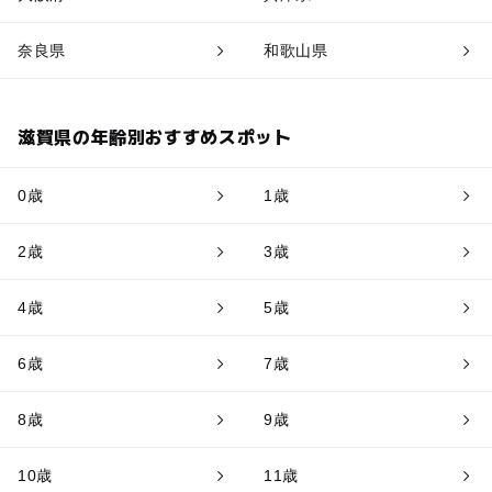
奈良県
和歌山県
滋賀県の年齢別おすすめスポット
0歳
1歳
2歳
3歳
4歳
5歳
6歳
7歳
8歳
9歳
10歳
11歳