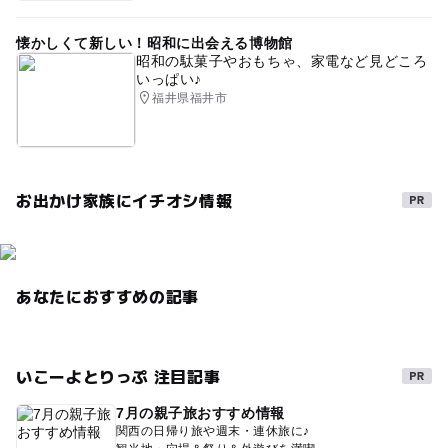
初心者向けスキー場2025-2026
キッズスペースあり
懐かしくて新しい！昭和に出会える博物館
雪遊び広場2025-2026
スノーボードスクール
昭和の駄菓子やおもちゃ、家電など見どころ
いっぱい♪
スキー以外も楽しめるスキー場2025-2026
ソリ滑り
福井県福井市
スキー教室2025-2026
お出かけ家族にイチオシ情報
あなたにおすすめの記事
いこーよとりっぷ 注目記事
7月の親子旅おすすめ情報
関西の日帰り旅や週末・連休旅に♪