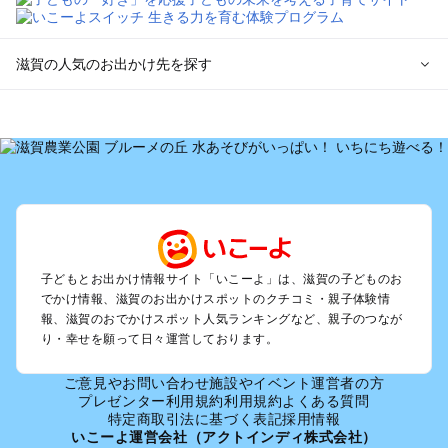
滋賀の人気のお出かけ先を探す
滋賀のエリアからプール子ども連れのお出かけスポット
を探す
草津・守山・近江八幡・栗東のプールお出かけ
彦根・長浜・米原・湖北・湖東三山のプールお出かけ
大津周辺のプールお出かけ
信楽・甲賀のプールお出かけ
湖西（琵琶湖）のプールお出かけ
雄琴・堅田のプールお出かけ
子どもとお出かけ情報サイト「いこーよ」は、滋賀の子どものお
でかけ情報、滋賀のお出かけスポットのクチコミ・親子体験情
報、滋賀のおでかけスポット人気ランキングなど、親子のつなが
滋賀の定番お出かけスポット
り・幸せを願って日々運営しております。
滋賀の遊園地
滋賀の動物園
ご意見やお問い合わせ
施設やイベント運営者の方
滋賀のバーベキュー
プレゼンター利用規約
利用規約
よくある質問
滋賀の釣り
特定商取引法に基づく表記
採用情報
いこーよ運営会社（アクトインディ株式会社）
滋賀の牧場