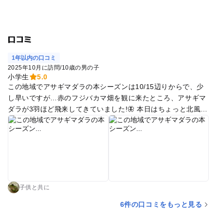
口コミ
1年以内の口コミ
2025年10月に訪問
/
10歳の男の子
小学生
5.0
この地域でアサギマダラの本シーズンは10/15辺りからで、少
し早いですが…赤のフジバカマ畑を観に来たところ、アサギマ
ダラが3羽ほど飛来してきていました!🦋 本日はちょっと北風が
強かったのも飛来数を下げたかも知れません。 小さな丘に植え
てあるコキアも綺麗に紅葉🍁していました♪ ヤッホーゲレンデ
のフジバカマとアサギマダラを観た後、北部ちびっ子ゲレンデ
にて我が子とトランポリンを夕方までたっぷり楽しみました😆
多少器具は劣化していますが、時間制限なしで楽しめるのが嬉
しいですね✨ そして今日は中秋の名月、月の出すぐの月がビー
ナスベルトのような赤い帯と共に見えて綺麗でした😍 満月より
子供と共に
一日早めなのは、夕焼けと一緒に見やすいからかも知れません
6件の口コミをもっと見る
ね! 帰り際に、パフェ専門店Lampにて、抹茶パフェ、チョコバ