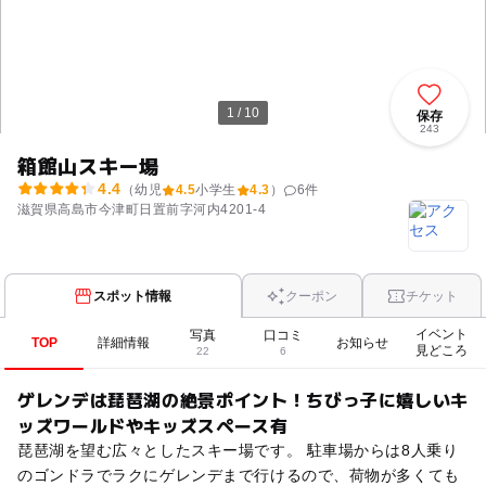
1 / 10
保存
243
箱館山スキー場
4.4
（幼児
4.5
小学生
4.3
）
6
件
滋賀県高島市今津町日置前字河内4201-4
スポット情報
クーポン
チケット
イベント
写真
口コミ
TOP
詳細情報
お知らせ
見どころ
22
6
ゲレンデは琵琶湖の絶景ポイント！ちびっ子に嬉しいキ
ッズワールドやキッズスペース有
琵琶湖を望む広々としたスキー場です。 駐車場からは8人乗り
のゴンドラでラクにゲレンデまで行けるので、荷物が多くても