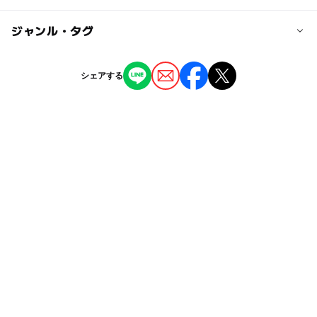
そり遊び：あり
確認ください。
スノーチュービング：なし
◯
ー
駐車場あり
ジャンル・タグ
駅から近い
■電車でのアクセス
スキースクール：あり
湖西線「近江今津駅」からバスで約20分
スノーボードスクール：あり
ー
ー
授乳室あり
託児所
ジャンル
キッズウェアレンタル：あり
シェアする
近くの駅
温泉：なし
スキー場
ー
ー
雨でもOK
ベビーカーOK
宿泊施設（敷地内）：なし
近江中庄駅
託児所：なし
タグ
ー
◯
食事持込OK
レストラン
駐車可能台数
ファミリーレッスン
雪遊びゲレンデ2025-2026
1,100台
◯
ー
売店
オムツ交換台
年始イベント
冬のレジャー
冬休み2025-2026
駐車場詳細
初めての雪遊び2025-2026
クリスマス2026
1000円（1台）
※開門時刻はゴンドラ運行開始1時間前、閉門時刻はゴン
レンタルあり
キッズゲレンデ
駅からバスあり
ドラ運行終了30分後
そり遊び
キッズ向けイベント
キッズスクール
キッズパーク
スキーレンタル2025-2026
雪ソリ遊び2025-2026
湖西線
そり滑り
琵琶湖