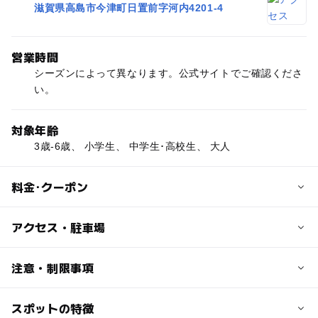
滋賀県高島市今津町日置前字河内4201-4
営業時間
シーズンによって異なります。公式サイトでご確認くださ
い。
対象年齢
3歳-6歳、 小学生、 中学生･高校生、 大人
料金･クーポン
子供の料金
アクセス・駐車場
シーズン、利用時間によって異なります。公式サイトでご
確認ください。
交通アクセス
注意・制限事項
■車でのアクセス
大人の料金
名神高速道路「京都東I.C」から今津方面へ65km(湖西道路
スポットの特徴
キッズパーク：あり
シーズン、利用時間によって異なります。公式サイトでご
から国道161号経由)