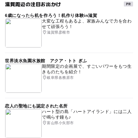
滋賀周辺の注目お出かけ
スノーラフティング
6歳になったら机を作ろう！机作り体験in滋賀
スキーこどもの日イベント2025-2026
午後から遊べる
大変な工程もあるよ、家族みんなで力を合わ
せて頑張ろう！
雪あそび2025-2026
雪遊び体験2025-2026
滋賀県彦根市
スキー教室(キッズスクール)2025-2026
スノーシュー
クリスマスイベント
ファミリーゲレンデ
世界淡水魚園水族館 アクア・トト ぎふ
スノーエスカレーター
スノーエスカレータ
ソリ遊び
期間限定の企画展で、すごいパワーをもつ生
きものたちを紹介！
冬のお出かけ
自然体験
岐阜県各務原市
休憩所があるスキー場2025-2026
キッズパークがあるスキー場2025-2026
恋人の聖地にも認定された名所
そり専用ゲレンデ
雪そり遊び2025-2026
ハート型の島「ハートアイランド」には二人
で鳴らす鐘も♪
雪遊び2025-2026
湖西線(滋賀県)
キッズスペース
富山県小矢部市
歩くスキー2025-2026
外遊び