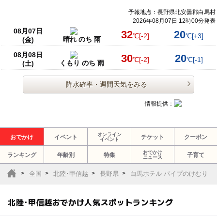
予報地点：長野県北安曇郡白馬村
2026年08月07日 12時00分発表
08月07日
32
20
℃
[-2]
℃
[+3]
晴れ のち 雨
(金)
08月08日
30
20
℃
[-2]
℃
[-1]
くもり のち 雨
(土)
降水確率・週間天気をみる
情報提供：
オンライン
おでかけ
イベント
チケット
クーポン
イベント
おでかけ
ランキング
年齢別
特集
子育て
ニュース
全国
北陸･甲信越
長野県
白馬ホテル パイプのけむり
北陸･甲信越おでかけ人気スポットランキング