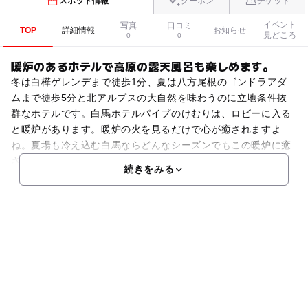
スポット情報
クーポン
チケット
イベント
写真
口コミ
TOP
詳細情報
お知らせ
見どころ
0
0
暖炉のあるホテルで高原の露天風呂も楽しめます。
冬は白樺ゲレンデまで徒歩1分、夏は八方尾根のゴンドラアダ
ムまで徒歩5分と北アルプスの大自然を味わうのに立地条件抜
群なホテルです。白馬ホテルパイプのけむりは、ロビーに入る
と暖炉があります。暖炉の火を見るだけで心が癒されますよ
ね。夏場も冷え込む白馬ならどんなシーズンでもこの暖炉に癒
さ
続きをみる