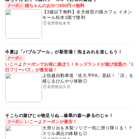
猫ちゃんのおやつ550円⇒無料
クーポン
【3歳以下無料】全天候型の猫カフェ イオン
モール松本1階で便利
長野県松本市
今夏は「バブルプール」が新登場！泡まみれを楽しもう！
クーポン
いこーよクーポンでお得に遊ぼう！キッズランドが遊び放題の「1
日フリーパス」が最安値！
上信越自動車道「佐久平PA」直結！「涼」を
感じるひんやり体験◎
長野県佐久市
そこらの遊びじゃ物足りぬ…修業の森へ参るのじゃ！
いこーよクーポンが最安！
クーポン
大滑り台を木製ソリで一気に滑り降りる！？
スリル満点の体験も◎