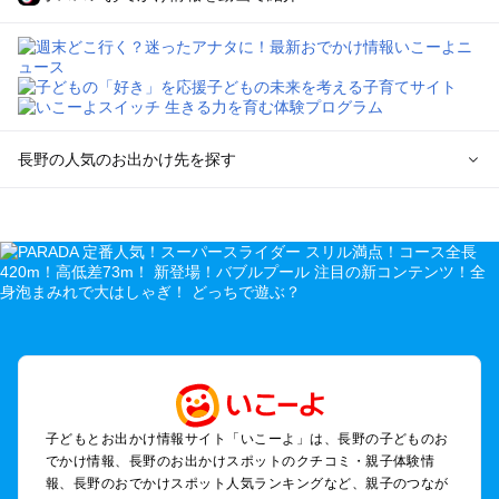
長野の人気のお出かけ先を探す
長野のエリアからプール子ども連れのお出かけスポット
を探す
軽井沢・万座・嬬恋・北軽井沢のプールお出かけ
松本・上高地・諏訪・乗鞍・美ヶ原のプールお出かけ
長野・戸隠・小布施のプールお出かけ
上田・佐久・小諸・別所のプールお出かけ
伊那・駒ヶ根・飯田・昼神（伊那路）のプールお出かけ
蓼科・白樺湖・車山・女神湖・姫木平のプールお出かけ
安曇野・大町のプールお出かけ
子どもとお出かけ情報サイト「いこーよ」は、長野の子どものお
白馬・小谷のプールお出かけ
でかけ情報、長野のお出かけスポットのクチコミ・親子体験情
八ヶ岳・野辺山・富士見・原村・小海線沿線のプールお出かけ
報、長野のおでかけスポット人気ランキングなど、親子のつなが
木曽路・木曽周辺のプールお出かけ