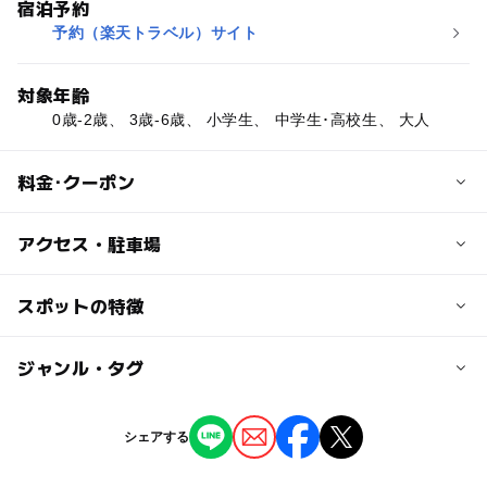
宿泊予約
予約（楽天トラベル）サイト
対象年齢
0歳-2歳、 3歳-6歳、 小学生、 中学生･高校生、 大人
料金･クーポン
子供の料金
アクセス・駐車場
4,193円
小学生は大人料金の70％
交通アクセス
スポットの特徴
小学生未満、3歳以上1080円
電車利用
3歳未満は無料
中央本線松本駅より大糸線利用、白馬駅下車タクシー利用
ー
ー
駐車場あり
ジャンル・タグ
駅から近い
利用人数、季節により料金の変動有
で約8分
マイカー利用
ー
ー
授乳室あり
託児所
ジャンル
大人の料金
上信越道⇒長野ICよりR19利用、県道31号線より県道33を
シェアする
5,990円
通り白馬へ
ホテル・旅館
◯
◯
雨でもOK
ベビーカーOK
利用人数、季節により料金の変動有
中央道⇒長野自動車道､安曇野ICよりR147利用、R148を