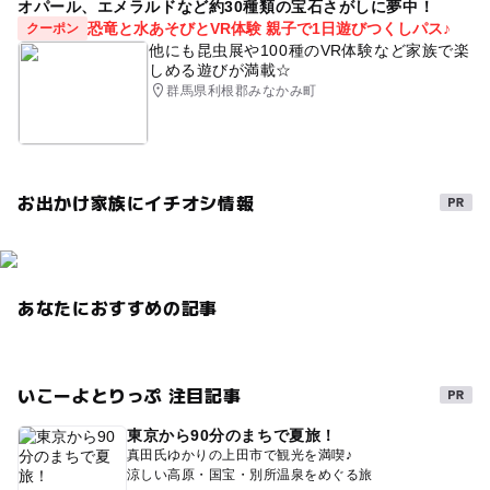
オパール、エメラルドなど約30種類の宝石さがしに夢中！
恐竜と水あそびとVR体験 親子で1日遊びつくしパス♪
クーポン
他にも昆虫展や100種のVR体験など家族で楽
しめる遊びが満載☆
群馬県利根郡みなかみ町
お出かけ家族にイチオシ情報
あなたにおすすめの記事
いこーよとりっぷ 注目記事
東京から90分のまちで夏旅！
真田氏ゆかりの上田市で観光を満喫♪
涼しい高原・国宝・別所温泉をめぐる旅