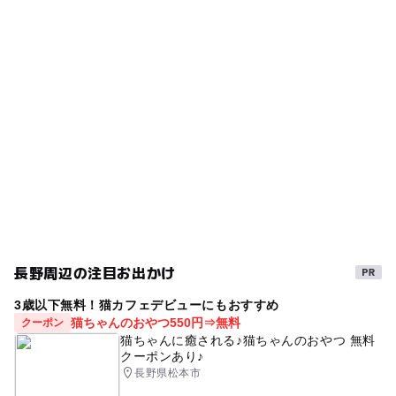
中学生以上
通り白馬へ
タグ
ー
◯
食事持込OK
レストラン
室内
シルバーウィーク2026
雨の日でもOK
近くの駅
◯
ー
売店
オムツ交換台
信濃森上駅
GW(ゴールデンウィーク)2016
GW
バイキングレストラン
バイキングがある宿泊施設
白馬駅
ゴールデンウィーク2016
雨の日おでかけ
露天風呂
白馬大池駅
gw2015
GW2016
白馬
雨でも遊べる
三連休
白馬村
GW(ゴールデンウィーク)2027
駐車場料金
GW(ゴールデンウィーク)2015
ホテル
無料
長野周辺の注目お出かけ
秋のお出かけ2026
バイキング
雨でも楽しめる
駐車場詳細
3歳以下無料！猫カフェデビューにもおすすめ
猫ちゃんのおやつ550円⇒無料
クーポン
駐車場有
猫ちゃんに癒される♪猫ちゃんのおやつ 無料
冬季間、年末年始・連休・週末はご利用時間に制限
クーポンあり♪
長野県松本市