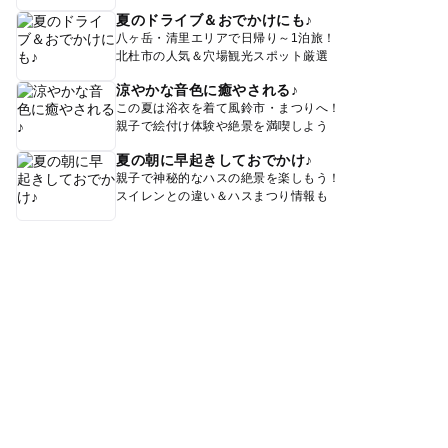
夏のドライブ＆おでかけにも♪
八ヶ岳・清里エリアで日帰り～1泊旅！
北杜市の人気＆穴場観光スポット厳選
涼やかな音色に癒やされる♪
この夏は浴衣を着て風鈴市・まつりへ！
親子で絵付け体験や絶景を満喫しよう
夏の朝に早起きしておでかけ♪
親子で神秘的なハスの絶景を楽しもう！
スイレンとの違い＆ハスまつり情報も