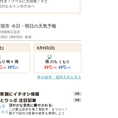
食付き！プールに大自然！子ど
足のヒルトンホテルへ
石垣市
今日・明日の天気予報
沖縄県石垣市
月08日 18時00分
発表
土)
8月9日(日)
もり 時々 雨
雨 のち くもり
℃
28℃
33℃
28℃
[-2]
[0]
[+3]
[+2]
降水確率・週間天気を見る
け家族にイチオシ情報
とりっぷ 注目記事
涼やかな音色に癒やされる♪
この夏は浴衣を着て風鈴市・まつりへ！
親子で絵付け体験や絶景を満喫しよう