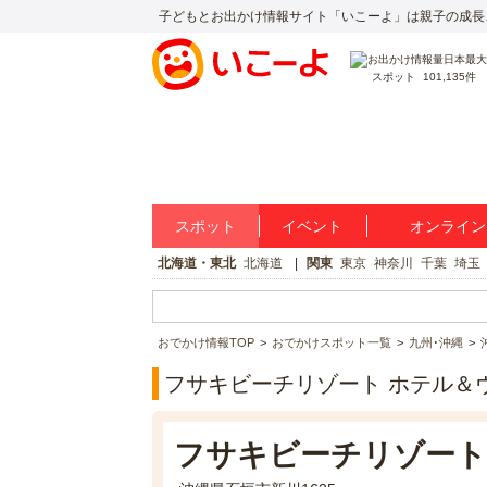
子どもとお出かけ情報サイト「いこーよ」は親子の成長
スポット
101,135件
スポット
イベント
オンライン
北海道・東北
北海道
関東
東京
神奈川
千葉
埼玉
おでかけ情報TOP
おでかけスポット一覧
九州･沖縄
フサキビーチリゾート ホテル＆
フサキビーチリゾート