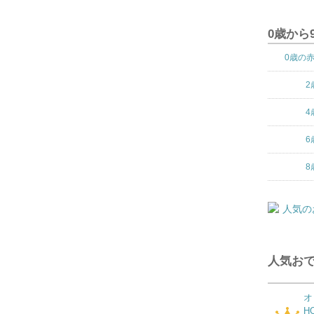
0歳から
0歳の
2
4
6
8
人気おで
オ
H