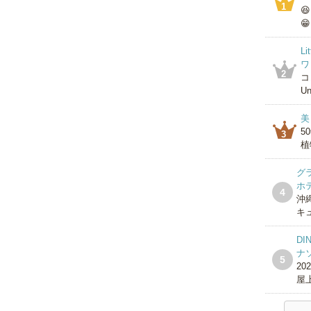
1

😁
L
ワ
2
コ
Un
美
5
3
植
グ
ホ
4
沖
キ
DI
ナ
5
2
屋上