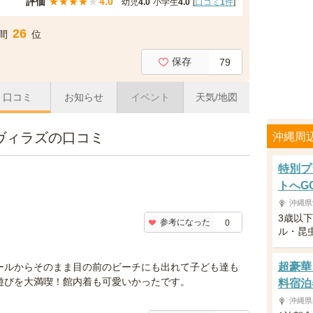
評価
★
★
★
★
★
4.0
幼児
4.0
小学生
4.0
[
口コミ
1
件
]
26
間
位
保存
79
口コミ
お知らせ
イベント
天気/地図
ヴィラズの口コミ
沖縄周
特別プ
トへG
沖縄県
3歳以
参考になった
0
ル・昆
超豪華
ールからそのまま目の前のビーチにも出れて子ども達も
遊びを大満喫！館内着も可愛いかったです。
料宿泊
沖縄県