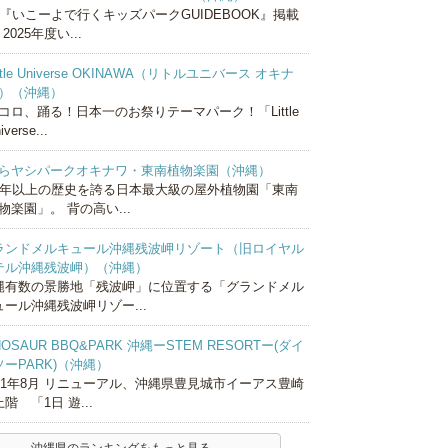
『いこーよで行くキッズパークGUIDEBOOK』掲載
 2025年度い...
ittle Universe OKINAWA（リトルユニバース オキナ
）（沖縄）
コロ、踊る！日本一のお祭りテーマパーク！「Little
iverse...
らヤシパークオキナワ・東南植物楽園（沖縄）
0年以上の歴史を誇る日本最大級の屋外植物園「東南
物楽園」。 背の高い...
ランドメルキュール沖縄残波岬リゾート（旧ロイヤル
テル沖縄残波岬）（沖縄）
縄有数の景勝地「残波岬」に位置する「グランドメル
ュール沖縄残波岬リゾー...
NOSAUR BBQ&PARK 沖縄ーSTEM RESORTー(ダイ
ソーPARK)（沖縄）
021年8月 リニューアル、沖縄県豊見城市イーアス豊崎
階 「1日 遊...