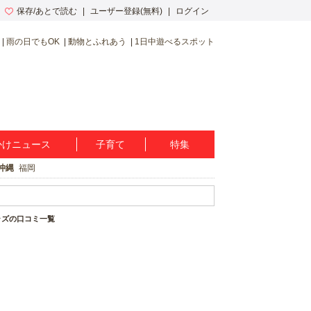
保存/あとで読む
ユーザー登録(無料)
ログイン
雨の日でもOK
動物とふれあう
1日中遊べるスポット
かけニュース
子育て
特集
沖縄
福岡
ラズの口コミ一覧