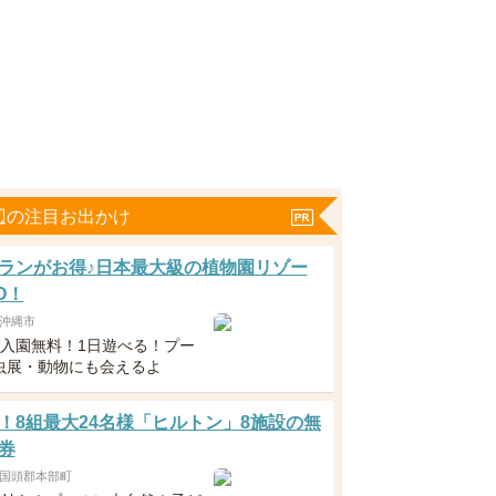
辺の注目お出かけ
ランがお得♪日本最大級の植物園リゾー
O！
沖縄市
下入園無料！1日遊べる！プー
虫展・動物にも会えるよ
！8組最大24名様「ヒルトン」8施設の無
券
国頭郡本部町