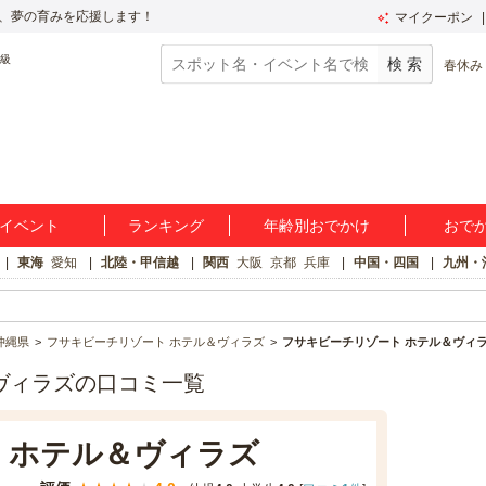
、夢の育みを応援します！
マイクーポン
春休み
イベント
ランキング
年齢別おでかけ
おで
東海
愛知
北陸・甲信越
関西
大阪
京都
兵庫
中国・四国
九州・
沖縄県
フサキビーチリゾート ホテル＆ヴィラズ
フサキビーチリゾート ホテル＆ヴィ
ヴィラズの口コミ一覧
 ホテル＆ヴィラズ