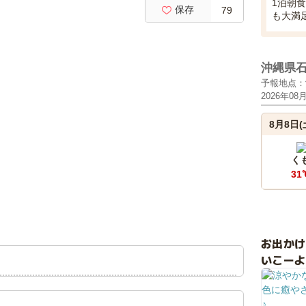
1泊朝
保存
79
も大満
沖縄県
予報地点：
2026年08
8月8日(
く
31
お出か
いこーよ