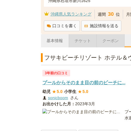
沖縄県石垣市新川1625
30
沖縄県人気ランキング
週間
位
月
口コミを書く
施設情報を送る
基本情報
チケット
クーポン
フサキビーチリゾート ホテル＆
3年前の口コミ
プールからそのまま目の前のビーチに...
幼児
★
5.0
小学生
★
5.0
sonicboom
さん
お出かけした月：
2023年3月
プ
水