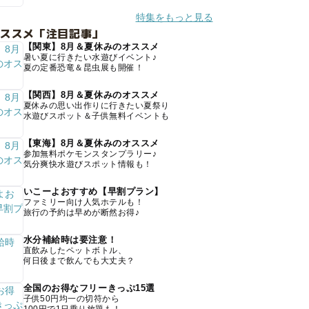
特集をもっと見る
オススメ「注目記事」
【関東】8月＆夏休みのオススメ
暑い夏に行きたい水遊びイベント♪
夏の定番恐竜＆昆虫展も開催！
【関西】8月＆夏休みのオススメ
夏休みの思い出作りに行きたい夏祭り
水遊びスポット＆子供無料イベントも
【東海】8月＆夏休みのオススメ
参加無料ポケモンスタンプラリー♪
気分爽快水遊びスポット情報も！
いこーよおすすめ【早割プラン】
ファミリー向け人気ホテルも！
旅行の予約は早めが断然お得♪
水分補給時は要注意！
直飲みしたペットボトル、
何日後まで飲んでも大丈夫？
全国のお得なフリーきっぷ15選
子供50円均一の切符から