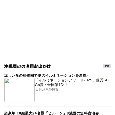
雨の日おでかけ
子連れok宿泊
子どもお泊り
ー
ー
売店
オムツ交換台
GW(ゴールデンウィーク)2016
ウェルカムベビーのお宿
雨でも楽しめる
親子でお泊り
雨の日でもOK
GW2016
シルバーウィーク2026
お泊まり
泊まり
子どもと宿泊
雨でも遊べる
ゴールデンウィーク2016
ウェルカムベビー
子どもとお泊り
子連れ宿泊
親子で宿泊
沖縄周辺の注目お出かけ
子供と宿泊
GW(ゴールデンウィーク)2027
涼しい夜の植物園で夏のイルミネーションを満喫♪
子ども宿泊
家族宿泊
家族お泊り
三連休
「イルミネーションアワード2025」優秀SD
Gs賞・全国第1位！
gw2015
家族でお泊り
親子宿泊
親子お泊り
沖縄県沖縄市
GW(ゴールデンウィーク)2015
室内
家族で宿泊
GW
秋のお出かけ2026
超豪華！8組最大24名様「ヒルトン」8施設の無料宿泊券