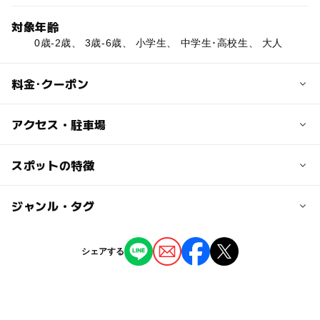
対象年齢
0歳-2歳、 3歳-6歳、 小学生、 中学生･高校生、 大人
料金･クーポン
子供の料金
アクセス・駐車場
6,736円
1コテージ、5名利用料金
交通アクセス
スポットの特徴
季節、利用人数により料金の変動有。
那覇空港より車利用で約２時間半
那覇空港より58号線利用で約3時間
◯
ー
駐車場あり
ジャンル・タグ
駅から近い
大人の料金
6,736円
駐車可能台数
ー
ー
授乳室あり
託児所
ジャンル
1コテージ、5名利用料金
シェアする
5台
季節、利用人数により料金の変動有。
ホテル・旅館
◯
◯
雨でもOK
ベビーカーOK
駐車場料金
タグ
無料
◯
ー
食事持込OK
レストラン