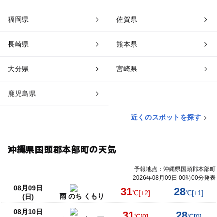
福岡県
佐賀県
長崎県
熊本県
大分県
宮崎県
鹿児島県
近くのスポットを探す
沖縄県国頭郡本部町の天気
予報地点：沖縄県国頭郡本部町
2026年08月09日 00時00分発表
08月09日
31
28
℃
[+2]
℃
[+1]
雨 のち くもり
(日)
08月10日
31
28
℃
[0]
℃
[0]