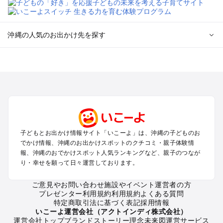
沖縄の人気のお出かけ先を探す
沖縄のエリアからプール子ども連れのお出かけスポット
を探す
沖縄市（コザ）・北谷・宜野湾のプールお出かけ
那覇のプールお出かけ
名護・本部・国頭のプールお出かけ
沖縄南部（糸満・豊見城）のプールお出かけ
西海岸・東海岸（読谷・宜野座）のプールお出かけ
子どもとお出かけ情報サイト「いこーよ」は、沖縄の子どものお
屋久島・奄美大島・種子島・宮古島・石垣島（鹿児島～沖縄の
でかけ情報、沖縄のお出かけスポットのクチコミ・親子体験情
離島）のプールお出かけ
報、沖縄のおでかけスポット人気ランキングなど、親子のつなが
り・幸せを願って日々運営しております。
沖縄の定番お出かけスポット
ご意見やお問い合わせ
施設やイベント運営者の方
沖縄の遊園地
プレゼンター利用規約
利用規約
よくある質問
沖縄の動物園
特定商取引法に基づく表記
採用情報
沖縄のバーベキュー
いこーよ運営会社（アクトインディ株式会社）
運営会社トップ
ブランドストーリー
理念
未来図
運営サービス
沖縄の釣り