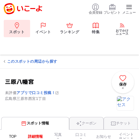
会員登録
プレゼント
メニュー
おでかけ
スポット
イベント
ランキング
特集
ニュース
このスポットの周辺から探す
三原八幡宮
保存
4
未評価
アプリで口コミ投稿！
広島県三原市西宮1丁目
スポット情報
クーポン
チケット
イベント
写真
口コミ
TOP
詳細情報
お知らせ
見どころ