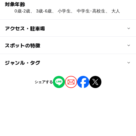
対象年齢
0歳-2歳、 3歳-6歳、 小学生、 中学生･高校生、 大人
アクセス・駐車場
交通アクセス
スポットの特徴
三原駅より徒歩約20分
◯
ー
駐車場あり
ジャンル・タグ
駅から近い
近くの駅
三原駅
ー
ー
授乳室あり
託児所
ジャンル
シェアする
神社・寺院
ー
ー
雨でもOK
ベビーカーOK
駐車可能台数
3台
タグ
ー
ー
食事持込OK
レストラン
歴史散策
外遊び
初詣
歴史文化
駐車場あり
ー
ー
売店
オムツ交換台
シルバーウィーク2026
秋のお出かけ2026