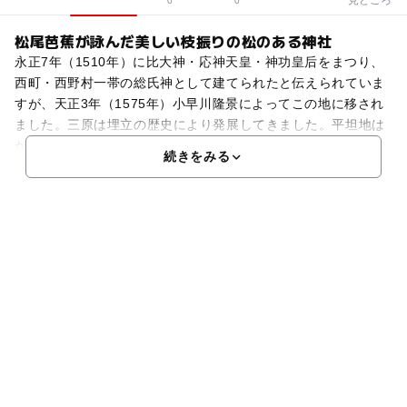
0
0
松尾芭蕉が詠んだ美しい枝振りの松のある神社
永正7年（1510年）に比大神・応神天皇・神功皇后をまつり、
西町・西野村一帯の総氏神として建てられたと伝えられていま
すが、天正3年（1575年）小早川隆景によってこの地に移され
ました。三原は埋立の歴史により発展してきました。平坦地は
かつて海面であり、その埋立に伴う悲しい伝説もあり
続きをみる