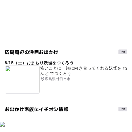
交通安全の神社・寺院
古都めぐり
文化や歴史にふれる
伝統芸能体験
午後から遊べる
広島周辺の注目お出かけ
8/15（土）おまもり妖怪をつくろう
怖いことに一緒に向き合ってくれる妖怪を ね
んど でつくろう
広島県廿日市市
お出かけ家族にイチオシ情報