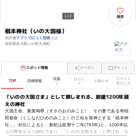
1 / 2
保存
5
椙本神社（いの大国様）
未評価
アプリで口コミ投稿！
高知県吾川郡いの町大国町
スポット情報
クーポン
チケット
イベント
写真
口コミ
TOP
詳細情報
お知らせ
見どころ
2
0
「いのの大国さま」として親しまれる、創建1200年越
えの神社
大国主命、素戔嗚尊（すさのおのみこと）、その妻である奇稲
田姫命（くしなだひめのみこと）の三柱を祭神とする「椙本神
社」。社伝によると、創祀は延暦十二年(793年)と、1200年以
上の歴史をもつ神社であり、「いのの大国さま」と呼ばれ、古