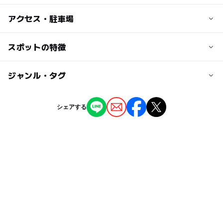
アクセス・駐車場
交通アクセス
スポットの特徴
【電車】
JR「いの駅」で下車後、徒歩約１５分
◯
ー
駐車場あり
ジャンル・タグ
駅から近い
土佐電鉄「いの駅」下車後、徒歩約１５分
【バス】
ー
ー
授乳室あり
託児所
ジャンル
大国様前で下車後、すぐ
シェアする
【車】
神社・寺院
ー
ー
雨でもOK
ベビーカーOK
伊野ICより33号線を西へ約１５分
タグ
ー
ー
食事持込OK
レストラン
近くの駅
外遊び
お宮参り
安産祈願
交通安全の神社・寺院
伊野駅
ー
ー
売店
オムツ交換台
初詣
無料施設
秋のお出かけ2026
お正月2026
伊野駅前駅
シルバーウィーク2026
駐車場詳細