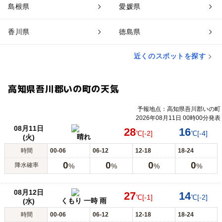
島根県
愛媛県
香川県
徳島県
近くのスポットを探す
高知県吾川郡いの町の天気
予報地点：高知県吾川郡いの町
2026年08月11日 00時00分発表
08月11日
28
16
℃
[-2]
℃
[-4]
晴れ
(火)
時間
00-06
06-12
12-18
18-24
0
0
0
0
降水確率
%
%
%
%
08月12日
27
14
℃
[-1]
℃
[-2]
くもり 一時 雨
(水)
時間
00-06
06-12
12-18
18-24