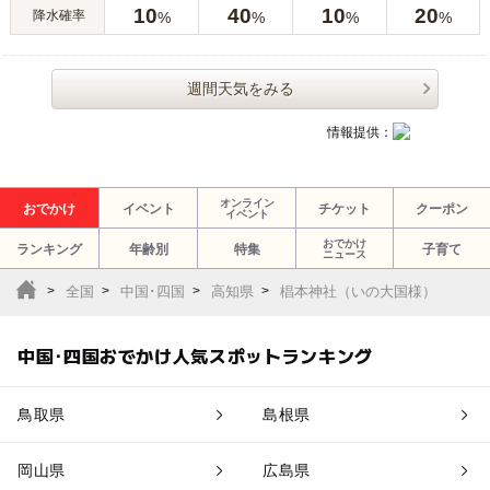
10
40
10
20
降水確率
%
%
%
%
週間天気をみる
情報提供：
オンライン
おでかけ
イベント
チケット
クーポン
イベント
おでかけ
ランキング
年齢別
特集
子育て
ニュース
全国
中国･四国
高知県
椙本神社（いの大国様）
中国･四国おでかけ人気スポットランキング
鳥取県
島根県
岡山県
広島県