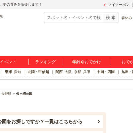
、夢の育みを応援します！
マイクーポン
春休み
イベント
ランキング
年齢別おでかけ
おで
東海
愛知
北陸・甲信越
関西
大阪
京都
兵庫
中国・四国
九州・
長野県
矢ヶ崎公園
公園をお探しですか？一覧はこちらから