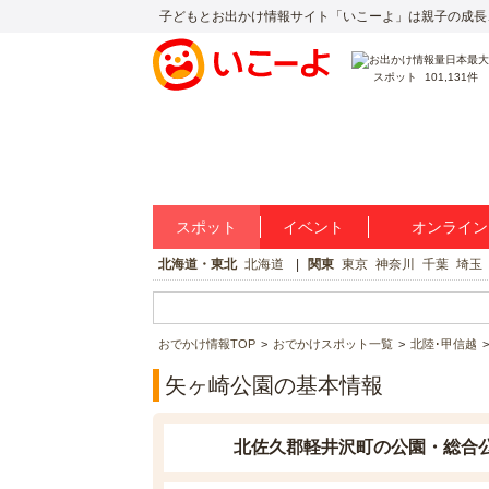
子どもとお出かけ情報サイト「いこーよ」は親子の成長
スポット
101,131件
スポット
イベント
オンライン
北海道・東北
北海道
関東
東京
神奈川
千葉
埼玉
おでかけ情報TOP
おでかけスポット一覧
北陸･甲信越
矢ヶ崎公園の基本情報
北佐久郡軽井沢町の公園・総合