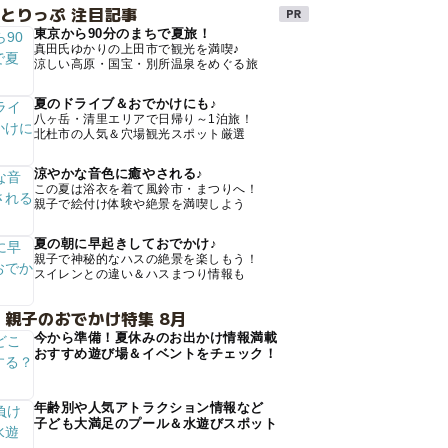
とりっぷ 注目記事
東京から90分のまちで夏旅！
真田氏ゆかりの上田市で観光を満喫♪
涼しい高原・国宝・別所温泉をめぐる旅
夏のドライブ＆おでかけにも♪
八ヶ岳・清里エリアで日帰り～1泊旅！
北杜市の人気＆穴場観光スポット厳選
涼やかな音色に癒やされる♪
この夏は浴衣を着て風鈴市・まつりへ！
親子で絵付け体験や絶景を満喫しよう
夏の朝に早起きしておでかけ♪
親子で神秘的なハスの絶景を楽しもう！
スイレンとの違い＆ハスまつり情報も
 親子のおでかけ特集 8月
今から準備！夏休みのお出かけ情報満載
おすすめ遊び場＆イベントをチェック！
年齢別や人気アトラクション情報など
子ども大満足のプール＆水遊びスポット