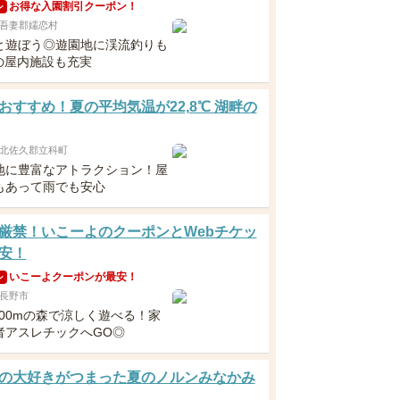
お得な入園割引クーポン！
ン
吾妻郡嬬恋村
と遊ぼう◎遊園地に渓流釣りも
Kの屋内施設も充実
おすすめ！夏の平均気温が22,8℃ 湖畔の
北佐久郡立科町
地に豊富なアトラクション！屋
もあって雨でも安心
厳禁！いこーよのクーポンとWebチケッ
安！
いこーよクーポンが最安！
ン
長野市
200mの森で涼しく遊べる！家
者アスレチックへGO◎
の大好きがつまった夏のノルンみなかみ