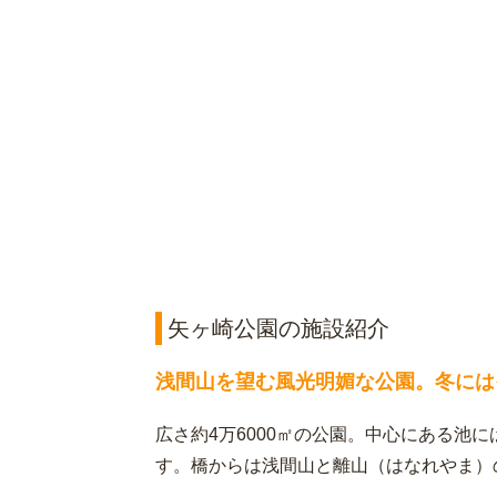
矢ヶ崎公園の施設紹介
浅間山を望む風光明媚な公園。冬には
広さ約4万6000㎡の公園。中心にある池
す。橋からは浅間山と離山（はなれやま）