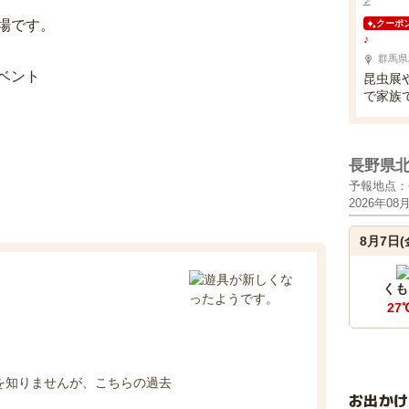
場です。
クーポ
♪
群馬県
ベント
昆虫展
で家族
長野県
予報地点：
2026年08
8月7日(
くも
27
を知りませんが、こちらの過去
お出か