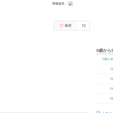
情報提供：
保存
72
0歳から
0歳の
2
4
6
8