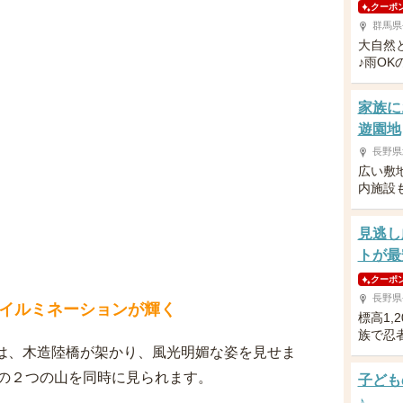
クーポ
群馬県
大自然
♪雨O
家族に
遊園地
長野県
広い敷
内施設
見逃し
トが最
クーポ
長野県
イルミネーションが輝く
標高1,
族で忍
には、木造陸橋が架かり、風光明媚な姿を見せま
の２つの山を同時に見られます。
子ども
♪