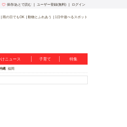
保存/あとで読む
ユーザー登録(無料)
ログイン
雨の日でもOK
動物とふれあう
1日中遊べるスポット
かけニュース
子育て
特集
沖縄
福岡