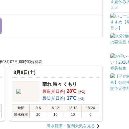
6年08月07日 00時00分発表
8月8日(土)
晴れ 時々 くもり
28℃
最高[前日差]
[+1]
17℃
最低[前日差]
[-3]
時間
0-6
6-12
12-18
18-24
降水確率
20
10
10
0
降水確率・週間天気を見る