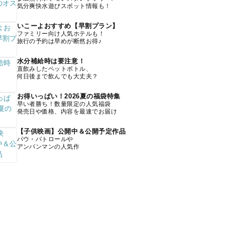
気分爽快水遊びスポット情報も！
いこーよおすすめ【早割プラン】
ファミリー向け人気ホテルも！
旅行の予約は早めが断然お得♪
水分補給時は要注意！
直飲みしたペットボトル、
何日後まで飲んでも大丈夫？
お得いっぱい！2026夏の福袋特集
早い者勝ち！数量限定の人気福袋
発売日や価格、内容を最速でお届け
【子供映画】公開中＆公開予定作品
パウ・パトロールや
アンパンマンの人気作