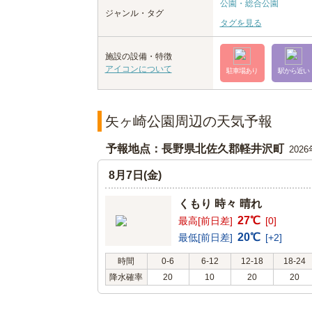
公園・総合公園
ジャンル・タグ
タグを見る
施設の設備・特徴
アイコンについて
駐車場あり
駅から近い
矢ヶ崎公園周辺の天気予報
予報地点：長野県北佐久郡軽井沢町
202
8月7日(金)
くもり 時々 晴れ
27℃
最高[前日差]
[0]
20℃
最低[前日差]
[+2]
時間
0-6
6-12
12-18
18-24
降水確率
20
10
20
20