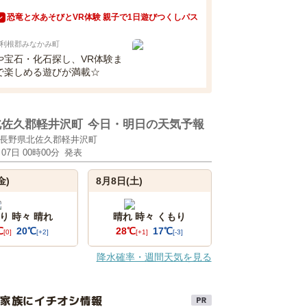
恐竜と水あそびとVR体験 親子で1日遊びつくしパス
ン
利根郡みなかみ町
や宝石・化石探し、VR体験ま
で楽しめる遊びが満載☆
北佐久郡軽井沢町
今日・明日の天気予報
長野県北佐久郡軽井沢町
月07日 00時00分
発表
金)
8月8日(土)
り 時々 晴れ
晴れ 時々 くもり
℃
20℃
28℃
17℃
[0]
[+2]
[+1]
[-3]
降水確率・週間天気を見る
け家族にイチオシ情報