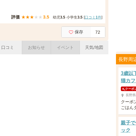
評価
★
★
★
★
★
3.5
幼児
3.5
小学生
3.5
[
口コミ
1
件
]
保存
72
口コミ
お知らせ
イベント
天気/地図
長野周
3歳以
猫カフ
クーポ
長野県
クーポ
ごはん
親子で
ック