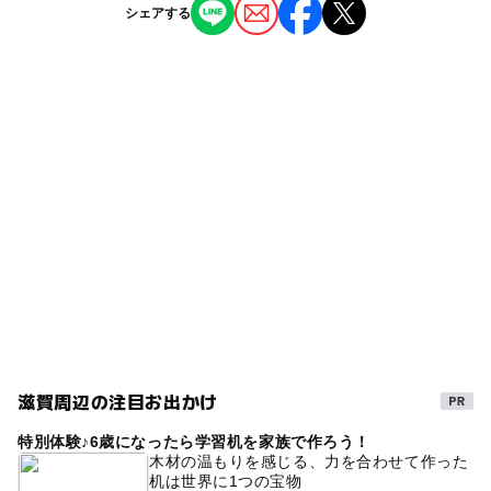
ジャンル
（いこーよ調べ）
シェアする
観光
神社・寺院
駐車場料金
ー
ー
雨でもOK
ベビーカーOK
無料
タグ
ー
ー
食事持込OK
レストラン
駐車場詳細
春休み2027
お出かけ
天台宗
普通車約20台
ー
ー
売店
オムツ交換台
シルバーウィーク2026
朝から遊べる
大型バス3台
エドヒガン(江戸彼岸)
初詣
紅葉2026
桜お花見2027
お花見2027
桜の見ごろ4月(例年)
桜
秋のお出かけ2026
ヤマザクラ(山桜)
小堀遠州
外遊び
県重要文化財
回遊式庭園
宝篋印塔
菩提寺
滋賀周辺の注目お出かけ
特別体験♪6歳になったら学習机を家族で作ろう！
木材の温もりを感じる、力を合わせて作った
机は世界に1つの宝物