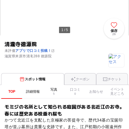
1 / 5
保存
26
清瀧寺徳源院
未評価
アプリで口コミ投稿！
滋賀県米原市清滝288 徳源院
スポット情報
クーポン
チケット
イベント
写真
口コミ
TOP
詳細情報
お知らせ
見どころ
5
0
モミジの名所として知られる庭園がある北近江のお寺。
春には歴史ある枝垂れ桜も
かつて北近江を支配した京極家の菩提寺で、歴代34基の宝篋印
塔が並ぶ墓所は貴重な史跡です。また、江戸初期の小堀遠州作