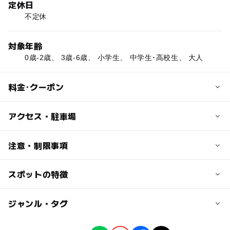
定休日
不定休
対象年齢
0歳-2歳、 3歳-6歳、 小学生、 中学生･高校生、 大人
料金･クーポン
子供の料金
アクセス・駐車場
拝観料：中学生200円
交通アクセス
注意・制限事項
大人の料金
JR東海道本線・柏原駅から徒歩、約20分。
拝観料：500円
名神高速道路・関ヶ原IC、北陸道米原ICから、約9Km、15
スポットの特徴
■桜開花時期：4月上旬～4月中旬
分。
（例年の開花情報をもとに入れています。必ずお出かけ前
にオフィシャルサイトなどでお確かめください）
◯
ー
駐車場あり
ジャンル・タグ
駅から近い
近くの駅
ヤマザクラ(山桜)：あり
エドヒガン(江戸彼岸)：あり
柏原駅
ー
ー
授乳室あり
託児所