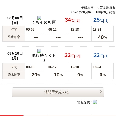
予報地点：滋賀県米原市
2026年08月09日 18時00分発表
08月09日
34
25
℃
[-2]
℃
[-1]
くもり のち 雨
(日)
時間
00-06
06-12
12-18
18-24
---
---
---
40
降水確率
%
08月10日
33
23
晴れ 時々 くも
℃
[+2]
℃
[-1]
(月)
り
時間
00-06
06-12
12-18
18-24
20
10
0
0
降水確率
%
%
%
%
週間天気をみる
情報提供：