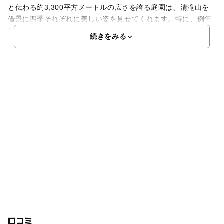
と伝わる約3,300平方メートルの広さを誇る庭園は、清滝山を
借景に四季それぞれに美しい姿を見せてくれます。特に、例年
11月中旬から12月上旬にかけての紅葉の季節が有名
続きをみる
口コミ