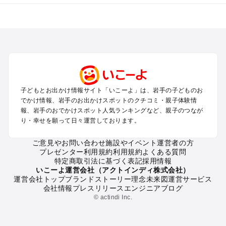
岩手のエリアからプール子ども連れのお出かけスポット
を探す
盛岡・雫石・鶯宿周辺のプールお出かけ
花巻・北上・遠野のプールお出かけ
平泉・一関・奥州のプールお出かけ
安比・八幡平・二戸のプールお出かけ
三陸海岸周辺のプールお出かけ
子どもとお出かけ情報サイト「いこーよ」は、岩手の子どものお
でかけ情報、岩手のお出かけスポットのクチコミ・親子体験情
岩手の定番お出かけスポット
報、岩手のおでかけスポット人気ランキングなど、親子のつなが
り・幸せを願って日々運営しております。
岩手の遊園地
岩手の動物園
ご意見やお問い合わせ
施設やイベント運営者の方
岩手のバーベキュー
プレゼンター利用規約
利用規約
よくある質問
岩手の釣り
特定商取引法に基づく表記
採用情報
岩手の牧場
いこーよ運営会社（アクトインディ株式会社）
運営会社トップ
ブランドストーリー
理念
未来図
運営サービス
岩手のプール
会社情報
プレスリリース
エンジニアブログ
岩手のアスレチック
© actindi Inc.
岩手の公園・総合公園
岩手の観光