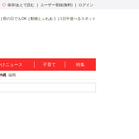
保存/あとで読む
ユーザー登録(無料)
ログイン
雨の日でもOK
動物とふれあう
1日中遊べるスポット
かけニュース
子育て
特集
沖縄
福岡