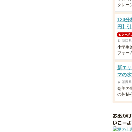
クレー
120
円】引
クーポ
福岡県
小学生
フォー
新エリ
マの水
福岡県
奄美の
の神秘
お出か
いこーよ