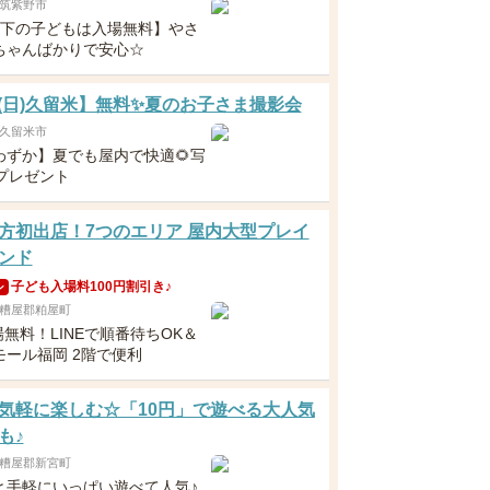
筑紫野市
以下の子どもは入場無料】やさ
ちゃんばかりで安心☆
23(日)久留米】無料✨夏のお子さま撮影会
久留米市
わずか】夏でも屋内で快適🌻写
枚プレゼント
方初出店！7つのエリア 屋内大型プレイ
ンド
子ども入場料100円割引き♪
ン
糟屋郡粕屋町
場無料！LINEで順番待ちOK＆
モール福岡 2階で便利
気軽に楽しむ☆「10円」で遊べる大人気
も♪
糟屋郡新宮町
と手軽にいっぱい遊べて人気♪