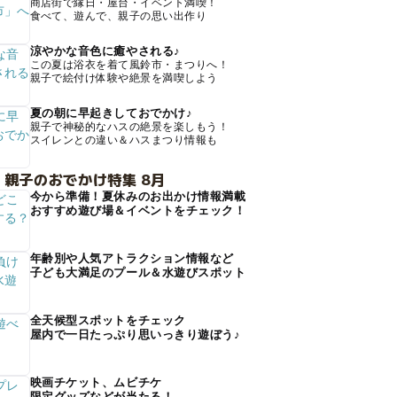
商店街で縁日・屋台・イベント満喫！
食べて、遊んで、親子の思い出作り
涼やかな音色に癒やされる♪
この夏は浴衣を着て風鈴市・まつりへ！
親子で絵付け体験や絶景を満喫しよう
夏の朝に早起きしておでかけ♪
親子で神秘的なハスの絶景を楽しもう！
スイレンとの違い＆ハスまつり情報も
 親子のおでかけ特集 8月
今から準備！夏休みのお出かけ情報満載
おすすめ遊び場＆イベントをチェック！
年齢別や人気アトラクション情報など
子ども大満足のプール＆水遊びスポット
全天候型スポットをチェック
屋内で一日たっぷり思いっきり遊ぼう♪
映画チケット、ムビチケ
限定グッズなどが当たる！