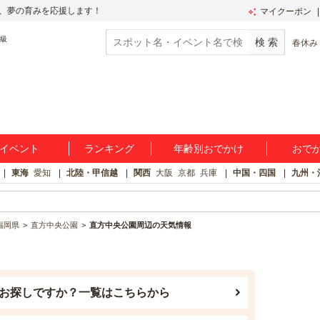
、夢の育みを応援します！
マイクーポン
春休み
イベント
ランキング
年齢別おでかけ
おで
東海
愛知
北陸・甲信越
関西
大阪
京都
兵庫
中国・四国
九州・
福岡県
直方中央公園
直方中央公園周辺の天気情報
お探しですか？一覧はこちらから