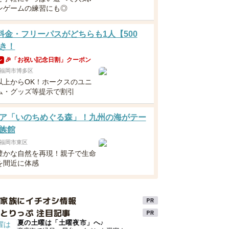
ンゲームの練習にも◎
分料金・フリーパスがどちらも1人【500
き！
🎉「お祝い記念日割」クーポン
ン
福岡市博多区
以上からOK！ホークスのユニ
ム・グッズ等提示で割引
ア「いのちめぐる森」！九州の海がテー
族館
福岡市東区
豊かな自然を再現！親子で生命
を間近に体感
け家族にイチオシ情報
とりっぷ 注目記事
夏の土曜は「土曜夜市」へ♪