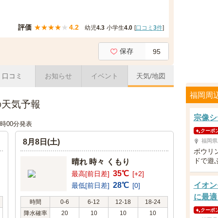
評価
★
★
★
★
★
4.2
幼児
4.3
小学生
4.0
[
口コミ
3
件
]
保存
95
口コミ
お知らせ
イベント
天気/地図
福岡周
の天気予報
宗像シ
18時00分発表
クーポ
8月8日(土)
福岡県
ボウリ
ドで遊
晴れ 時々 くもり
35℃
最高[前日差]
[+2]
28℃
イオン
最低[前日差]
[0]
に最適
時間
0-6
6-12
12-18
18-24
クーポ
降水確率
20
10
10
10