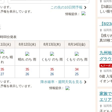
福岡県
【3歳
ています。
この先の10日間予報
しい猫
気予報を表示しています。
情報提供：
【8/
報
福岡県
【残り
18時00分発表
真10
11日(火)
8月12日(水)
8月13日(木)
8月14日(金)
九州地
 のち 晴
グラウ
晴れ のち 雨
くもり のち 雨
くもり のち 雨
れ
クーポ
35
35
35
34
福岡県
27
26
26
25
0歳 入
イオン
ています。
降水確率・週間天気を見る
気予報を表示しています。
情報提供：
家族で
エリア
福岡県
子ども