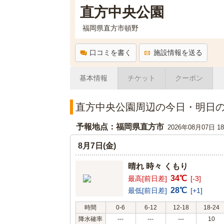
直方中央公園
福岡県直方市頓野
口コミを書く
施設情報を送る
基本情報
チケット
クーポン
直方中央公園周辺の今日・明日
予報地点：福岡県直方市
2026年08月07日 
8月7日(金)
晴れ 時々 くもり
34℃
最高[前日差]
[-3]
28℃
最低[前日差]
[+1]
時間
0-6
6-12
12-18
18-24
降水確率
---
---
---
10