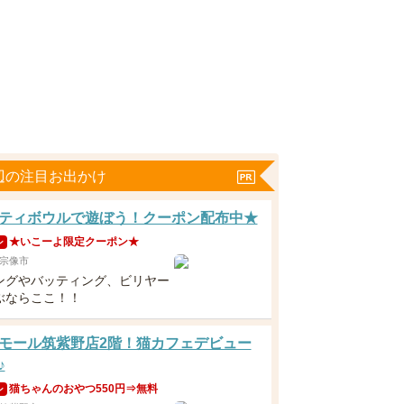
辺の注目お出かけ
ティボウルで遊ぼう！クーポン配布中★
★いこーよ限定クーポン★
ン
宗像市
ングやバッティング、ビリヤー
ぶならここ！！
モール筑紫野店2階！猫カフェデビュー
♪
猫ちゃんのおやつ550円⇒無料
ン