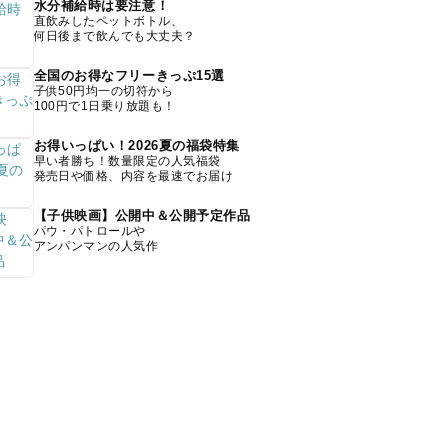
水分補給時は要注意！
直飲みしたペットボトル、
何日後まで飲んでも大丈夫？
全国のお得なフリーきっぷ15選
子供50円均一の切符から
100円で1日乗り放題も！
お得いっぱい！2026夏の福袋特集
早い者勝ち！数量限定の人気福袋
発売日や価格、内容を最速でお届け
【子供映画】公開中＆公開予定作品
パウ・パトロールや
アンパンマンの人気作