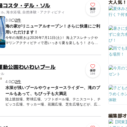
大人気！
場コスタ・デル・ソル
保存
ール, 海水浴場, 自然体験・アクティビティ
237
3.0
2件
海の家がリニューアルオープン！さらに快適にご利
用いただけます！
今年の海開きは2026年7月11日(土)！ 海上アスレチックや
マリンアクティビティで思いっきり夏を楽しもう！ さら
に、今年は海の家が ≪アイランドビーチクラブ≫とし...
運動公園わいわいプール
保存
ール
194
4.0
2件
水深が浅いプールやウォータースライダー、滝のプ
ールもあって、ちびっ子も大満足
陸上競技場、野球広場、ソフトボール場、テニスコート、チ
ビッコ広場、サッカー場、花園広場、芝生広場などが、広い
敷地に整備されている長崎県立総合運動公園。 その一画に
編集部
は夏季...