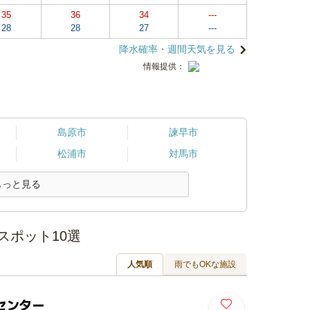
35
36
34
---
28
28
27
---
降水確率・週間天気を見る
情報提供：
島原市
諫早市
松浦市
対馬市
もっと見る
スポット10選
人気順
雨でもOKな施設
センター