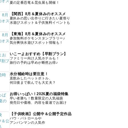
夏の定番恐竜＆昆虫展も開催！
【関西】8月＆夏休みのオススメ
夏休みの思い出作りに行きたい夏祭り
水遊びスポット＆子供無料イベントも
【東海】8月＆夏休みのオススメ
参加無料ポケモンスタンプラリー♪
気分爽快水遊びスポット情報も！
いこーよおすすめ【早割プラン】
ファミリー向け人気ホテルも！
旅行の予約は早めが断然お得♪
水分補給時は要注意！
直飲みしたペットボトル、
何日後まで飲んでも大丈夫？
お得いっぱい！2026夏の福袋特集
早い者勝ち！数量限定の人気福袋
発売日や価格、内容を最速でお届け
【子供映画】公開中＆公開予定作品
パウ・パトロールや
アンパンマンの人気作