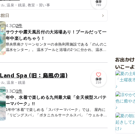
保存
ール, 温泉・銭湯, 教室・習い事
789
休館日
4.3
2件
サウナや露天風呂付の大浴場あり！プールだって一
年中楽しめちゃう！
県央県南クリーンセンターの余熱利用施設である「のんのこ
温水センター」。 温水プールと浴場の2つに分かれ、温水プ
ールには、屋内スライダー、流水プール、屋外プール、子
お出か
供･幼児プ...
いこーよ
Land Spa (旧：島風の湯)
保存
ール, 温泉・銭湯
216
3.3
1件
年中、水着で楽しめる九州最大級「全天候型スパテ
ーマパーク」!!
1年中“水着”で楽しめる「スパテーマパーク」では、 屋内に
「リビングスパ」「ボタニカルサークルスパ」「ウェルネス
ウォーキングスパ」など6種類のスパがあり、 海を眺めなが
ら...