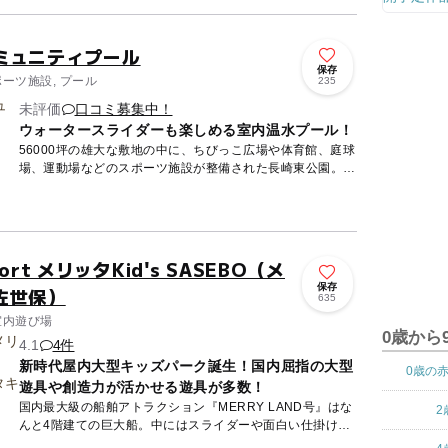
ミュニティプール
保存
ポーツ施設, プール
235
未評価
口コミ募集中！
ウォータースライダーも楽しめる室内温水プール！
56000坪の雄大な敷地の中に、ちびっこ広場や体育館、庭球
場、運動場などのスポーツ施設が整備された長崎東公園。
「長崎東公園コミュニティプール」もその一画にあり、25m
プー...
esort メリッタKid's SASEBO（メ
保存
佐世保）
635
室内遊び場
0歳から
4.1
4件
新時代屋内大型キッズパーク誕生！国内屈指の大型
0歳の
遊具や創造力が活かせる遊具が多数！
国内最大級の船舶アトラクション『MERRY LAND号』はな
2
んと4階建ての巨大船。中にはスライダーや面白い仕掛けが
たくさん。船の中の攻略・探検で夢中になってしまうほど。