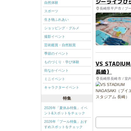
シーライフひ
自然体験
長崎県平戸市 / プ
スポーツ
生き物ふれあい
ショッピング・グルメ
撮影イベント
芸術鑑賞・自然観賞
季節のイベント
VS STADI
ものづくり・学び体験
長崎）
街なかイベント
長崎県長崎市 / 室
ミニイベント
キャラクターイベント
特集
2026年「夏休み特集」イベ
ント&スポットをチェック
2026年「プール特集」おす
すめスポットをチェック