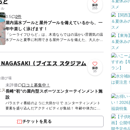
らど
保存
ール
255
3.5
2件
屋内温水プールと屋外プールを備えているから、一
年中楽しく泳げます！
「シーライフひらど」は、木造ならではの温かい雰囲気の温
水プールと夏季に利用できる屋外プールを備えた、大人から
子供まで一年中楽しく泳げる施設です。 屋内プールには、
本格的...
UM NAGASAKI（ブイエス スタジアム
保存
35
内遊び場
未評価
口コミ募集中！
長崎“初”の屋内型スポーツエンターテインメント施
設
バラエティ番組のように大掛かりで エンターティンメント
要素を盛り込んだアクティビティが集結！ 年齢や体力に関
わらず、誰でも気軽に楽しめるものばかりで、 大人も子ど
もも夢中に...
チケットを見る