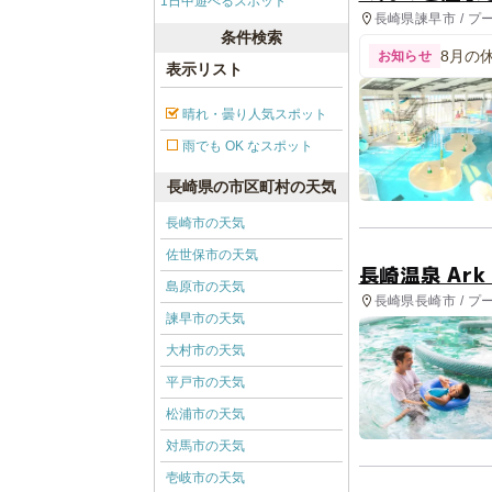
1日中遊べるスポット
長崎県諫早市 / プ
条件検索
8月の
お知らせ
表示リスト
晴れ・曇り人気スポット
雨でも OK なスポット
長崎県の市区町村の天気
長崎市の天気
佐世保市の天気
長崎温泉 Ark 
島原市の天気
長崎県長崎市 / プ
諫早市の天気
大村市の天気
平戸市の天気
松浦市の天気
対馬市の天気
壱岐市の天気