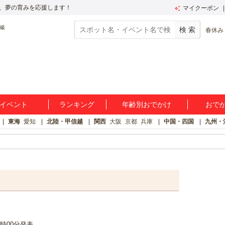
、夢の育みを応援します！
マイクーポン
春休み
イベント
ランキング
年齢別おでかけ
おで
東海
愛知
北陸・甲信越
関西
大阪
京都
兵庫
中国・四国
九州・
06時00分発表