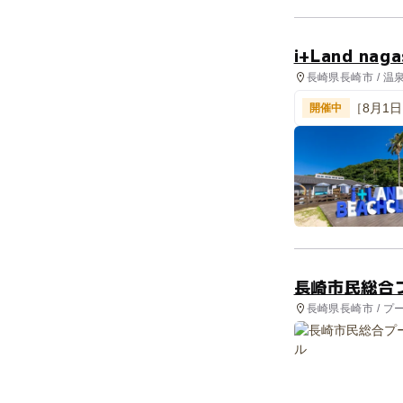
i+Land n
長崎県長崎市 / 温
験・アクティビテ
［8月1
開催中
長崎市民総合
長崎県長崎市 / プ