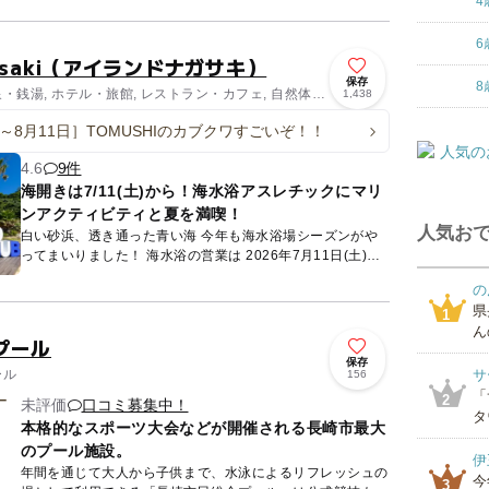
4
『...
6
agasaki（アイランドナガサキ）
保存
8
泉・銭湯, ホテル・旅館, レストラン・カフェ, 自然体
1,438
ィ
日～8月11日］TOMUSHIのカブクワすごいぞ！！
4.6
9件
海開きは7/11(土)から！海水浴アスレチックにマリ
ンアクティビティと夏を満喫！
人気おで
白い砂浜、透き通った青い海 今年も海水浴場シーズンがや
ってまいりました！ 海水浴の営業は 2026年7月11日(土)～8
月31日(月) 今年は海の家が ＼ア...
の
県
1
ん
プール
保存
ール
サ
156
「
2
未評価
口コミ募集中！
タ
本格的なスポーツ大会などが開催される長崎市最大
のプール施設。
伊
年間を通じて大人から子供まで、水泳によるリフレッシュの
今
3