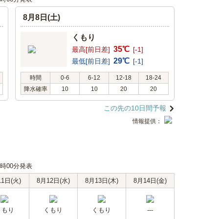
8月8日(土)
くもり
35℃
最高[前日差]
[-1]
29℃
最低[前日差]
[-1]
時間
0-6
6-12
12-18
18-24
降水確率
10
10
20
20
この先の10日間予報
情報提供：
06時00分発表
11日(火)
8月12日(水)
8月13日(木)
8月14日(金)
くもり
くもり
くもり
---