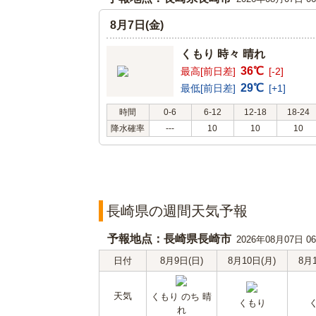
8月7日(金)
くもり 時々 晴れ
36℃
最高[前日差]
[-2]
29℃
最低[前日差]
[+1]
時間
0-6
6-12
12-18
18-24
降水確率
---
10
10
10
長崎県の週間天気予報
予報地点：長崎県長崎市
2026年08月07日 
日付
8月9日(日)
8月10日(月)
8月
天気
くもり のち 晴
くもり
れ