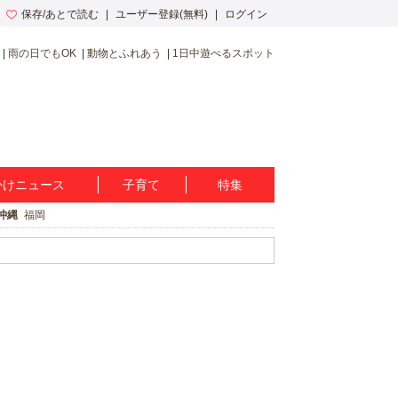
保存/あとで読む
ユーザー登録(無料)
ログイン
雨の日でもOK
動物とふれあう
1日中遊べるスポット
かけニュース
子育て
特集
沖縄
福岡