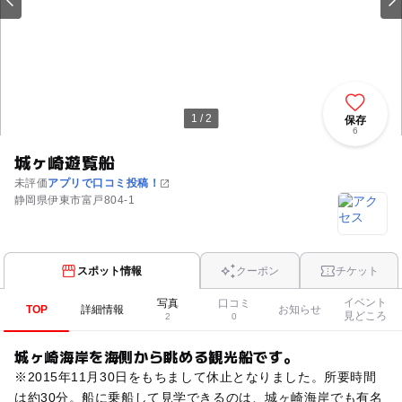
1 / 2
保存
6
城ヶ崎遊覧船
未評価
アプリで口コミ投稿！
静岡県伊東市富戸804-1
スポット情報
クーポン
チケット
イベント
写真
口コミ
TOP
詳細情報
お知らせ
見どころ
2
0
城ヶ崎海岸を海側から眺める観光船です。
※2015年11月30日をもちまして休止となりました。所要時間
は約30分。船に乗船して見学できるのは、城ヶ崎海岸でも有名