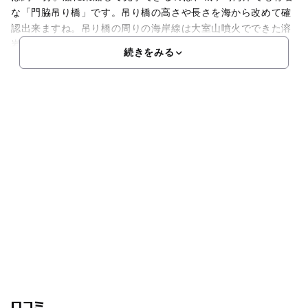
な「門脇吊り橋」です。吊り橋の高さや長さを海から改めて確
認出来ますね。吊り橋の周りの海岸線は大室山噴火でできた溶
岩の断崖絶壁！自然の造形美の迫力が楽しめます。そ
続きをみる
口コミ