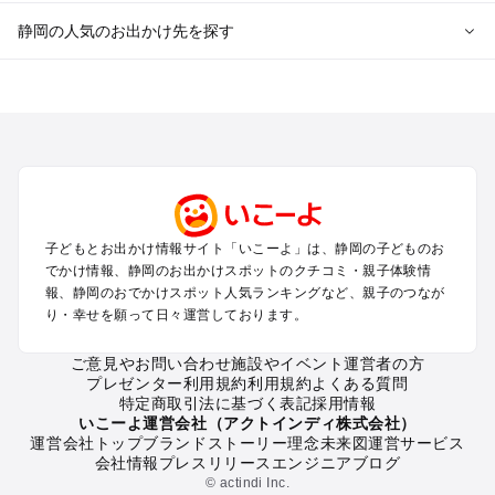
静岡の人気のお出かけ先を探す
静岡のエリアからプール子ども連れのお出かけスポット
を探す
浜松・浜名湖・天竜のプールお出かけ
伊東・下田・伊豆白浜・東伊豆のプールお出かけ
富士山・富士宮・富士・御殿場のプールお出かけ
小田原・熱海・湯河原・真鶴のプールお出かけ
中伊豆・西伊豆・南伊豆のプールお出かけ
子どもとお出かけ情報サイト「いこーよ」は、静岡の子どものお
静岡・清水のプールお出かけ
でかけ情報、静岡のお出かけスポットのクチコミ・親子体験情
三島・沼津のプールお出かけ
報、静岡のおでかけスポット人気ランキングなど、親子のつなが
掛川・磐田・袋井のプールお出かけ
り・幸せを願って日々運営しております。
焼津・御前崎のプールお出かけ
大井川・寸又峡・川根のプールお出かけ
ご意見やお問い合わせ
施設やイベント運営者の方
プレゼンター利用規約
利用規約
よくある質問
特定商取引法に基づく表記
採用情報
静岡の定番お出かけスポット
いこーよ運営会社（アクトインディ株式会社）
運営会社トップ
ブランドストーリー
理念
未来図
運営サービス
静岡の遊園地
会社情報
プレスリリース
エンジニアブログ
静岡の動物園
© actindi Inc.