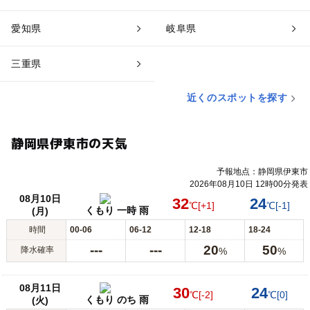
愛知県
岐阜県
三重県
近くのスポットを探す
静岡県伊東市の天気
予報地点：静岡県伊東市
2026年08月10日 12時00分発表
08月10日
32
24
℃
[+1]
℃
[-1]
くもり 一時 雨
(月)
時間
00-06
06-12
12-18
18-24
---
---
20
50
降水確率
%
%
08月11日
30
24
℃
[-2]
℃
[0]
くもり のち 雨
(火)