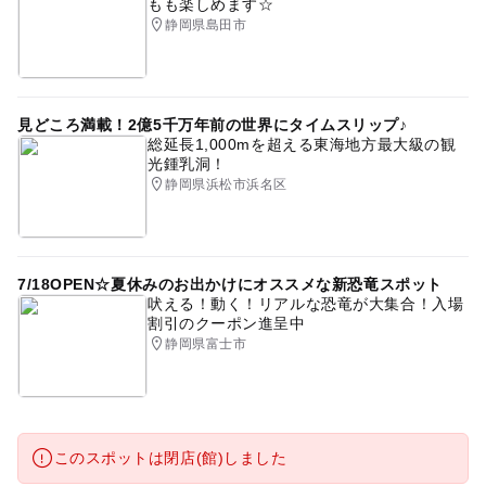
もも楽しめます☆
静岡県島田市
見どころ満載！2億5千万年前の世界にタイムスリップ♪
総延長1,000mを超える東海地方最大級の観
光鍾乳洞！
静岡県浜松市浜名区
7/18OPEN☆夏休みのお出かけにオススメな新恐竜スポット
吠える！動く！リアルな恐竜が大集合！入場
割引のクーポン進呈中
静岡県富士市
このスポットは閉店(館)しました