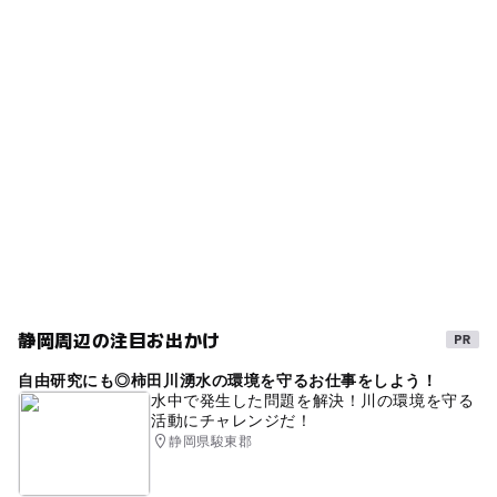
城ヶ崎海岸駅
タグ
ー
ー
食事持込OK
レストラン
富戸駅
GW(ゴールデンウィーク)2016
伊東・宇佐美・川奈
ー
ー
売店
オムツ交換台
ゴールデンウィーク
乗り物スポット
外遊び
伊豆高原駅
GW(ゴールデンウィーク)2027
駐車場無料
平成27年
駐車場料金
GW2016
GW(ゴールデンウィーク)2015
伊豆
無料
秋のお出かけ2026
夏休み2026
ゴールデンウィーク2016
春休み2027
旅行
2014年夏休み特集
船について調べる
夏休み2016
静岡周辺の注目お出かけ
水上バス・クルーズ
駐車場あり
夏休み2015
自由研究にも◎柿田川湧水の環境を守るお仕事をしよう！
雨でも遊べる
gw2015
三連休
雨でも楽しめる
水中で発生した問題を解決！川の環境を守る
活動にチャレンジだ！
伊豆高原
冬のお出かけ
春休みおでかけ
遊覧船
静岡県駿東郡
夏休み2014
GW
雨の日でもOK
涼しい