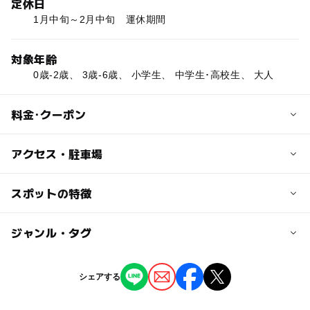
定休日
1月中旬～2月中旬 運休期間
対象年齢
0歳-2歳、 3歳-6歳、 小学生、 中学生･高校生、 大人
料金･クーポン
子供の料金
アクセス・駐車場
650円
4歳～小学生料金
交通アクセス
スポットの特徴
JR伊東駅から東海バス利用「払バス停」下車 徒歩約2分
大人の料金
伊豆高原駅からタクシー利用で約10分
◯
ー
駐車場あり
ジャンル・タグ
駅から近い
1,300円
城ヶ崎海岸駅からタクシー利用で約5分
中学生以上料金
ー
ー
授乳室あり
託児所
ジャンル
シェアする
体験施設
近くの駅
◯
ー
雨でもOK
ベビーカーOK