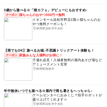
雨の日おでかけ
ゴールデンウィーク2015
3歳から遊べる☆「猫カフェ」デビューにもおすすめ♪
シルバーウィーク2026
猫ちゃんのおやつ550円⇒無料
クーポン
イオンモール浜松市野店1階☆猫ちゃんのお
やつ無料クーポンも！
静岡県浜松市中央区
【雨でもOK】遊べるお城♪不思議トリックアート体験も！
家族みんな入場料がお得に！
クーポン
子連れ必見！入城者無料の屋内あそび場など
アミューズメント充実
静岡県熱海市
年中無休いつでも遊べる☆屋内で雨も暑さもへっちゃら♪
ゲームセンターにおみくじ？拍手ロボットが
盛り上げてくれます☆
静岡県浜松市中央区