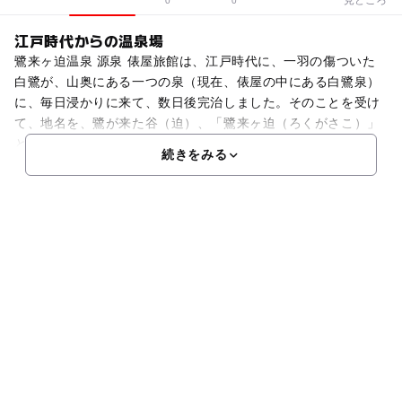
0
0
江戸時代からの温泉場
鷺来ヶ迫温泉 源泉 俵屋旅館は、江戸時代に、一羽の傷ついた
白鷺が、山奥にある一つの泉（現在、俵屋の中にある白鷺泉）
に、毎日浸かりに来て、数日後完治しました。そのことを受け
て、地名を、鷺が来た谷（迫）、「鷺来ヶ迫（ろくがさこ）」
という名になったそうです。泉質は、含炭酸ーナトリウム・
続きをみる