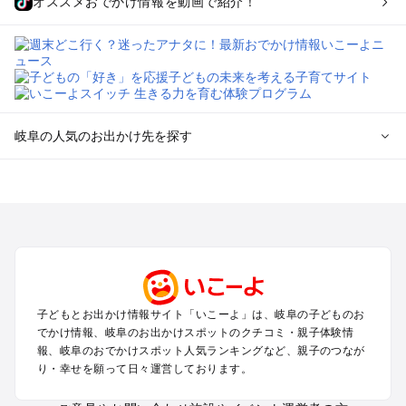
オススメおでかけ情報を動画で紹介！
岐阜の人気のお出かけ先を探す
岐阜のエリアからプール子ども連れのお出かけスポット
を探す
犬山・一宮・小牧・瀬戸・各務原・尾張のプールお出かけ
岐阜・大垣・関ケ原・養老のプールお出かけ
恵那・中津川・多治見・可児・美濃加茂のプールお出かけ
高山・下呂・飛騨・奥飛騨周辺のプールお出かけ
郡上・美濃・関のプールお出かけ
子どもとお出かけ情報サイト「いこーよ」は、岐阜の子どものお
木曽路・木曽周辺のプールお出かけ
でかけ情報、岐阜のお出かけスポットのクチコミ・親子体験情
白川郷のプールお出かけ
報、岐阜のおでかけスポット人気ランキングなど、親子のつなが
り・幸せを願って日々運営しております。
岐阜の定番お出かけスポット