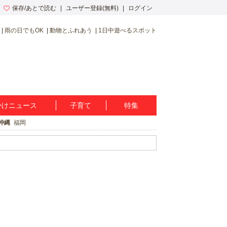
保存/あとで読む
ユーザー登録(無料)
ログイン
雨の日でもOK
動物とふれあう
1日中遊べるスポット
かけニュース
子育て
特集
沖縄
福岡