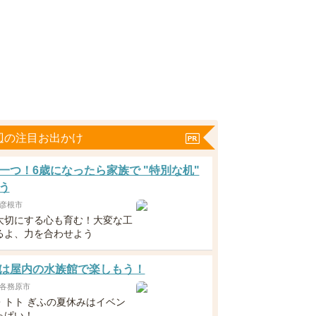
辺の注目お出かけ
一つ！6歳になったら家族で "特別な机"
う
彦根市
大切にする心も育む！大変な工
るよ、力を合わせよう
は屋内の水族館で楽しもう！
各務原市
・トト ぎふの夏休みはイベン
っぱい！