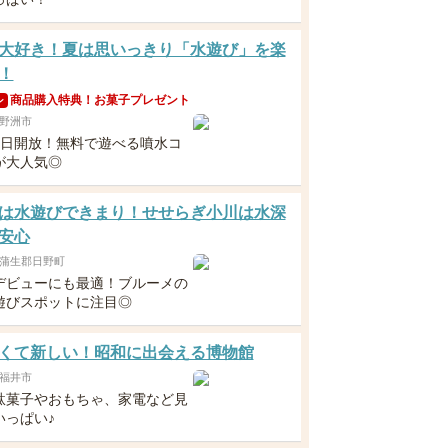
大好き！夏は思いっきり「水遊び」を楽
！
商品購入特典！お菓子プレゼント
ン
野洲市
毎日開放！無料で遊べる噴水コ
が大人気◎
は水遊びできまり！せせらぎ小川は水深
安心
蒲生郡日野町
デビューにも最適！ブルーメの
遊びスポットに注目◎
くて新しい！昭和に出会える博物館
福井市
駄菓子やおもちゃ、家電など見
いっぱい♪