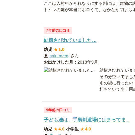
ここは入村料がそれなりにする割には、建物の
トイレの鍵が本当にボロくて、なかなか閉まらず困
7年前の口コミ
結構さびれていました…
幼児
★
1.0
halu.mem
さん
お出かけした月：
2018年9月
結構さびれていま
その分空いてまし
雨の後に行ったの
朽ちていて少し困惑
9年前の口コミ
子ども達は、手裏剣道場にはまってま...
幼児
★
4.0
小学生
★
4.0