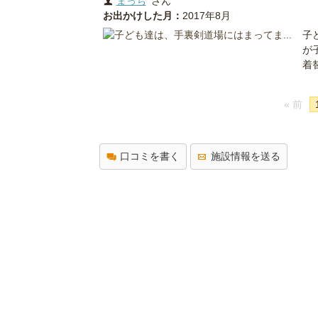
まっち
さん
お出かけした月：
2017年8月
子
が
着
« 前
口コミを書く
施設情報を送る