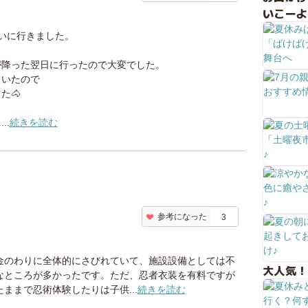
いこーよ
いに行きました。
が降った翌日に行ったので大変でした。
ていたので
た🐴
..
続きを読む
参考になった
3
金のわりに全体的にさびれていて、施設設備としては不
大人気！
なところが多かったです。ただ、忍者衣装を有料ですが
たままで忍術体験したりは子供...
続きを読む