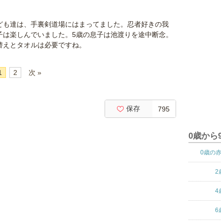
ども達は、手裏剣道場にはまってました。忍者好きの我
子は楽しんでいました。5歳の息子は池渡りを途中断念。
替えとタオルは必要ですね。
1
2
次 »
保存
795
0歳から
0歳の
2
4
6