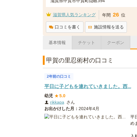
滋賀県甲賀市甲賀町隠岐394
26
滋賀県人気ランキング
年間
位
口コミを書く
施設情報を送る
基本情報
チケット
クーポン
甲賀の里忍術村の口コミ
2年前の口コミ
平日に子どもを連れていきました。西...
幼児
★
5.0
rikkapa
さん
お出かけした月：
2024年4月
平
め
入村