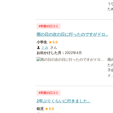
う
た
4年前の口コミ
雨の日の次の日に行ったのですがドロ...
小学生
★
5.0
とみ
さん
お出かけした月：
2022年4月
雨
た
子
ド..
4年前の口コミ
2年ぶりくらいに行きました。
幼児
★
5.0