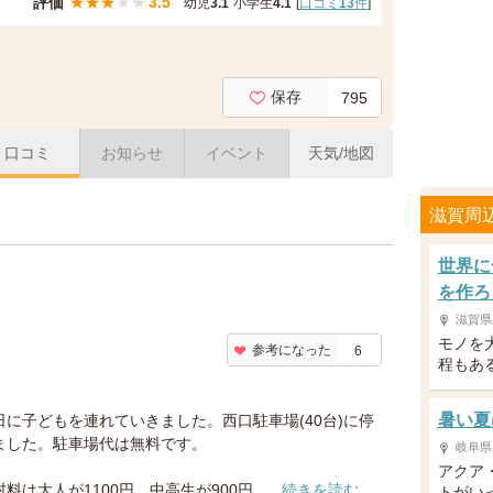
評価
★
★
★
★
★
3.5
幼児
3.1
小学生
4.1
[
口コミ
13
件
]
保存
795
口コミ
お知らせ
イベント
天気/地図
滋賀周
世界に
を作ろ
滋賀県
モノを
参考になった
6
程もあ
暑い夏
日に子どもを連れていきました。西口駐車場(40台)に停
ました。駐車場代は無料です。
岐阜県
アクア
料は大人が1100円、中高生が900円、...
続きを読む
トがい