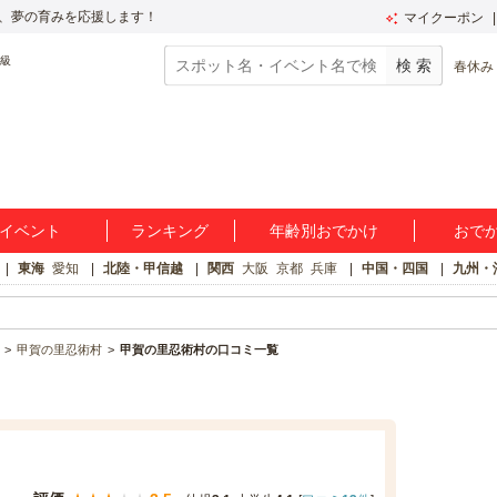
、夢の育みを応援します！
マイクーポン
春休み
イベント
ランキング
年齢別おでかけ
おで
東海
愛知
北陸・甲信越
関西
大阪
京都
兵庫
中国・四国
九州・
甲賀の里忍術村
甲賀の里忍術村の口コミ一覧