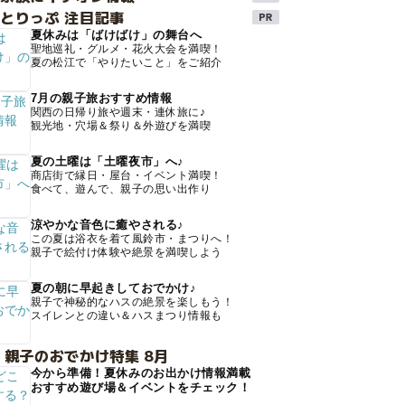
とりっぷ 注目記事
夏休みは「ばけばけ」の舞台へ
聖地巡礼・グルメ・花火大会を満喫！
夏の松江で「やりたいこと」をご紹介
7月の親子旅おすすめ情報
関西の日帰り旅や週末・連休旅に♪
観光地・穴場＆祭り＆外遊びを満喫
夏の土曜は「土曜夜市」へ♪
商店街で縁日・屋台・イベント満喫！
食べて、遊んで、親子の思い出作り
涼やかな音色に癒やされる♪
この夏は浴衣を着て風鈴市・まつりへ！
親子で絵付け体験や絶景を満喫しよう
夏の朝に早起きしておでかけ♪
親子で神秘的なハスの絶景を楽しもう！
スイレンとの違い＆ハスまつり情報も
 親子のおでかけ特集 8月
今から準備！夏休みのお出かけ情報満載
おすすめ遊び場＆イベントをチェック！