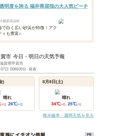
透明度を誇る 福井県屈指の大人気ビーチ
大飯郡高浜町
海で白く広い砂浜が特徴！アク
ティも豊富♪
甲賀市
今日・明日の天気予報
滋賀県甲賀市
月07日 00時00分
発表
金)
8月8日(土)
晴れ
晴れ
℃
26℃
34℃
25℃
[+1]
[+2]
[+2]
[-1]
降水確率・週間天気を見る
け家族にイチオシ情報