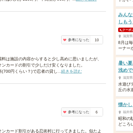
みんな
しもう
クーポ
滋賀県
参考になった
10
8月は
ーナー
場料は施設の内容からすると少し高めに思いましたが、
暑い夏
オンカードの割引で少しだけ安くなりました。
浅めで
(700円くらい？)で忍者の貸し...
続きを読む
滋賀県
水遊び
丘の水
懐かし
参考になった
6
福井県
昭和の
どころ
オンカード割引がある忍術村に行ってきました。似たよ