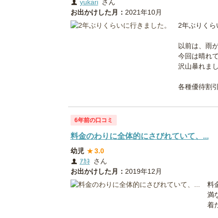
yukari
さん
お出かけした月：
2021年10月
2年ぶりくら
以前は、雨
今回は晴れ
沢山暴れまし
各種優待割引.
6年前の口コミ
料金のわりに全体的にさびれていて、...
幼児
★
3.0
ｱｶﾈ
さん
お出かけした月：
2019年12月
料
満
着