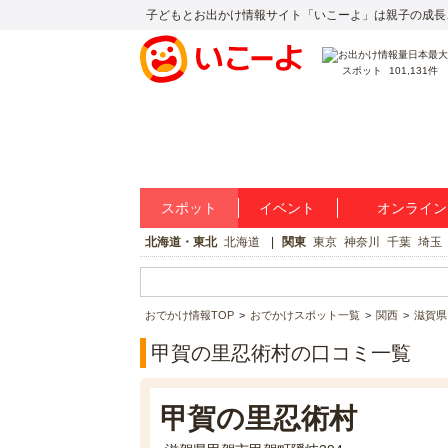
子どもとお出かけ情報サイト「いこーよ」は親子の成長
スポット
101,131件
スポット
イベント
オンライン
北海道・東北
北海道
関東
東京
神奈川
千葉
埼玉
おでかけ情報TOP
おでかけスポット一覧
関西
滋賀県
甲賀の里忍術村の口コミ一覧
甲賀の里忍術村