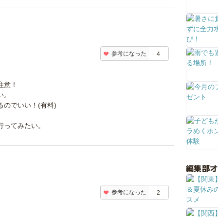
参考になった
4
注意！
い。
のでいい！(有料)
行ってみたい。
編集部
参考になった
2