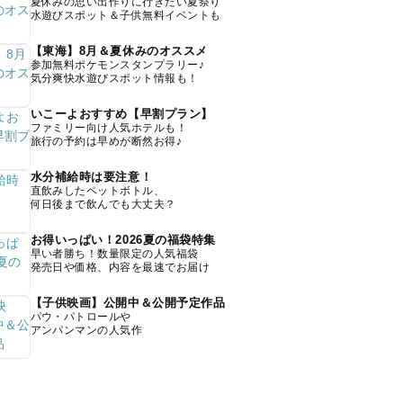
夏休みの思い出作りに行きたい夏祭り
水遊びスポット＆子供無料イベントも
【東海】8月＆夏休みのオススメ
参加無料ポケモンスタンプラリー♪
気分爽快水遊びスポット情報も！
いこーよおすすめ【早割プラン】
ファミリー向け人気ホテルも！
旅行の予約は早めが断然お得♪
水分補給時は要注意！
直飲みしたペットボトル、
何日後まで飲んでも大丈夫？
お得いっぱい！2026夏の福袋特集
早い者勝ち！数量限定の人気福袋
発売日や価格、内容を最速でお届け
【子供映画】公開中＆公開予定作品
パウ・パトロールや
アンパンマンの人気作