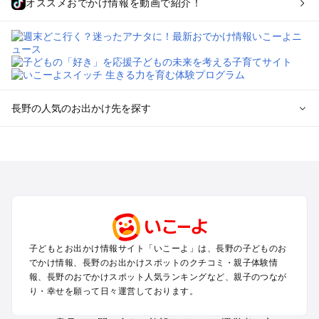
オススメおでかけ情報を動画で紹介！
長野の人気のお出かけ先を探す
長野のエリアからプール子ども連れのお出かけスポット
を探す
軽井沢・万座・嬬恋・北軽井沢のプールお出かけ
松本・上高地・諏訪・乗鞍・美ヶ原のプールお出かけ
長野・戸隠・小布施のプールお出かけ
上田・佐久・小諸・別所のプールお出かけ
伊那・駒ヶ根・飯田・昼神（伊那路）のプールお出かけ
子どもとお出かけ情報サイト「いこーよ」は、長野の子どものお
蓼科・白樺湖・車山・女神湖・姫木平のプールお出かけ
でかけ情報、長野のお出かけスポットのクチコミ・親子体験情
安曇野・大町のプールお出かけ
報、長野のおでかけスポット人気ランキングなど、親子のつなが
白馬・小谷のプールお出かけ
り・幸せを願って日々運営しております。
八ヶ岳・野辺山・富士見・原村・小海線沿線のプールお出かけ