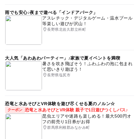
雨でも安心♪夜まで遊べる「インドアパーク」
アスレチック・デジタルゲーム・温水プール
等楽しい遊びが沢山！
長野県北佐久郡立科町
大人気「あわあわパーティー」♪家族で夏イベントを満喫
暑さを吹き飛ばそう！ふわふわの泡に包まれ
て思いきり遊ぼう！
長野県塩尻市
恐竜と水あそびとVR体験を遊び尽くせる夏のノルン☆
恐竜と水あそびとVR体験 親子で1日遊びつくしパス♪
クーポン
昆虫エリアや迷路も楽しめる！最大500円オ
フの前売り1日券がお得
群馬県利根郡みなかみ町