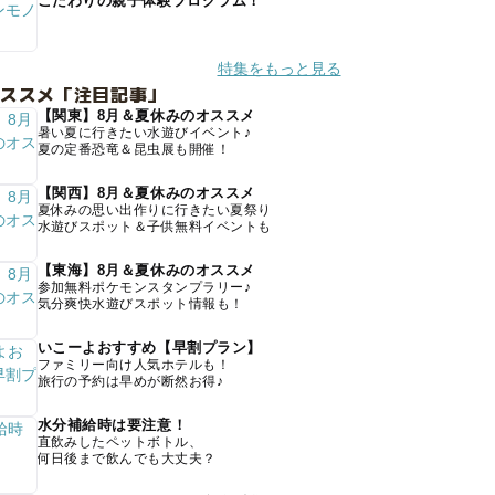
こだわりの親子体験プログラム！
特集をもっと見る
オススメ「注目記事」
【関東】8月＆夏休みのオススメ
暑い夏に行きたい水遊びイベント♪
夏の定番恐竜＆昆虫展も開催！
【関西】8月＆夏休みのオススメ
夏休みの思い出作りに行きたい夏祭り
水遊びスポット＆子供無料イベントも
【東海】8月＆夏休みのオススメ
参加無料ポケモンスタンプラリー♪
気分爽快水遊びスポット情報も！
いこーよおすすめ【早割プラン】
ファミリー向け人気ホテルも！
旅行の予約は早めが断然お得♪
水分補給時は要注意！
直飲みしたペットボトル、
何日後まで飲んでも大丈夫？