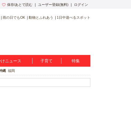
保存/あとで読む
ユーザー登録(無料)
ログイン
雨の日でもOK
動物とふれあう
1日中遊べるスポット
かけニュース
子育て
特集
沖縄
福岡