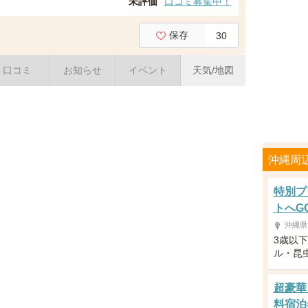
未評価
口コミ募集中！
保存
30
口コミ
お知らせ
イベント
天気/地図
沖縄周
特別プ
トへG
沖縄県
3歳以
ル・昆
超豪華
料宿泊