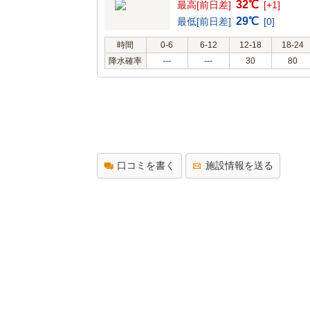
32℃
最高[前日差]
[+1]
29℃
最低[前日差]
[0]
時間
0-6
6-12
12-18
18-24
降水確率
---
---
30
80
口コミを書く
施設情報を送る