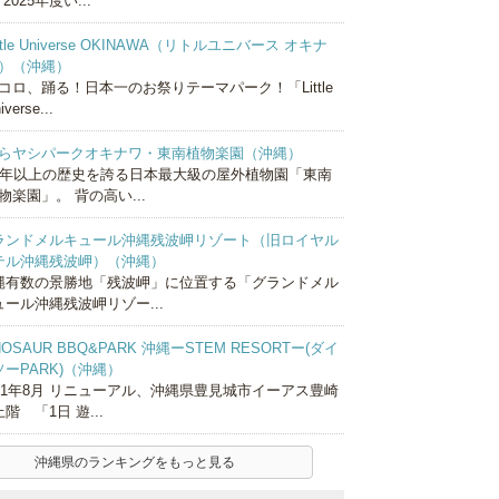
 2025年度い...
ittle Universe OKINAWA（リトルユニバース オキナ
）（沖縄）
コロ、踊る！日本一のお祭りテーマパーク！「Little
iverse...
らヤシパークオキナワ・東南植物楽園（沖縄）
0年以上の歴史を誇る日本最大級の屋外植物園「東南
物楽園」。 背の高い...
ランドメルキュール沖縄残波岬リゾート（旧ロイヤル
テル沖縄残波岬）（沖縄）
縄有数の景勝地「残波岬」に位置する「グランドメル
ュール沖縄残波岬リゾー...
NOSAUR BBQ&PARK 沖縄ーSTEM RESORTー(ダイ
ソーPARK)（沖縄）
021年8月 リニューアル、沖縄県豊見城市イーアス豊崎
階 「1日 遊...
沖縄県のランキングをもっと見る