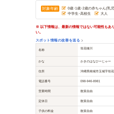
0歳･1歳･2歳の赤ちゃん(乳児
対象年齢
中学生･高校生
大人
※ 以下情報は、最新の情報ではない可能性もあ
い。
スポット情報の改善を送る
垣花樋川
名称
かな
かきのはなひーじゃー
住所
沖縄県南城市玉城字垣花
電話番号
098-946-8981
営業時間
散策自由
定休日
散策自由
子供の料金
散策自由