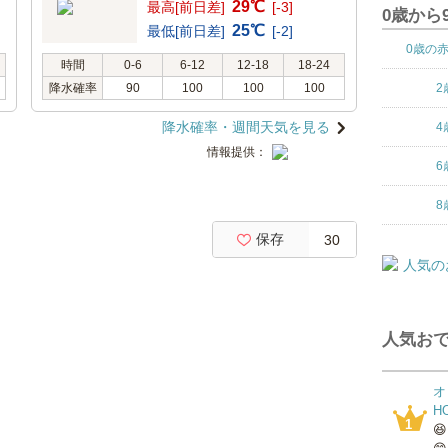
29℃
最高[前日差]
[-3]
0歳から
25℃
最低[前日差]
[-2]
0歳の
時間
0-6
6-12
12-18
18-24
降水確率
90
100
100
100
2
降水確率・週間天気を見る
4
情報提供：
6
8
保存
30
人気おで
オ
H
1
