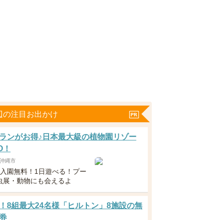
辺の注目お出かけ
ランがお得♪日本最大級の植物園リゾー
O！
沖縄市
下入園無料！1日遊べる！プー
虫展・動物にも会えるよ
！8組最大24名様「ヒルトン」8施設の無
券