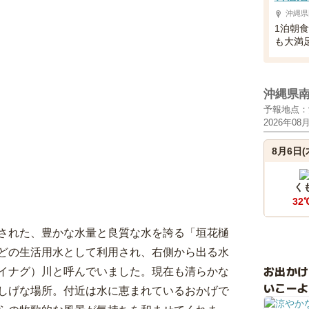
沖縄県
1泊朝
も大満
沖縄県
予報地点：
2026年08
8月6日(
く
32
された、豊かな水量と良質な水を誇る「垣花樋
どの生活用水として利用され、右側から出る水
お出か
イナグ）川と呼んでいました。現在も清らかな
いこーよ
しげな場所。付近は水に恵まれているおかげで