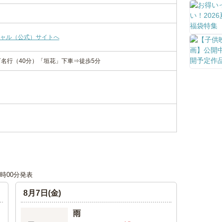
ャル（公式）サイトへ
百名行（40分）「垣花」下車⇒徒歩5分
12時00分発表
8月7日(金)
雨