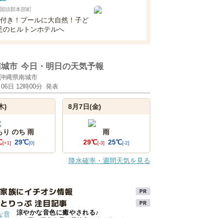
国頭郡本部町
食付き！プールに大自然！子ど
足のヒルトンホテルへ
南城市
今日・明日の天気予報
沖縄県南城市
月06日 12時00分
発表
木)
8月7日(金)
もり のち 雨
雨
℃
29℃
29℃
25℃
[+1]
[0]
[-3]
[-2]
降水確率・週間天気を見る
け家族にイチオシ情報
とりっぷ 注目記事
涼やかな音色に癒やされる♪