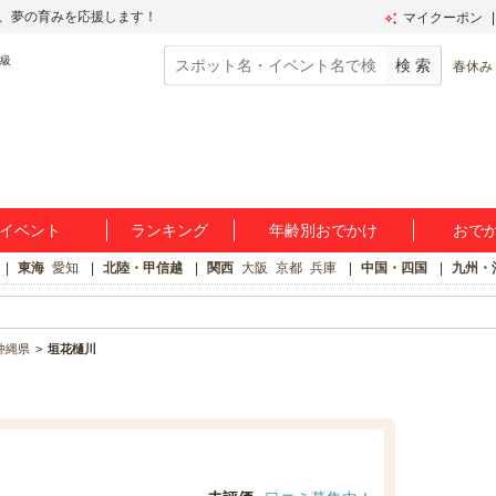
、夢の育みを応援します！
マイクーポン
春休み
イベント
ランキング
年齢別おでかけ
おで
東海
愛知
北陸・甲信越
関西
大阪
京都
兵庫
中国・四国
九州・
沖縄県
垣花樋川