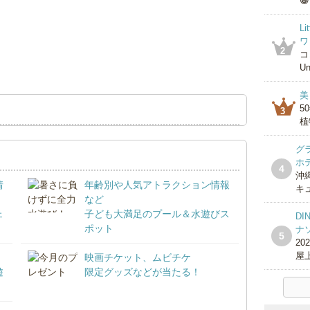
😁
L
ワ
2
コ
Un
美
5
3
植
グ
ホ
4
沖
情
年齢別や人気アトラクション情報
キ
など
ェ
子ども大満足のプール＆水遊びス
DI
ポット
ナ
5
2
屋上
映画チケット、ムビチケ
遊
限定グッズなどが当たる！