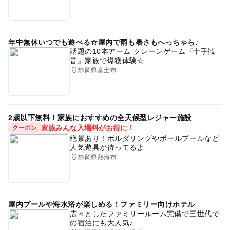
年中無休いつでも遊べる☆屋内で雨も暑さもへっちゃら♪
話題の10本アーム クレーンゲーム『十手観
音』家族で爆獲体験☆
静岡県富士市
2歳以下無料！家族におすすめの全天候型レジャー施設
家族みんな入場料がお得に！
クーポン
絶景あり！ボルダリングやボールプールなど
人気遊具が待ってるよ
静岡県熱海市
屋内プールや海水浴が楽しめる！ファミリー向けホテル
広々としたファミリールーム完備で三世代で
の宿泊にも大人気♪