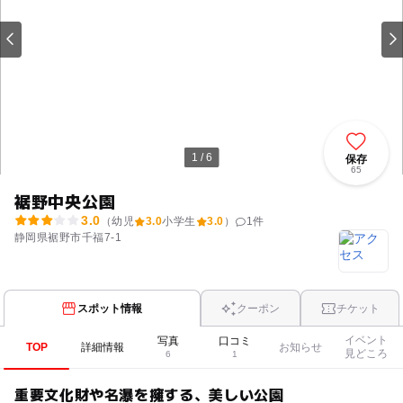
1 / 6
保存
65
裾野中央公園
3.0
（幼児
3.0
小学生
3.0
）
1
件
静岡県裾野市千福7-1
スポット情報
クーポン
チケット
イベント
写真
口コミ
TOP
詳細情報
お知らせ
見どころ
6
1
重要文化財や名瀑を擁する、美しい公園