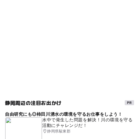
ー
◯
雨でもOK
ベビーカーOK
岩波駅
タグ
◯
ー
食事持込OK
レストラン
長泉なめり駅
GW
こいのぼり
静岡県
中央公園
ー
ー
売店
オムツ交換台
駐車可能台数
秋のお出かけ2026
駐車場無料
雄滝
駐車場あり
60台
イベント
ゴールデンウィーク2016
川の釣り場
美しい風景
自然がいっぱい
庭園
裾野
駐車場料金
無料
御殿場線
ゴールデンウィーク
朝から遊べる
夏休み2016
午後から遊べる
2014年夏休み特集
川釣り
春休み2027
冬休み2025-2026
富士見
静岡周辺の注目お出かけ
平成27年
夏休み2014
漁業体験
gw2015
自由研究にも◎柿田川湧水の環境を守るお仕事をしよう！
裾野市
夏休み2026
GW(ゴールデンウィーク)2027
水中で発生した問題を解決！川の環境を守る
活動にチャレンジだ！
銚子
無料施設
ドライブ
文化財
駐車場
静岡県駿東郡