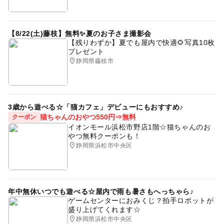
重要文化財
GW2016
外遊び
シルバーウィーク2026
水遊び2026
ベンチ
【8/22(土)藤枝】無料✨夏のお子さま撮影会
若山牧水
太鼓橋
御殿場線(静岡県)
つり橋
【残りわずか】夏でも屋内で快適🌻写真10枚
プレゼント
吊り橋
入園無料
GW(ゴールデンウィーク)2016
静岡県藤枝市
ピクニック
三連休
ゴールデンウィーク2015
夏休み2015
雌滝
GW(ゴールデンウィーク)2015
3歳から遊べる☆「猫カフェ」デビューにもおすすめ♪
日本庭園
遠足
自然体験
猫ちゃんのおやつ550円⇒無料
クーポン
イオンモール浜松市野店1階☆猫ちゃんのお
やつ無料クーポンも！
静岡県浜松市中央区
年中無休いつでも遊べる☆屋内で雨も暑さもへっちゃら♪
ゲームセンターにおみくじ？拍手ロボットが
盛り上げてくれます☆
静岡県浜松市中央区