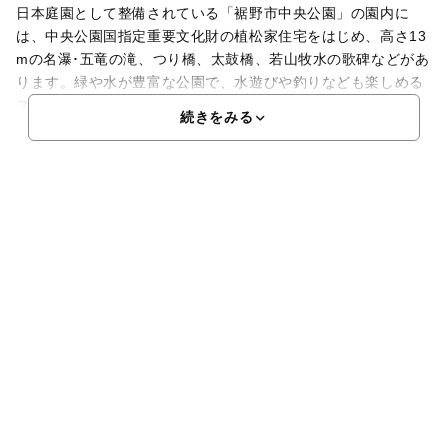
日本庭園として整備されている「裾野市中央公園」の園内に
は、中央公園国指定重要文化財の植松家住宅をはじめ、高さ13
mの名瀑･五竜の滝、つり橋、太鼓橋、若山牧水の歌碑などがあ
ります。緑や水が豊富な公園で、水遊びや釣りなども楽しめる
スポットです。長さ63mの吊橋から滝を一望し、水辺の涼
続きをみる