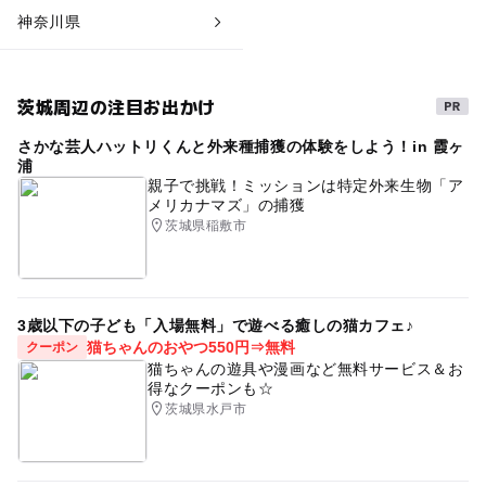
神奈川県
茨城周辺の注目お出かけ
さかな芸人ハットリくんと外来種捕獲の体験をしよう！in 霞ヶ
浦
親子で挑戦！ミッションは特定外来生物「ア
メリカナマズ」の捕獲
茨城県稲敷市
3歳以下の子ども「入場無料」で遊べる癒しの猫カフェ♪
猫ちゃんのおやつ550円⇒無料
クーポン
猫ちゃんの遊具や漫画など無料サービス＆お
得なクーポンも☆
茨城県水戸市