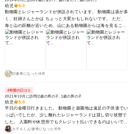
2019年3月に訪問
/
1歳の女の子
歳の女の子
歳の男の子
隣の動物園へ行きました！入り口脇にはレンタルベビーカーが
幼児
5.0
ありました。 入ってすぐに象！迫力がありました。 回る順番
動物園とレジャーランドが併設されています。 動物園は坂が多
を番号で示してあり、無駄なく回れました。 猛獣エリアは建設
く、妊婦さんとかは ちょっと大変かもしれないです。 ただ、
途中でしたが、カバ、ライオン、キリン、虎、全て見れて大満
海と山の距離が近いため、山にある動物園からは海を見ること
足です！サイはお休みだったのかな？ 動物園は14時頃入りまし
ができます。動物と触れ合ったり餌やり体験もできるので、子
たが、混み合う事なく楽しめました！ 全てベビーカーで回れま
供におすすめです☆ 小さな動物園ですが、動物の種類は豊富で
すが、お猿さんエリアあたり一部ベビーカーでは入れませんの
す。 たくさんの動物と触れ合えたり、餌やり体験が出来るので
看板が立っていました（ベビーカー置き場はありました） 遊園
とても良かったです。駐車場も無料ですし、中でもお金があま
地・動物園、どちらもかなり坂がキツいです。
りかからないので、お財布に優しいです。
D
/
参考に
なった!
4件
4年前の口コミ
2021年10月に訪問
/
2歳の男の子
1歳の男の子
幼児
5.0
平日の金曜日行きました。 動物園と遊園地は遠足の子供達でい
っぱいでしたが、少し離れたレジャーランドは貸し切り状態で
した。 入園料や休憩所でもクレジット払いできるのはいいです
ね。
カヲルくん
/
参考に
なった!
6件