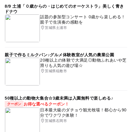
8/9 土浦「０歳からの・はじめてのオーケストラ」美しく青き
ドナウ
話題の参加型コンサート 0歳から楽しめる！
親子で生演奏の感動を
茨城県土浦市
親子で作るミルクパン♪グルメ体験教室が人気の農業公園
20種以上の体験で大満足◎動物ふれあいや芝
滑りも人気の遊び場☆
茨城県稲敷市
50種以上の動物大集合☆3歳未満は入園無料で楽しめる♪
お得な選べるクーポン！
クーポン
日本最大級のダチョウ観光牧場！都心から90
分でワクワク体験！
茨城県石岡市