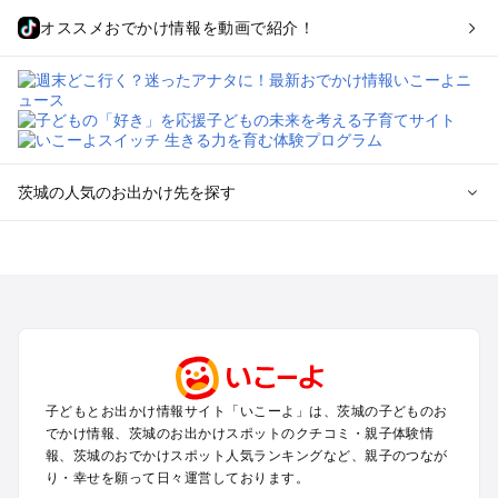
オススメおでかけ情報を動画で紹介！
茨城の人気のお出かけ先を探す
茨城のエリアからプール子ども連れのお出かけスポット
を探す
柏・松戸・野田・取手のプールお出かけ
つくば・守谷・牛久のプールお出かけ
水戸・笠間のプールお出かけ
久喜・行田・加須・羽生のプールお出かけ
土浦・霞ヶ浦・鹿島・潮来のプールお出かけ
子どもとお出かけ情報サイト「いこーよ」は、茨城の子どものお
大洗・ひたちなかのプールお出かけ
でかけ情報、茨城のお出かけスポットのクチコミ・親子体験情
熊谷・太田・足利・古河のプールお出かけ
報、茨城のおでかけスポット人気ランキングなど、親子のつなが
日立・北茨城・奥久慈のプールお出かけ
り・幸せを願って日々運営しております。