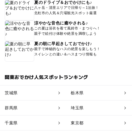
夏のドライブ＆おでかけにも♪
八ヶ岳・清里エリアで日帰り～1泊旅！
北杜市の人気＆穴場観光スポット厳選
涼やかな音色に癒やされる♪
この夏は浴衣を着て風鈴市・まつりへ！
親子で絵付け体験や絶景を満喫しよう
夏の朝に早起きしておでかけ♪
親子で神秘的なハスの絶景を楽しもう！
スイレンとの違い＆ハスまつり情報も
関東おでかけ人気スポットランキング
茨城県
栃木県
群馬県
埼玉県
千葉県
東京都