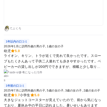
園に隣接する方はメリーゴーランドなど幼児向け、少し離れた
レジャーランドはジェットコースターなど乗り物があります。
どちらも遊ぼうとすると結構時間が必要です。 動物園、遊園地
を楽しもうとすると半日から終日ぐらい遊べそうな場所で、旅
行の目的地級の公園です。
てぶくろ
1年以内の口コミ
2026年1月に訪問
/
5歳の男の子
1歳の女の子
幼児
5.0
ライオン、キリン、トラが近くで見れて良かったです。スロー
プもたくさんあって子供二人連れても歩きやすかったです。ベ
ビーカーの貸し出しが200円でできますが、積載と少し取り回
しのしにくさが残念でした。 冬はしっかり防寒対策してきまし
sabi-s
/
参考に
なった!
1件
ょう😰
1年前の口コミ
2025年7月に訪問
/
8歳の男の子
5歳の女の子
3歳の女の子
2歳の女の子
幼児
3.7
小学生
5.0
大きなジェットコースターが見えていたので、前から気になっ
ており、夏休み中の平日に訪れました。暑いせいもあります