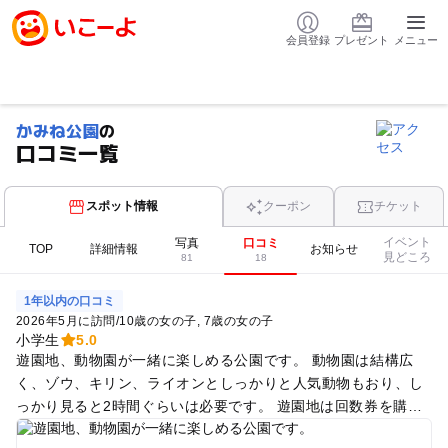
会員登録
プレゼント
メニュー
かみね公園
の
口コミ一覧
スポット情報
クーポン
チケット
イベント
写真
口コミ
TOP
詳細情報
お知らせ
見どころ
81
18
1年以内の口コミ
2026年5月に訪問
/
10歳の女の子
7歳の女の子
小学生
5.0
遊園地、動物園が一緒に楽しめる公園です。 動物園は結構広
く、ゾウ、キリン、ライオンとしっかりと人気動物もおり、し
っかり見ると2時間ぐらいは必要です。 遊園地は回数券を購入
して利用します。遊園地は2つのエリアに分かれていて、動物