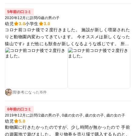
5年前の口コミ
2020年12月に訪問
/
0歳の男の子
幼児
3.0
小学生
3.0
コロナ前コロナ後で２度行きました。 施設が新しく増築された
りと動物園内変わってきています。 今オススメは新しくなった
猿山です♪ まだ他にも獣舎が新しくなるような感じです。 所々
職員さんお手製かなー？とかの施設もあったりモグモグタイム
などあります。 かなり近いところで餌をあげているのを見たり
できます。 オススメはペンギンとライオン 係の人が近くにい
て色々話してくれたのでとても楽しかったです♪ 少し古さなど
は感じますがこの先が楽しみで、また行きたいと思います♪
潤
/
参考に
なった!
6件
6年前の口コミ
2019年12月に訪問
/
2歳の男の子
0歳の女の子
歳の女の子
歳の女の子
幼児
5.0
動物園に行きたかったのですが、少し時間が無かったので 手前
の遊園地で遊びました。 乗り物券を売り場で購入するものと、