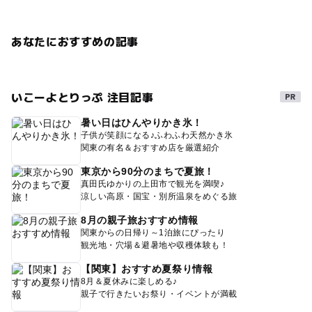
あなたにおすすめの記事
いこーよとりっぷ 注目記事
暑い日はひんやりかき氷！
子供が笑顔になる♪ふわふわ天然かき氷
関東の有名＆おすすめ店を厳選紹介
東京から90分のまちで夏旅！
真田氏ゆかりの上田市で観光を満喫♪
涼しい高原・国宝・別所温泉をめぐる旅
8月の親子旅おすすめ情報
関東からの日帰り～1泊旅にぴったり
観光地・穴場＆避暑地や収穫体験も！
【関東】おすすめ夏祭り情報
8月＆夏休みに楽しめる♪
親子で行きたいお祭り・イベントが満載