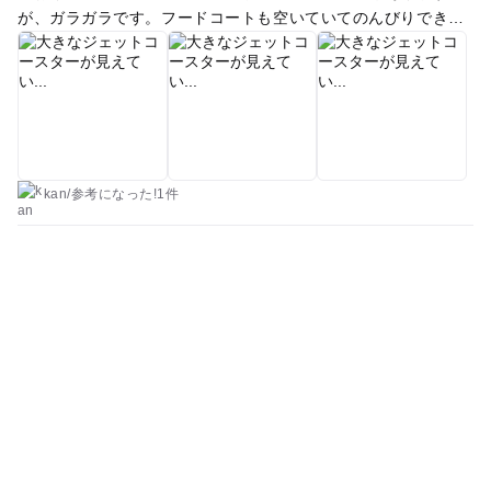
が、ガラガラです。フードコートも空いていてのんびりできま
した。ただ、とにかく熱く、1時間ほどしか乗り物では遊べま
せんでした。斜面に作られた遊園地なため、園内は階段や坂が
多く、ベビーカー移動は厳しいでしょう。我が家も抱っこでの
移動に疲弊しました。冷房の効いた赤ちゃん休憩室(授乳、おむ
つ替え)はあります。 チケットが、フリーパスのようなものが
なく、何度も購入しなければならない点が面倒でしたが、子供
はとても楽しんでいました。
kan
/
参考に
なった!
1件