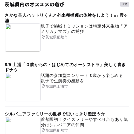
茨城県内のオススメの遊び
さかな芸人ハットリくんと外来種捕獲の体験をしよう！in 霞ヶ
浦
親子で挑戦！ミッションは特定外来生物「ア
メリカナマズ」の捕獲
茨城県稲敷市
8/9 土浦「０歳からの・はじめてのオーケストラ」美しく青き
ドナウ
話題の参加型コンサート 0歳から楽しめる！
親子で生演奏の感動を
茨城県土浦市
シルバニアファミリーの世界で思いっきり遊ぼう☆
首都圏初！クイズラリーやすべり台もあり気
分はシルバニアの仲間
茨城県稲敷市