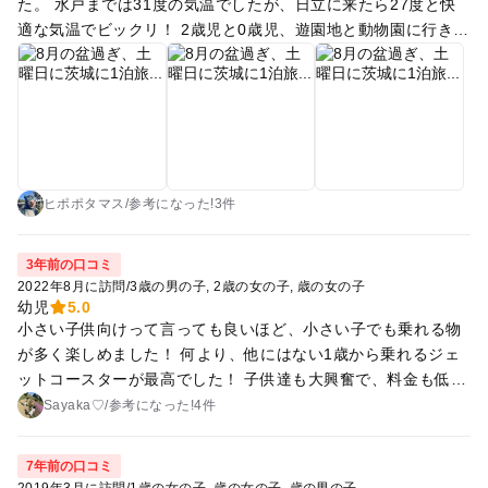
た。 水戸までは31度の気温でしたが、日立に来たら27度と快
適な気温でビックリ！ 2歳児と0歳児、遊園地と動物園に行きま
した！ 無料駐車場は何ヶ所かありますが、12時くらいに到着し
た時にはほとんど駐車場埋まっていました。 かなり間隔がキツ
キツで大きい車や外車は気を付けて乗り降りしないと危ないか
もしれないです。休日だったので、駐車スペースを探す車がけ
っこう多かったです。 遊園地は３歳未満は乗り物タダ！付き添
いの大人分だけで乗り物が乗れるのでお財布にとても優しく有
難いです！（200円〜300円） ２歳ですが、空中ブランコ以外
ヒポポタマス
/
参考に
なった!
3件
（身長制限の為）全部乗れました！メリーゴーランドは2回( ◠
‿◠ ) 係員さん、皆さん親切で娘にたくさん話し掛けて下さいま
3年前の口コミ
した。 コーヒーカップ、観覧車がある場所は必ず階段を使うの
2022年8月に訪問
/
3歳の男の子
2歳の女の子
歳の女の子
でベビーカーは持ち上げて行かないといけません。 赤ちゃん休
幼児
5.0
小さい子供向けって言っても良いほど、小さい子でも乗れる物
憩室・キッズスペースは建物の2階、チケット売り場の脇から
が多く楽しめました！ 何より、他にはない1歳から乗れるジェ
坂を登り、ゲームセンターを突っ切った先にあります。クーラ
ットコースターが最高でした！ 子供達も大興奮で、料金も低価
ーがんがん効いてかなり涼しいです。 キッズスペースと一緒に
格だし良かったです。 動物園は入ってないので分かりません
授乳室がありました。大人用ベット、おむつ替えベット、イ
Sayaka♡
/
参考に
なった!
4件
が、パンフレット見る限り種類が多かったです。
ス、ティッシュ、おむつビニール、手洗い場。『ミルク用のお
湯お使いください』と張り紙ありましたが、この日はお湯？ら
7年前の口コミ
しき物は無かったです（蛇口は水のみ） 遊園地を堪能した後は