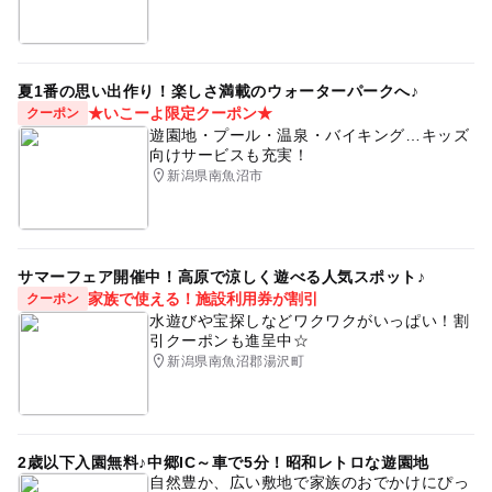
も運行予定です。
近くの駅
夏1番の思い出作り！楽しさ満載のウォーターパークへ♪
越後田沢駅
★いこーよ限定クーポン★
クーポン
遊園地・プール・温泉・バイキング…キッズ
向けサービスも充実！
越後水沢駅
新潟県南魚沼市
駐車可能台数
200台
サマーフェア開催中！高原で涼しく遊べる人気スポット♪
家族で使える！施設利用券が割引
クーポン
駐車場料金
水遊びや宝探しなどワクワクがいっぱい！割
引クーポンも進呈中☆
無料
新潟県南魚沼郡湯沢町
2歳以下入園無料♪中郷IC～車で5分！昭和レトロな遊園地
自然豊か、広い敷地で家族のおでかけにぴっ