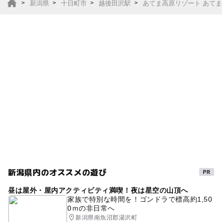
新潟県
十日町市
越後田沢駅
あてま高原リゾート あて
関越道「練馬」I.Cより約2時間15分
柏崎より、一般道で約1時間
※冬季は降雪により、視界が悪く路面凍結の可能性もあり
ます。
スノータイヤやチェーンの携帯をお願いします。
●電車
東京駅よりJR新幹線「Maxたにがわ」に乗車し、越後湯沢
駅下車(1時間28分)
越後湯沢駅・十日町駅より送迎バス運行(前日までに予約)
●往復直行バス
2018年4月1日以降の路線について
新宿・（川越経由）、桜木町（東京経由）、西船橋・（松
戸経由）、新潟（長岡経由）往復直行バスプランもござい
新潟県内のオススメの遊び
ます。
昼は屋外・屋内アクティビティ満喫！夜は星空の山頂へ
2018年8月26日以降の新路線について
家族で特別な時間を！ゴンドラで標高約1,50
0ｍの非日常へ
さいたま新都心・（川越経由）、新宿（練馬経由）、桜木
新潟県南魚沼郡湯沢町
町・（東京経由）、新潟（長岡経由）往復直行バスプラン