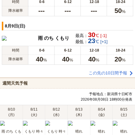
時間
0-6
6-12
12-18
18-24
---
---
---
50
降水確率
%
8月9日(日)
30
最高：
℃ [-1]
雨 のち くもり
23
最低：
℃ [+1]
時間
0-6
6-12
12-18
18-24
40
40
40
20
降水確率
%
%
%
%
この先の10日間予報
週間天気予報
予報地点：新潟県十日町市
2026年08月08日 18時00分発表
8/10
8/11
8/12
8/13
8/14
8/15
(月)
(火)
(水)
(木)
(金)
(土)
雨 のち くも
くもり 時々
くもり 時々
晴れ
晴れ
晴れ