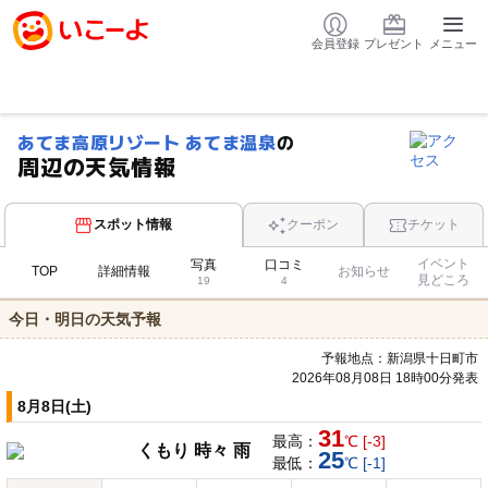
会員登録
プレゼント
メニュー
あてま高原リゾート あてま温泉
の
周辺の天気情報
スポット情報
クーポン
チケット
イベント
写真
口コミ
TOP
詳細情報
お知らせ
見どころ
19
4
今日・明日の天気予報
予報地点：新潟県十日町市
2026年08月08日 18時00分発表
8月8日(土)
31
最高：
℃ [-3]
くもり 時々 雨
25
最低：
℃ [-1]