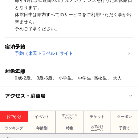
毎年4月に約1週間のホテルメンテナンスを行うため休館日
となります。
休館日中は館内すべてのサービスをご利用いただく事が出
来ません。
予めご了承ください。
宿泊予約
予約（楽天トラベル）サイト
対象年齢
0歳-2歳、 3歳-6歳、 小学生、 中学生･高校生、 大人
アクセス・駐車場
交通アクセス
オンライン
おでかけ
イベント
チケット
クーポン
イベント
●車
北陸道「新潟」I.Cより約1時間(長岡ジャンクションより関
おでかけ
ランキング
年齢別
特集
子育て
ニュース
越道利用)