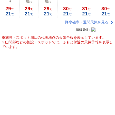
り
晴れ
晴れ
29
29
29
30
31
30
℃
℃
℃
℃
℃
℃
21
21
21
21
21
21
℃
℃
℃
℃
℃
℃
降水確率・週間天気を見る
情報提供：
※施設・スポット周辺の代表地点の天気予報を表示しています。
※山間部などの施設・スポットでは、ふもと付近の天気予報を表示し
ています。