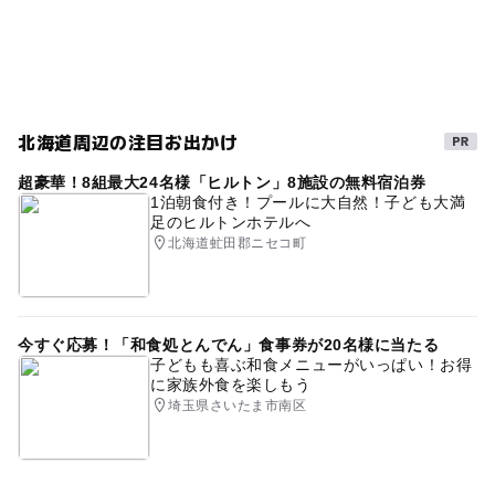
駐車場あり
gw2015
三連休
GW(ゴールデンウィーク)2027
ゴールデンウィーク2016
根室
秋のお出かけ2026
北海道周辺の注目お出かけ
鉄道
GW(ゴールデンウィーク)2015
雨でも遊べる
超豪華！8組最大24名様「ヒルトン」8施設の無料宿泊券
雨でも楽しめる
雨の日でもOK
1泊朝食付き！プールに大自然！子ども大満
足のヒルトンホテルへ
北海道虻田郡ニセコ町
今すぐ応募！「和食処とんでん」食事券が20名様に当たる
子どもも喜ぶ和食メニューがいっぱい！お得
に家族外食を楽しもう
埼玉県さいたま市南区