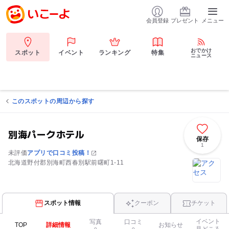
会員登録
プレゼント
メニュー
おでかけ
スポット
イベント
ランキング
特集
ニュース
このスポットの周辺から探す
別海パークホテル
保存
1
未評価
アプリで口コミ投稿！
北海道野付郡別海町西春別駅前曙町1-11
スポット情報
クーポン
チケット
イベント
写真
口コミ
TOP
詳細情報
お知らせ
見どころ