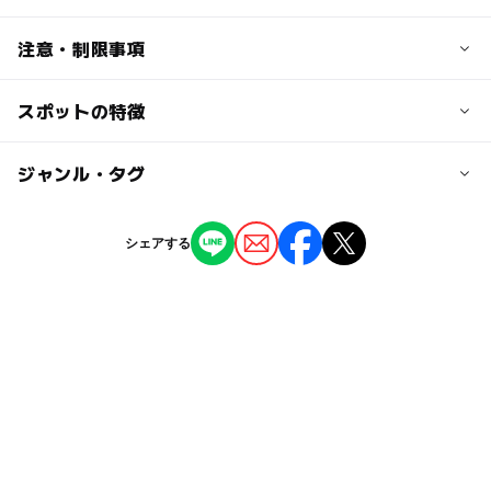
1泊素泊まり：5800円～（税込み）
交通アクセス
注意・制限事項
大人の料金
西春別駅前バスターミナルから徒歩で約2分
1泊素泊まり：5800円～（税込み）
スポットの特徴
施設及び設備
・会議室
・自動販売機
◯
ー
駐車場あり
ジャンル・タグ
駅から近い
駐車場料金
・コインランドリー
・洗濯機
無料
ー
ー
授乳室あり
託児所
ジャンル
・乾燥機
シェアする
ホテル・旅館
◯
◯
雨でもOK
ベビーカーOK
タグ
◯
◯
食事持込OK
レストラン
旅行
ホテル
名所
野付郡
駐車場無料
宿泊
◯
ー
売店
オムツ交換台
GW(ゴールデンウィーク)2016
GW
自然体験
GW2016
ベビーカーOK
午後から遊べる
室内
雨の日おでかけ
シルバーウィーク2026
北海道