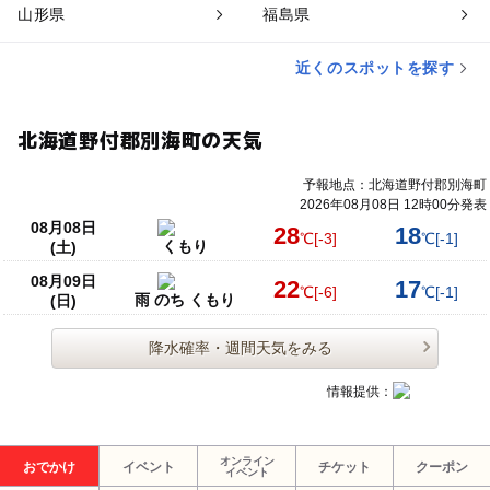
山形県
福島県
近くのスポットを探す
北海道野付郡別海町の天気
予報地点：北海道野付郡別海町
2026年08月08日 12時00分発表
08月08日
28
18
℃
[-3]
℃
[-1]
くもり
(土)
08月09日
22
17
℃
[-6]
℃
[-1]
雨 のち くもり
(日)
降水確率・週間天気をみる
情報提供：
オンライン
おでかけ
イベント
チケット
クーポン
イベント