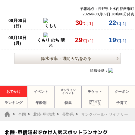
予報地点：長野県上水内郡飯綱町
2026年08月09日 18時00分発表
08月09日
30
22
℃
[-1]
℃
[-1]
くもり
(日)
08月10日
29
19
くもり のち 晴
℃
[+1]
℃
[-1]
(月)
れ
降水確率・週間天気をみる
情報提供：
オンライン
おでかけ
イベント
チケット
クーポン
イベント
おでかけ
ランキング
年齢別
特集
子育て
ニュース
全国
北陸･甲信越
長野県
サンクゼール・ワイナリー
北陸･甲信越おでかけ人気スポットランキング