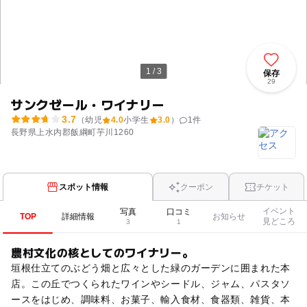
1 / 3
保存
29
サンクゼール・ワイナリー
3.7
（幼児
4.0
小学生
3.0
）
1
件
長野県上水内郡飯綱町芋川1260
スポット情報
クーポン
チケット
イベント
写真
口コミ
TOP
詳細情報
お知らせ
見どころ
3
1
農村文化の核としてのワイナリー。
垣根仕立てのぶどう畑と広々とした緑のガーデンに囲まれた本
店。この丘でつくられたワインやシードル、ジャム、パスタソ
ースをはじめ、調味料、お菓子、輸入食材、食器類、雑貨、本