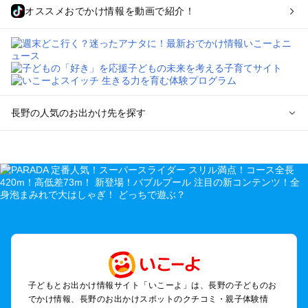
オススメおでかけ情報を動画で紹介！
長野の人気のお出かけ先を探す
長野のエリアからプール子ども連れのお出かけスポット
を探す
軽井沢・万座・嬬恋・北軽井沢のプールお出かけ
松本・上高地・諏訪・乗鞍・美ヶ原のプールお出かけ
長野・戸隠・小布施のプールお出かけ
上田・佐久・小諸・別所のプールお出かけ
伊那・駒ヶ根・飯田・昼神（伊那路）のプールお出かけ
蓼科・白樺湖・車山・女神湖・姫木平のプールお出かけ
安曇野・大町のプールお出かけ
子どもとお出かけ情報サイト「いこーよ」は、長野の子どものお
白馬・小谷のプールお出かけ
でかけ情報、長野のお出かけスポットのクチコミ・親子体験情
八ヶ岳・野辺山・富士見・原村・小海線沿線のプールお出かけ