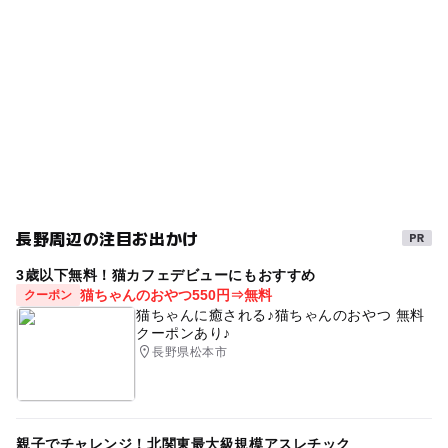
タグ
ー
ー
売店
オムツ交換台
日帰り
試飲
料金
ワークショップ
時間
春休み2027
GW(ゴールデンウィーク)2027
おみやげ
ワイン
夏休み2026
ワイナリー
冬休み2025-2026
長野周辺の注目お出かけ
3歳以下無料！猫カフェデビューにもおすすめ
猫ちゃんのおやつ550円⇒無料
クーポン
猫ちゃんに癒される♪猫ちゃんのおやつ 無料
クーポンあり♪
長野県松本市
親子でチャレンジ！北関東最大級規模アスレチック