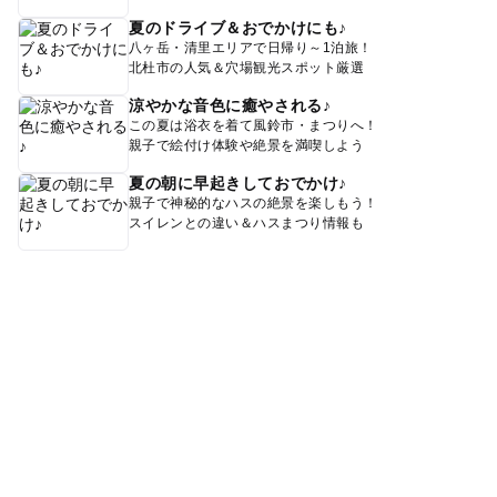
夏のドライブ＆おでかけにも♪
八ヶ岳・清里エリアで日帰り～1泊旅！
北杜市の人気＆穴場観光スポット厳選
涼やかな音色に癒やされる♪
この夏は浴衣を着て風鈴市・まつりへ！
親子で絵付け体験や絶景を満喫しよう
夏の朝に早起きしておでかけ♪
親子で神秘的なハスの絶景を楽しもう！
スイレンとの違い＆ハスまつり情報も