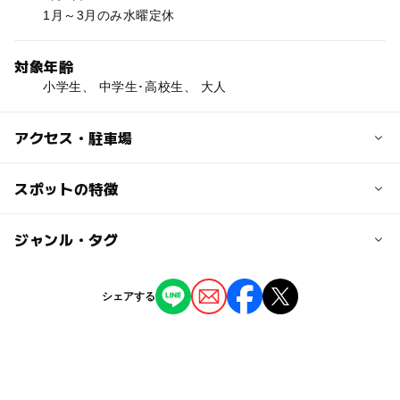
1月～3月のみ水曜定休
対象年齢
小学生、 中学生･高校生、 大人
アクセス・駐車場
近くの駅
スポットの特徴
牟礼駅
ー
ー
駐車場あり
ジャンル・タグ
駅から近い
古間駅
ー
ー
授乳室あり
託児所
ジャンル
シェアする
ショッピング
工場見学
社会見学
ー
ー
雨でもOK
ベビーカーOK
レストラン・カフェ
ー
ー
食事持込OK
レストラン