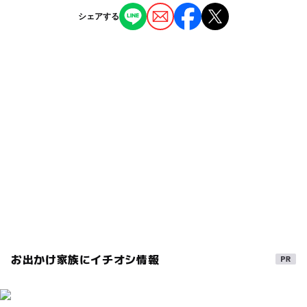
白馬大池駅
ー
ー
授乳室あり
託児所
ジャンル
シェアする
観光
ホテル・旅館
自然景観
ー
ー
雨でもOK
ベビーカーOK
白馬駅
タグ
ー
◯
食事持込OK
レストラン
駐車可能台数
冬休みに子供とお出かけ
冬に子供とおでかけ
100台
◯
ー
売店
オムツ交換台
もみじ狩り
ドライブスポット
紅葉がきれい
駐車場料金
もみじが綺麗
スキー
冬休みお出かけ
ドライブ
無料
紅葉が綺麗
に子供とお出かけ
子供が楽しめる
家族でお出かけ
新緑が見られる絶景露天風呂
散策
家族連れお花見
子供とドライブ
冬に家族とお出かけ
夏休み2026
冬に子どもとおでかけ
冬
お出かけ家族にイチオシ情報
スノーボード場
ドライブに子供とおでかけ
ドライブに家族とおでかけ
ドライブのおでかけ