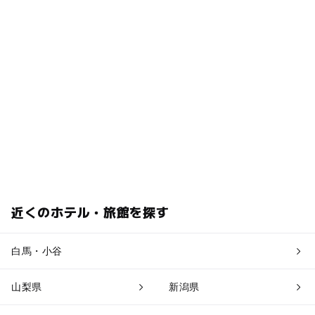
ドライブお出かけ
モミジ
紅葉がキレイ
に家族とお出かけ
冬におでかけ
冬休みに家族とおでかけ
小さな子供でも楽しめる
紅葉2026
ドライブがてらに
紅葉がすばらしい
冬に子どもとお出かけ
冬休みに子供とおでかけ
スノーボードレンタル
ドライブに子供とお出かけ
ゴンドラリフト
子供も大人も楽しめる
家族連れにも楽しめる
GW(ゴールデンウィーク)2027
近くのホテル・旅館を探す
お出かけ
子供も大人も
モミジ狩り
冬のおでかけ
白馬・小谷
ドライブコース
スノーボード
栂池高原
長野県
モミジがキレイ
に子どもとおでかけ
山梨県
新潟県
スキーレンタル2025-2026
遊歩道