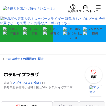
会員登録
プレゼント
メニュー
このスポットの周辺から探す
ホテルイブプラザ
保存
0
未評価
アプリで口コミ投稿！
長野県北安曇郡小谷村千国乙599 ホテル イヴプラザ