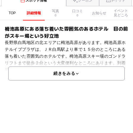
スポット情報
クーポン
チケット
イベント
写真
口コミ
TOP
詳細情報
お知らせ
見どころ
0
0
栂池高原にある落ち着いた雰囲気のあるホテル 目の前
がスキー場という好立地
長野県白馬地区の北エリアに栂池高原があります。栂池高原ホ
テルイブプラザは、ＪＲ白馬駅より車で１５分のところにある
落ち着いた雰囲気のホテルです。栂池高原スキー場のゴンドラ
リフトまで徒歩２分という大変便利なところにあります。到着
後からお帰りまで駐車場も無料です。また、栂の湯温泉には歩
続きをみる