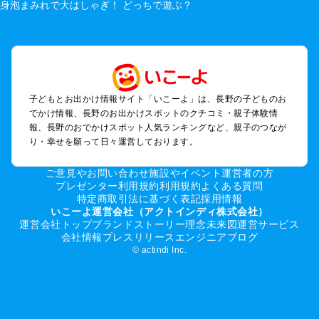
松本・上高地・諏訪・乗鞍・美ヶ原のプールお出かけ
長野・戸隠・小布施のプールお出かけ
上田・佐久・小諸・別所のプールお出かけ
伊那・駒ヶ根・飯田・昼神（伊那路）のプールお出かけ
蓼科・白樺湖・車山・女神湖・姫木平のプールお出かけ
安曇野・大町のプールお出かけ
子どもとお出かけ情報サイト「いこーよ」は、長野の子どものお
白馬・小谷のプールお出かけ
でかけ情報、長野のお出かけスポットのクチコミ・親子体験情
八ヶ岳・野辺山・富士見・原村・小海線沿線のプールお出かけ
報、長野のおでかけスポット人気ランキングなど、親子のつなが
木曽路・木曽周辺のプールお出かけ
り・幸せを願って日々運営しております。
野沢・志賀高原周辺のプールお出かけ
飯山・斑尾・信濃町・黒姫のプールお出かけ
ご意見やお問い合わせ
施設やイベント運営者の方
千曲・戸倉上山田のプールお出かけ
プレゼンター利用規約
利用規約
よくある質問
特定商取引法に基づく表記
採用情報
須坂・菅平高原・峰の原高原のプールお出かけ
いこーよ運営会社（アクトインディ株式会社）
運営会社トップ
ブランドストーリー
理念
未来図
運営サービス
長野の定番お出かけスポット
会社情報
プレスリリース
エンジニアブログ
© actindi Inc.
長野の遊園地
長野の動物園
長野のバーベキュー
長野の釣り
長野の牧場