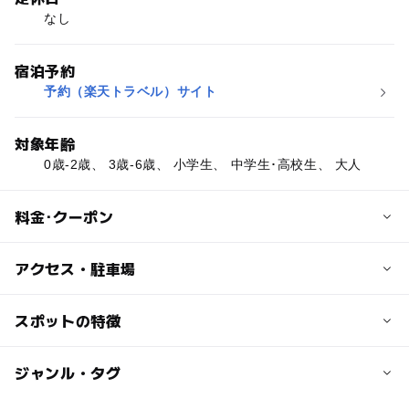
なし
宿泊予約
予約（楽天トラベル）サイト
対象年齢
0歳-2歳、 3歳-6歳、 小学生、 中学生･高校生、 大人
料金･クーポン
子供の料金
アクセス・駐車場
1泊2食付、1名様あたり4700円～
交通アクセス
スポットの特徴
大人の料金
JR白馬駅より車で15分
宿泊はプランによって料金が異なります。
◯
◯
駐車場あり
ジャンル・タグ
駅から近い
近くの駅