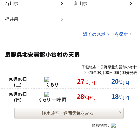
石川県
富山県
モミジがすばらしい
家族連れにお勧め
もみじが美しい
ドライブ休憩
栂池自然園
福井県
家族連れ
冬休みに子どもとお出かけ
午後から遊べる
近くのスポットを探す
冬お出かけ
子供連れ
春休み2027
もみじがすばらしい
憩いのスポット
モミジがきれい
長野県北安曇郡小谷村の天気
ドライブに家族とお出かけ
冬休みに家族とお出かけ
予報地点：長野県北安曇郡小谷村
お花見2027
もみじがキレイ
スキーができる
2026年08月08日 06時00分発表
08月08日
27
20
℃
[-7]
℃
[-1]
冬に子供とお出かけ
家族でおでかけ
家族旅行
くもり
(土)
08月09日
ドライブ休憩所
もみじがきれい
28
18
℃
[+1]
℃
[-2]
くもり 一時 雨
(日)
降水確率・週間天気をみる
情報提供：