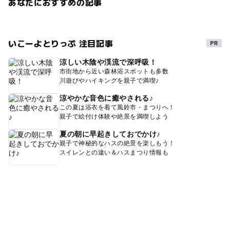
あなたにおすすめの記事
いこーよとりっぷ 注目記事
涼しい木陰や渓流で深呼吸！
市街地から近い森林浴スポットも多数
川遊びやハイキングを親子で満喫♪
涼やかな音色に癒やされる♪
この夏は浴衣を着て風鈴市・まつりへ！
親子で絵付け体験や絶景を満喫しよう
夏の朝に早起きしておでかけ♪
親子で神秘的なハスの絶景を楽しもう！
スイレンとの違い＆ハスまつり情報も