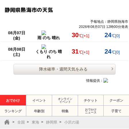
静岡県熱海市の天気
予報地点：静岡県熱海市
2026年08月07日 12時00分発表
08月07日
30
24
℃
[+1]
℃
[0]
雨 のち 晴れ
(金)
08月08日
31
24
くもり のち 晴
℃
[+1]
℃
[0]
(土)
れ
降水確率・週間天気をみる
情報提供：
オンライン
おでかけ
イベント
チケット
クーポン
イベント
おでかけ
ランキング
年齢別
特集
子育て
ニュース
全国
東海
静岡県
小沢の湯