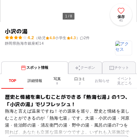
1 / 8
保存
41
小沢の湯
4.2
（幼児
4.0
小学生
4.3
）
2
件
静岡県熱海市銀座町14
スポット情報
クーポン
チケット
イベント
写真
口コミ
TOP
詳細情報
お知らせ
見どころ
8
2
歴史と情緒を楽しむことができる「熱海七湯」の1つ、
「小沢の湯」でリフレッシュ！
熱海と言えば温泉ですね！その源泉を巡り、歴史と情緒を楽し
むことができるのが「熱海七湯」です。大湯 · 小沢の湯 · 河原
湯 · 佐治郎の湯 · 清左衛門の湯 · 野中の湯 · 風呂の湯の7つを
回れば、あなたも立派な温泉ツウですよ。いずれも入浴施設で