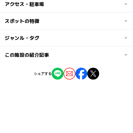
子供の料金
アクセス・駐車場
無料
交通アクセス
スポットの特徴
大人の料金
JR東海道新幹線熱海駅から徒歩13分
無料
ー
ー
駐車場あり
ジャンル・タグ
駅から近い
近くの駅
来宮駅
ー
ー
授乳室あり
託児所
ジャンル
この施設の紹介記事
その他
ー
ー
雨でもOK
ベビーカーOK
熱海駅
【熱海】子連れにおすすめの人気スポット13
シェアする
選 熱海城＆ロープウェイ＆無料足湯も！
タグ
ー
ー
食事持込OK
レストラン
2024年8月16日
駐車場詳細
冬休み2025-2026
スパ・温泉
旅行
雨でも遊べる
なし
ー
ー
売店
オムツ交換台
熱海温泉
午後から遊べる
冬のお出かけ
寒い日でもOK
雨の日でもOK
室内
銀座
秋のお出かけ2026
雨のお出かけ
雨でもOK