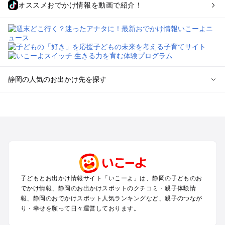
オススメおでかけ情報を動画で紹介！
静岡の人気のお出かけ先を探す
静岡のエリアからプール子ども連れのお出かけスポット
を探す
浜松・浜名湖・天竜のプールお出かけ
伊東・下田・伊豆白浜・東伊豆のプールお出かけ
富士山・富士宮・富士・御殿場のプールお出かけ
小田原・熱海・湯河原・真鶴のプールお出かけ
中伊豆・西伊豆・南伊豆のプールお出かけ
子どもとお出かけ情報サイト「いこーよ」は、静岡の子どものお
静岡・清水のプールお出かけ
でかけ情報、静岡のお出かけスポットのクチコミ・親子体験情
三島・沼津のプールお出かけ
報、静岡のおでかけスポット人気ランキングなど、親子のつなが
掛川・磐田・袋井のプールお出かけ
り・幸せを願って日々運営しております。
焼津・御前崎のプールお出かけ