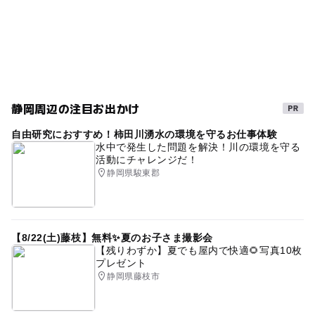
子供と温泉
熱海
GW(ゴールデンウィーク)2027
モヤモヤさまぁ～ず2
無料施設
寒い日
シルバーウィーク2026
雨でも楽しめる
三連休
寒くても楽しめる
雨の日おでかけ
源泉かけ流し
梅雨
GW
家族で温泉
静岡周辺の注目お出かけ
自由研究におすすめ！柿田川湧水の環境を守るお仕事体験
水中で発生した問題を解決！川の環境を守る
活動にチャレンジだ！
静岡県駿東郡
【8/22(土)藤枝】無料✨夏のお子さま撮影会
【残りわずか】夏でも屋内で快適🌻写真10枚
プレゼント
静岡県藤枝市