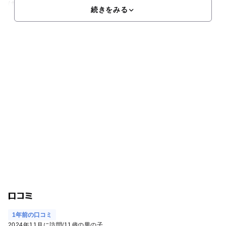
はないため、出ている蒸気を見学す
続きをみる
口コミ
1年前の口コミ
2024年11月に訪問
/
11歳の男の子