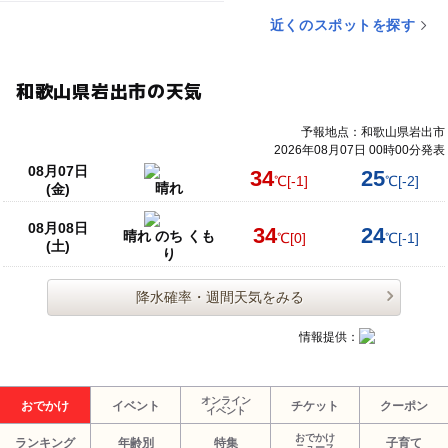
近くのスポットを探す
和歌山県岩出市の天気
予報地点：和歌山県岩出市
2026年08月07日 00時00分発表
08月07日
34
25
℃
[-1]
℃
[-2]
晴れ
(金)
08月08日
34
24
晴れ のち くも
℃
[0]
℃
[-1]
(土)
り
降水確率・週間天気をみる
情報提供：
オンライン
おでかけ
イベント
チケット
クーポン
イベント
おでかけ
ランキング
年齢別
特集
子育て
ニュース