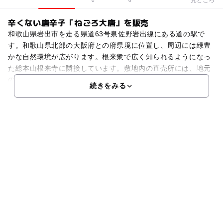
0
0
辛くない唐辛子「ねごろ大唐」を販売
和歌山県岩出市を走る県道63号泉佐野岩出線にある道の駅で
す。和歌山県北部の大阪府との府県境に位置し、周辺には緑豊
かな自然環境が広がります。根来衆で広く知られるようになっ
た総本山根来寺に隣接しています。敷地内の直売所には、地元
の特産のねごろ大唐が並びます。長さ10～15cm、重さ2
続きをみる