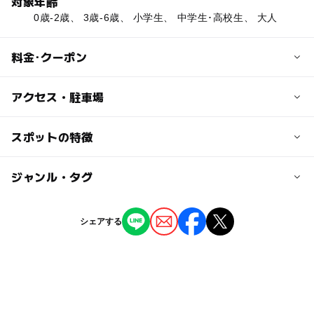
対象年齢
0歳-2歳、 3歳-6歳、 小学生、 中学生･高校生、 大人
料金･クーポン
子供の料金
アクセス・駐車場
無料
交通アクセス
スポットの特徴
大人の料金
【電車の場合】
無料
JR和歌山線「岩出」駅より車で15分
◯
ー
駐車場あり
ジャンル・タグ
駅から近い
JR阪和線「和泉砂川」駅より車で15分
【お車の場合】
◯
ー
授乳室あり
託児所
ジャンル
阪和自動車道「泉南」ICより県道泉佐野岩出線を岩出方面
シェアする
へ15分
道の駅
◯
◯
雨でもOK
ベビーカーOK
近くの駅
タグ
◯
◯
食事持込OK
レストラン
岩出駅
トイレ休憩
道路情報発信センター
雨でも楽しめる