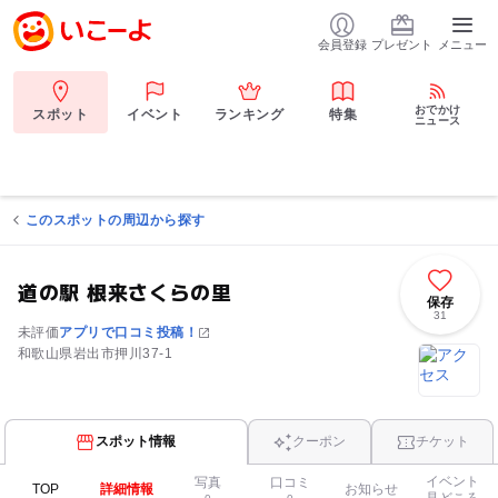
会員登録
プレゼント
メニュー
おでかけ
スポット
イベント
ランキング
特集
ニュース
このスポットの周辺から探す
道の駅 根来さくらの里
保存
31
未評価
アプリで口コミ投稿！
和歌山県岩出市押川37-1
スポット情報
クーポン
チケット
イベント
写真
口コミ
TOP
詳細情報
お知らせ
見どころ