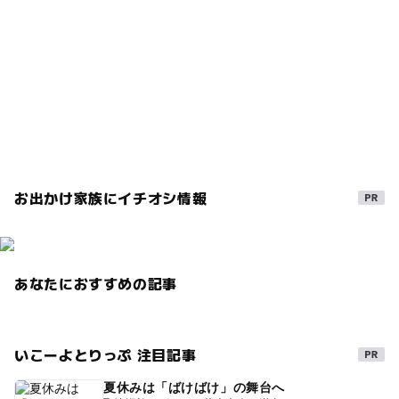
◯
◯
売店
オムツ交換台
駐車場料金
駐車場あり
特産品販売所
春休み2027
無料
雨の日おでかけ
産直
夏休み2026
室内
特産販売所がある道の駅
野菜直売所
ドライブ
駐車場詳細
普通車：43台（身障者用：2台）、大型車：4台
農村レストラン
交流館
直売所
ベビーベット
障害者用トイレがある道の駅
農産物直売所
とれたて野菜
GW(ゴールデンウィーク)2027
お出かけ家族にイチオシ情報
雨の日でもOK
障害者専用駐車がある道の駅
地域交流
農家レストラン
シルバーウィーク2026
情報配信
観光案内
雨でも遊べる
あなたにおすすめの記事
秋のお出かけ2026
冬休み2025-2026
特産物加工場
地元野菜
いこーよとりっぷ 注目記事
夏休みは「ばけばけ」の舞台へ