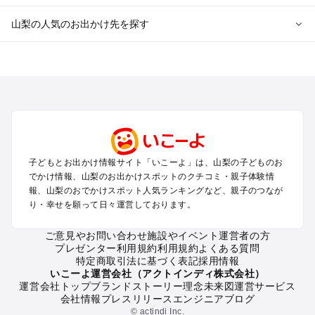
山梨の人気のお出かけ先を探す
山梨のエリアからプール子ども連れのお出かけスポット
を探す
町田・相模原・愛川・上野原のプールお出かけ
富士五湖周辺・富士吉田のプールお出かけ
八ヶ岳・清里・小淵沢・甲斐大泉のプールお出かけ
甲府・昇仙峡・湯村のプールお出かけ
石和・勝沼・塩山のプールお出かけ
子どもとお出かけ情報サイト「いこーよ」は、山梨の子どものお
大月・都留・道志渓谷のプールお出かけ
でかけ情報、山梨のお出かけスポットのクチコミ・親子体験情
山中湖・忍野のプールお出かけ
報、山梨のおでかけスポット人気ランキングなど、親子のつなが
南アルプスのプールお出かけ
り・幸せを願って日々運営しております。
身延・下部・早川のプールお出かけ
ご意見やお問い合わせ
施設やイベント運営者の方
プレゼンター利用規約
利用規約
よくある質問
山梨の定番お出かけスポット
特定商取引法に基づく表記
採用情報
山梨の遊園地
いこーよ運営会社（アクトインディ株式会社）
運営会社トップ
ブランドストーリー
理念
未来図
運営サービス
山梨の動物園
会社情報
プレスリリース
エンジニアブログ
山梨のバーベキュー
© actindi Inc.