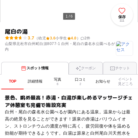
1 / 6
保存
111
尾白の湯
3.7
（幼児
3.0
小学生
4.0
）
2
件
山梨県北杜市白州町白須8077-1 白州・尾白の森名水公園べるが
内
スポット情報
クーポン
チケット
イベント
写真
口コミ
TOP
詳細情報
お知らせ
見どころ
6
2
景色、眺め最高！赤湯・白湯が楽しめるマッサージチェ
ア休憩室も完備で施設充実
白州・尾白の森名水公園べるが園内にある温泉。温泉からは最
高の絶景を見ることができます！源泉の赤湯はバリウムイオ
ン、ストロンチウムの濃度が特に高く、疲労回復や体を温める
効能が期待できるようです。白湯は源泉と白州尾白川天然水を