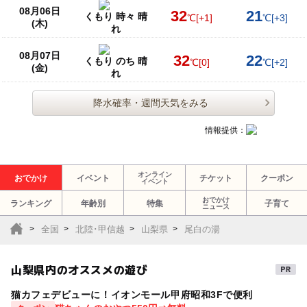
08月06日
32
21
くもり 時々 晴
℃
[+1]
℃
[+3]
(木)
れ
08月07日
32
22
くもり のち 晴
℃
[0]
℃
[+2]
(金)
れ
降水確率・週間天気をみる
情報提供：
オンライン
おでかけ
イベント
チケット
クーポン
イベント
おでかけ
ランキング
年齢別
特集
子育て
ニュース
全国
北陸･甲信越
山梨県
尾白の湯
山梨県内のオススメの遊び
猫カフェデビューに！イオンモール甲府昭和3Fで便利