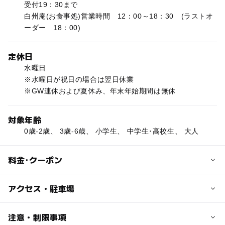
受付19：30まで
白州庵(お食事処)営業時間 12：00～18：30 (ラストオ
ーダー 18：00)
定休日
水曜日
※水曜日が祝日の場合は翌日休業
※GW連休および夏休み、年末年始期間は無休
対象年齢
0歳-2歳、 3歳-6歳、 小学生、 中学生･高校生、 大人
料金･クーポン
子供の料金
アクセス・駐車場
北杜市内のお客様 210円(小学生)
北杜市外のお客様 420円(小学生)
交通アクセス
注意・制限事項
べるか尾白の森キャンプ場利用者320円