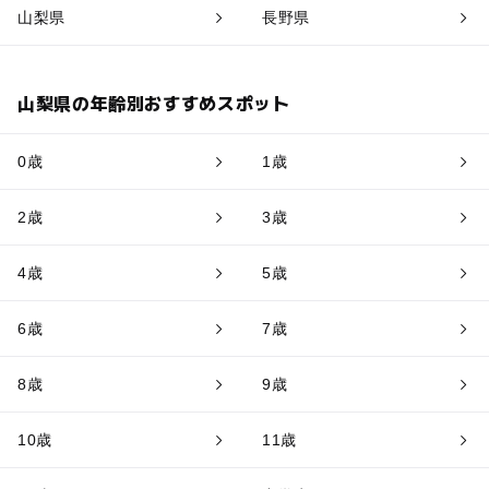
山梨県
長野県
山梨県の年齢別おすすめスポット
0歳
1歳
2歳
3歳
4歳
5歳
6歳
7歳
8歳
9歳
10歳
11歳