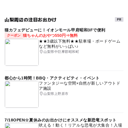
温泉がある宿泊施設
雨の日おでかけ
春休み2027
雨でもOK
雨の日でもOK
雨のお出かけ
銭湯
山梨周辺の注目お出かけ
ミストサウナ
雨でも楽しめる
冬のお出かけ
猫カフェデビューに！イオンモール甲府昭和3Fで便利
休憩所
寒い日
梅雨
貸切露天風呂
スパ・温泉
猫ちゃんのおやつ550円⇒無料
クーポン
★★3歳以下無料★★駐車場・ボードゲーム
ジェット風呂
冬休み2025-2026
貸切風呂
など無料がいっぱい♪
山梨県中巨摩郡昭和町
日本最大級
旅行
午後から遊べる
中央自動車道
都心から1時間！BBQ・アクティビティ・イベント
ファンタジーな空間×自然が新しいアウトド
ア施設
山梨県上野原市
7/18OPEN☆夏休みのお出かけにオススメな新恐竜スポット
吠える！動く！リアルな恐竜が大集合！入場