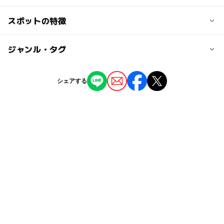
【車の場合】
中央自動車道須玉I.C.または小淵沢I.C.より約２０分
スポットの特徴
GW・夏休み期間中は入園料を頂戴しております。
小学生以下無料
【電車の場合】
■ＪＲ中央本線小淵沢駅下車 タクシーで約１５分
入園料：小学生以上 200円/人 (未就学児は入園無料)
※北杜市内のお客様は尾白の湯ポイントカード、もしくは
◯
ー
駐車場あり
ジャンル・タグ
駅から近い
■ＪＲ中央線韮崎駅下車 バスで約１時間+徒歩３０分
市内の照明ができるものをお持ちください。
べるが公園入口にて受付しております。
ー
ー
授乳室あり
託児所
ジャンル
駐車場料金
ご理解とご協力をお願い申し上げます。
シェアする
大人の料金
無料
温泉・銭湯
北杜市内のお客様 410円(中学生以上)
◯
ー
雨でもOK
ベビーカーOK
北杜市外のお客様 830円(中学生以上)
べるか尾白の森キャンプ場利用者630円
タグ
◯
◯
食事持込OK
レストラン
寒い日でもOK
外遊び
露天風呂
夜まで遊べる
※北杜市内のお客様は尾白の湯ポイントカード、もしくは
◯
ー
売店
オムツ交換台
市内の照明ができるものをお持ちください。
サウナあり
GW(ゴールデンウィーク)2027
雨でも遊べる
天然温泉
サウナ
子供と温泉
清里・大泉・須玉
自然体験
駐車場あり
駐車場無料
家族で温泉
ゴールデンウィーク