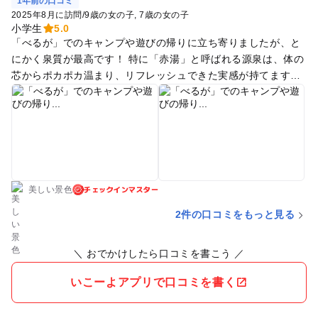
1年前の口コミ
2025年8月に訪問
/
9歳の女の子
7歳の女の子
小学生
5.0
「べるが」でのキャンプや遊びの帰りに立ち寄りましたが、と
にかく泉質が最高です！ 特に「赤湯」と呼ばれる源泉は、体の
芯からポカポカ温まり、リフレッシュできた実感が持てます。
露天風呂からは南アルプスの大自然が望めて、開放感も抜群。
館内は清掃が行き届いていて、清潔感があるのが嬉しいポイン
ト。本格的なサウナもあり、しっかり整うことができました。
お風呂上がりには食事処で美味しい定食をいただきました。
チェックインマスター
美しい景色
2件の口コミをもっと見る
＼ おでかけしたら口コミを書こう ／
いこーよアプリで口コミを書く