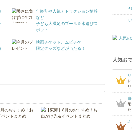
6
情
年齢別や人気アトラクション情報
など
8
ェ
子ども大満足のプール＆水遊びス
ポット
映画チケット、ムビチケ
遊
限定グッズなどが当たる！
人気おで
！
リ
レ
1
リ
白
昭
2
た
ふ
「
3