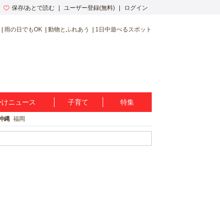
保存/あとで読む
ユーザー登録(無料)
ログイン
雨の日でもOK
動物とふれあう
1日中遊べるスポット
かけニュース
子育て
特集
沖縄
福岡