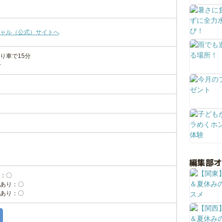
ャル（公式）サイトへ
り車で15分
分
編集部
：〇
あり：〇
あり：〇