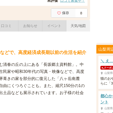
未評価
口コミ募集中！
保存
8
口コミ
お知らせ
イベント
天気/地図
山梨周
像などで、高度経済成長期以前の生活を紹介
＼ え
む清春の丘の上にある「長坂郷土資料館」。中
クーポ
古民家や昭和30年代の写真・映像などで、高度
山梨県
。茅葺きの家を部分的に復元した「八ヶ岳南麓
猫のお
らに「
由にくつろぐことも。また、縮尺150分の1の
出土品なども展示されています。お子様の社会
都心か
ント
山梨県