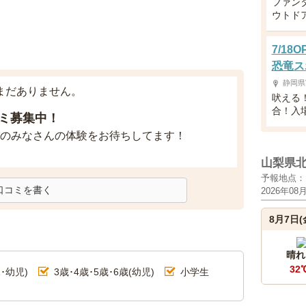
ファン
ウトド
7/1
恐竜ス
静岡県
まだありません。
吠える
合！入
ミ募集中！
のみなさんの体験をお待ちしてます！
山梨県
予報地点：
口コミを書く
2026年08
8月7日(
晴れ
32
･幼児)
3歳･4歳･5歳･6歳(幼児)
小学生