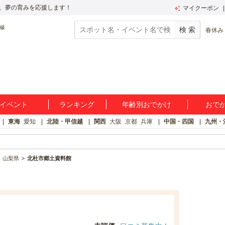
、夢の育みを応援します！
マイクーポン
春休み
イベント
ランキング
年齢別おでかけ
おで
東海
愛知
北陸・甲信越
関西
大阪
京都
兵庫
中国・四国
九州・
山梨県
北杜市郷土資料館