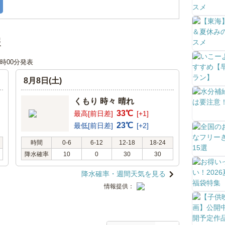
報
18時00分発表
8月8日(土)
くもり 時々 晴れ
33℃
最高[前日差]
[+1]
23℃
最低[前日差]
[+2]
時間
0-6
6-12
12-18
18-24
降水確率
10
0
30
30
降水確率・週間天気を見る
情報提供：