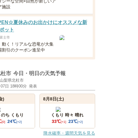
タジーな空間×自然が新しいア
ア施設
8OPEN☆夏休みのお出かけにオススメな新
ポット
富士市
！動く！リアルな恐竜が大集
場割引のクーポン進呈中
北杜市
今日・明日の天気予報
山梨県北杜市
月07日 18時00分
発表
金)
8月8日(土)
 のち くもり
くもり 時々 晴れ
℃
24℃
33℃
23℃
[0]
[+2]
[+1]
[+2]
降水確率・週間天気を見る