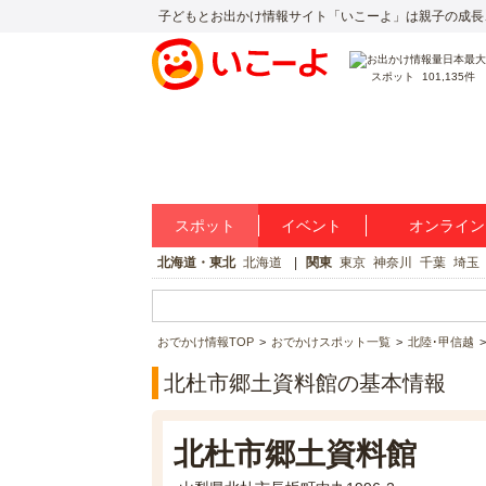
子どもとお出かけ情報サイト「いこーよ」は親子の成長
スポット
101,135件
スポット
イベント
オンライン
北海道・東北
北海道
関東
東京
神奈川
千葉
埼玉
おでかけ情報TOP
おでかけスポット一覧
北陸･甲信越
北杜市郷土資料館の基本情報
北杜市郷土資料館