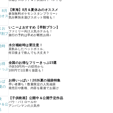
【東海】8月＆夏休みのオススメ
参加無料ポケモンスタンプラリー♪
気分爽快水遊びスポット情報も！
いこーよおすすめ【早割プラン】
ファミリー向け人気ホテルも！
旅行の予約は早めが断然お得♪
水分補給時は要注意！
直飲みしたペットボトル、
何日後まで飲んでも大丈夫？
全国のお得なフリーきっぷ15選
子供50円均一の切符から
100円で1日乗り放題も！
お得いっぱい！2026夏の福袋特集
早い者勝ち！数量限定の人気福袋
発売日や価格、内容を最速でお届け
【子供映画】公開中＆公開予定作品
パウ・パトロールや
アンパンマンの人気作