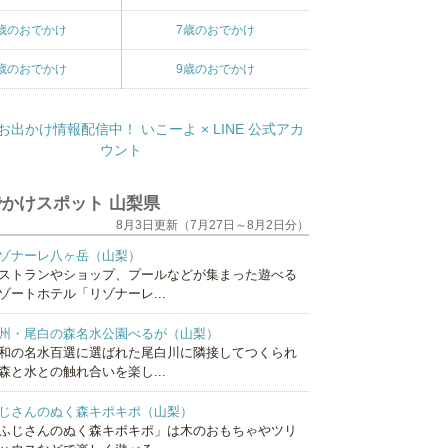
歳のおでかけ
7歳のおでかけ
歳のおでかけ
9歳のおでかけ
かけスポット 山梨県
8月3日更新（7月27日～8月2日分）
ゾナーレ八ヶ岳（山梨）
ストランやショップ、プールなどが集まった遊べる
ゾートホテル「リゾナーレ...
州・尾白の森名水公園べるが（山梨）
和の名水百選に選ばれた尾白川に隣接してつくられ
森と水との触れ合いを楽し...
じさんのぬく森キポキポ（山梨）
ふじさんのぬく森キポキポ」は木のおもちゃやツリ