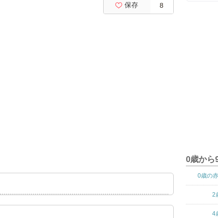
保存
8
0歳から
0歳の
2
4