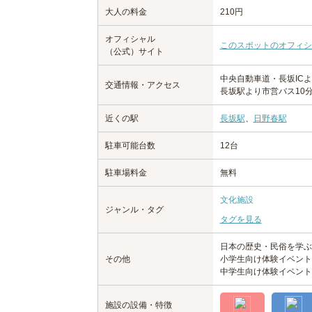
大人の料金
210円
オフィシャル
このスポットのオフィシ
（公式）サイト
中央自動車道・長坂ICよ
交通情報・アクセス
長坂駅より市営バス10
近くの駅
長坂駅
、
日野春駅
駐車可能台数
12台
駐車場料金
無料
文化施設
ジャンル・タグ
タグを見る
日本の歴史・民俗を学ぶ
その他
小学生向け体験イベント
中学生向け体験イベント
施設の設備・特徴