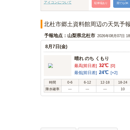
アイコンについて
駐車場あり
雨でもOK
北杜市郷土資料館周辺の天気予
予報地点：山梨県北杜市
2026年08月07日 
8月7日(金)
晴れ のち くもり
32℃
最高[前日差]
[0]
24℃
最低[前日差]
[+2]
時間
0-6
6-12
12-18
18-24
降水確率
---
---
---
10