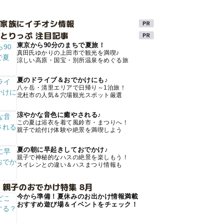
け家族にイチオシ情報
とりっぷ 注目記事
東京から90分のまちで夏旅！
真田氏ゆかりの上田市で観光を満喫♪
涼しい高原・国宝・別所温泉をめぐる旅
夏のドライブ＆おでかけにも♪
八ヶ岳・清里エリアで日帰り～1泊旅！
北杜市の人気＆穴場観光スポット厳選
涼やかな音色に癒やされる♪
この夏は浴衣を着て風鈴市・まつりへ！
親子で絵付け体験や絶景を満喫しよう
夏の朝に早起きしておでかけ♪
親子で神秘的なハスの絶景を楽しもう！
スイレンとの違い＆ハスまつり情報も
 親子のおでかけ特集 8月
今から準備！夏休みのお出かけ情報満載
おすすめ遊び場＆イベントをチェック！