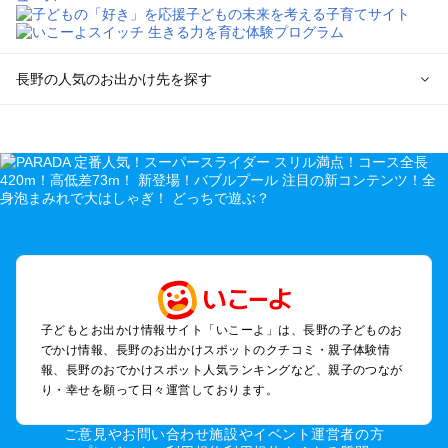
長野の人気のお出かけ先を探す
長野のエリアからプール子ども連れのお出かけスポット
を探す
軽井沢・万座・嬬恋・北軽井沢のプールお出かけ
松本・上高地・諏訪・乗鞍・美ヶ原のプールお出かけ
長野・戸隠・小布施のプールお出かけ
上田・佐久・小諸・別所のプールお出かけ
伊那・駒ヶ根・飯田・昼神（伊那路）のプールお出かけ
蓼科・白樺湖・車山・女神湖・姫木平のプールお出かけ
安曇野・大町のプールお出かけ
子どもとお出かけ情報サイト「いこーよ」は、長野の子どものお
白馬・小谷のプールお出かけ
でかけ情報、長野のお出かけスポットのクチコミ・親子体験情
八ヶ岳・野辺山・富士見・原村・小海線沿線のプールお出かけ
報、長野のおでかけスポット人気ランキングなど、親子のつなが
木曽路・木曽周辺のプールお出かけ
り・幸せを願って日々運営しております。
野沢・志賀高原周辺のプールお出かけ
飯山・斑尾・信濃町・黒姫のプールお出かけ
ご意見やお問い合わせ
施設やイベント運営者の方