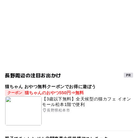
GW
午後から遊べる
秋のお出かけ2026
ー
ー
売店
オムツ交換台
GW(ゴールデンウィーク)2027
夏休み2015
室内
GW(ゴールデンウィーク)2016
駐車場あり
雨のお出かけ
雨でも楽しめる
GW2016
雨の日でもOK
学習施設
雨でも遊べる
日本の歴史・民俗を学ぶ
三連休
夏休み自由研究
2014年夏休み特集
文化財
夏休み2014
長野周辺の注目お出かけ
夏休み2026
ゴールデンウィーク2016
猫ちゃん おやつ無料クーポンでお得に遊ぼう
科学館・博物館
シルバーウィーク2026
猫ちゃんのおやつ550円⇒無料
クーポン
【3歳以下無料】全天候型の猫カフェ イオン
雨の日おでかけ
夏休み・自由研究2026
モール松本1階で便利
長野県松本市
GW(ゴールデンウィーク)2015
遊びと学び
gw2015
ミュージアム
夏休み2016
寒くても楽しめる