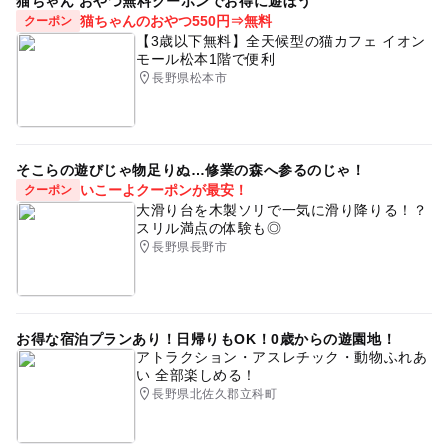
猫ちゃん おやつ無料クーポンでお得に遊ぼう
猫ちゃんのおやつ550円⇒無料
クーポン
【3歳以下無料】全天候型の猫カフェ イオン
モール松本1階で便利
長野県松本市
そこらの遊びじゃ物足りぬ…修業の森へ参るのじゃ！
いこーよクーポンが最安！
クーポン
大滑り台を木製ソリで一気に滑り降りる！？
スリル満点の体験も◎
長野県長野市
お得な宿泊プランあり！日帰りもOK！0歳からの遊園地！
アトラクション・アスレチック・動物ふれあ
い 全部楽しめる！
長野県北佐久郡立科町