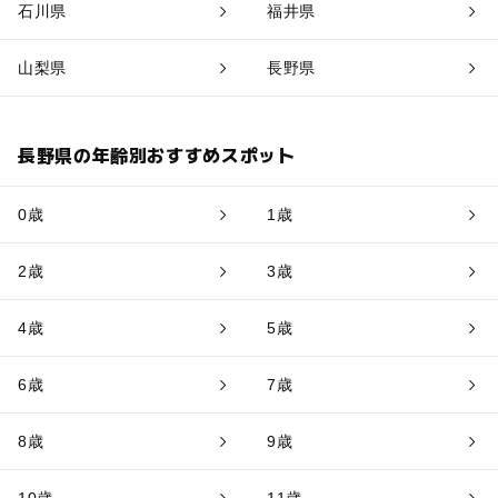
石川県
福井県
山梨県
長野県
長野県の年齢別おすすめスポット
0歳
1歳
2歳
3歳
4歳
5歳
6歳
7歳
8歳
9歳
10歳
11歳