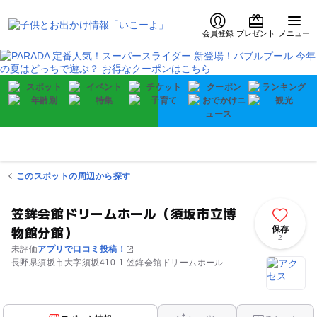
会員登録
プレゼント
メニュー
このスポットの周辺から探す
笠鉾会館ドリームホール（須坂市立博
物館分館）
保存
2
未評価
アプリで口コミ投稿！
長野県須坂市大字須坂410-1 笠鉾会館ドリームホール