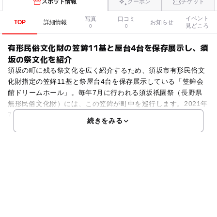
スポット情報
クーポン
チケット
イベント
写真
口コミ
TOP
詳細情報
お知らせ
見どころ
0
0
有形民俗文化財の笠鉾11基と屋台4台を保存展示し、須
坂の祭文化を紹介
須坂の町に残る祭文化を広く紹介するため、須坂市有形民俗文
化財指定の笠鉾11基と祭屋台4台を保存展示している「笠鉾会
館ドリームホール」。毎年7月に行われる須坂祇園祭（長野県
無形民俗文化財）には、この笠鉾が町中を巡行します。2021年
7月、須坂市立博物館の分館としてリニューアルしまし
続きをみる