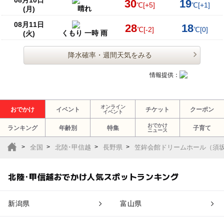
30
19
℃
[+5]
℃
[+1]
晴れ
(月)
08月11日
28
18
℃
[-2]
℃
[0]
くもり 一時 雨
(火)
降水確率・週間天気をみる
情報提供：
オンライン
おでかけ
イベント
チケット
クーポン
イベント
おでかけ
ランキング
年齢別
特集
子育て
ニュース
全国
北陸･甲信越
長野県
笠鉾会館ドリームホール（須
北陸･甲信越おでかけ人気スポットランキング
新潟県
富山県