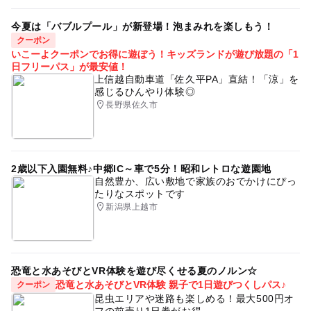
今夏は「バブルプール」が新登場！泡まみれを楽しもう！
クーポン
いこーよクーポンでお得に遊ぼう！キッズランドが遊び放題の「1
日フリーパス」が最安値！
上信越自動車道「佐久平PA」直結！「涼」を
感じるひんやり体験◎
長野県佐久市
2歳以下入園無料♪中郷IC～車で5分！昭和レトロな遊園地
自然豊か、広い敷地で家族のおでかけにぴっ
たりなスポットです
新潟県上越市
恐竜と水あそびとVR体験を遊び尽くせる夏のノルン☆
恐竜と水あそびとVR体験 親子で1日遊びつくしパス♪
クーポン
昆虫エリアや迷路も楽しめる！最大500円オ