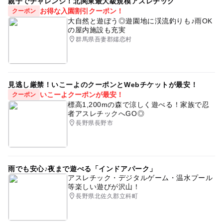
親子でチャレンジ！北関東最大級規模アスレチック
お得な入園割引クーポン！
クーポン
大自然と遊ぼう◎遊園地に渓流釣りも♪雨OK
の屋内施設も充実
群馬県吾妻郡嬬恋村
見逃し厳禁！いこーよのクーポンとWebチケットが最安！
いこーよクーポンが最安！
クーポン
標高1,200mの森で涼しく遊べる！家族で忍
者アスレチックへGO◎
長野県長野市
雨でも安心♪夜まで遊べる「インドアパーク」
アスレチック・デジタルゲーム・温水プール
等楽しい遊びが沢山！
長野県北佐久郡立科町