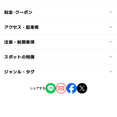
料金･クーポン
子供の料金
アクセス・駐車場
高校生以下または18歳未満の方：無料
交通アクセス
注意・制限事項
大人の料金
須坂長野東インターより5km約11分
■常設展：200円（特別展開催はその都度定める料金）
スポットの特徴
日本の歴史・民俗を学ぶ：〇
■常設展共通観覧料：200円（特別展開催はその都度定める
近くの駅
料金）
須坂駅
◯
ー
駐車場あり
ジャンル・タグ
駅から近い
※共通観覧料…須坂市立博物館との共通観覧料
※須坂市内在住の70歳以上の方：無料
日野駅
ー
ー
授乳室あり
託児所
ジャンル
シェアする
文化施設
◯
ー
雨でもOK
ベビーカーOK
北須坂駅
タグ
ー
ー
食事持込OK
レストラン