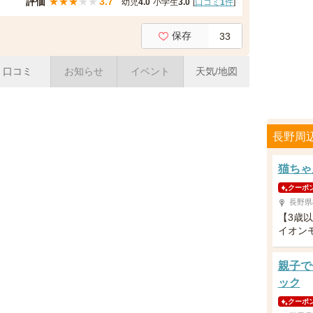
評価
★
★
★
★
★
3.7
幼児
4.0
小学生
3.0
[
口コミ
1
件
]
保存
33
口コミ
お知らせ
イベント
天気/地図
長野周
猫ちゃ
クーポ
長野県
【3歳
イオン
親子で
ック
クーポ