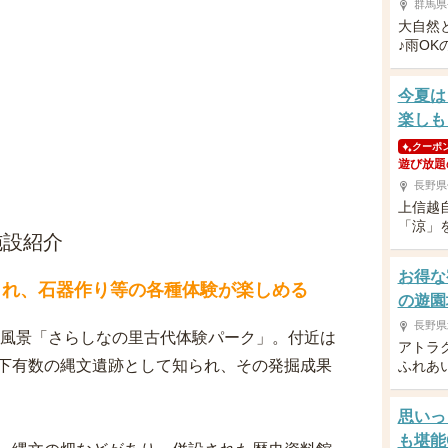
群馬県
大自然
♪雨O
今夏は
楽しも
クーポ
遊び放題
長野県
上信越
「涼」
施設紹介
お得な
され、石器作り等の各種体験が楽しめる
の遊園
長野県
原風景「さらしなの里古代体験パーク」。付近は
アトラ
下有数の縄文遺跡として知られ、その発掘成果
ふれあ
思いっ
も堪能