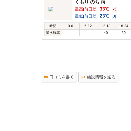
くもり のち 雨
33℃
最高[前日差]
[-3]
23℃
最低[前日差]
[0]
時間
0-6
6-12
12-18
18-24
降水確率
---
---
40
50
口コミを書く
施設情報を送る