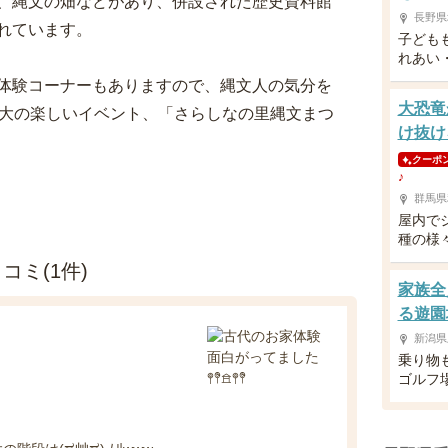
、縄文の畑などがあり、併設された歴史資料館
長野県
れています。
子ども
れあい
体験コーナーもありますので、縄文人の気分を
大恐竜
最大の楽しいイベント、「さらしなの里縄文まつ
け抜け
クーポ
♪
群馬県
屋内で
種の様
ミ(1件)
家族全
る遊園
新潟県
乗り物
ゴルフ