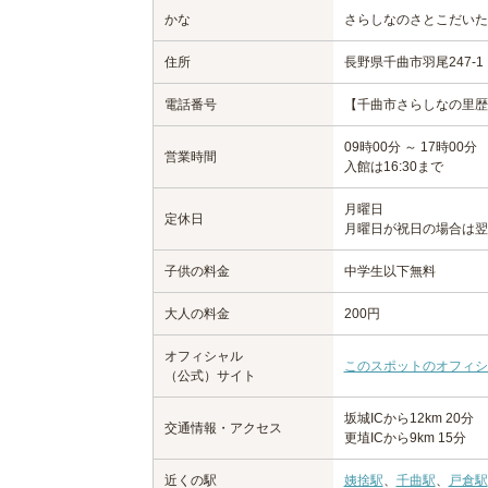
かな
さらしなのさとこだいた
住所
長野県千曲市羽尾247-1
電話番号
【千曲市さらしなの里歴史資料
09時00分 ～ 17時00分
営業時間
入館は16:30まで
月曜日
定休日
月曜日が祝日の場合は翌
子供の料金
中学生以下無料
大人の料金
200円
オフィシャル
このスポットのオフィシ
（公式）サイト
坂城ICから12km 20分
交通情報・アクセス
更埴ICから9km 15分
近くの駅
姨捨駅
、
千曲駅
、
戸倉駅