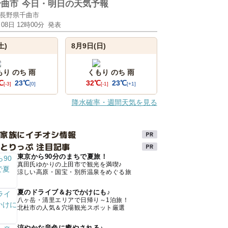
千曲市
今日・明日の天気予報
長野県千曲市
月08日 12時00分
発表
土)
8月9日(日)
もり のち 雨
くもり のち 雨
℃
23℃
32℃
23℃
[-3]
[0]
[-1]
[+1]
降水確率・週間天気を見る
け家族にイチオシ情報
とりっぷ 注目記事
東京から90分のまちで夏旅！
真田氏ゆかりの上田市で観光を満喫♪
涼しい高原・国宝・別所温泉をめぐる旅
夏のドライブ＆おでかけにも♪
八ヶ岳・清里エリアで日帰り～1泊旅！
北杜市の人気＆穴場観光スポット厳選
涼やかな音色に癒やされる♪