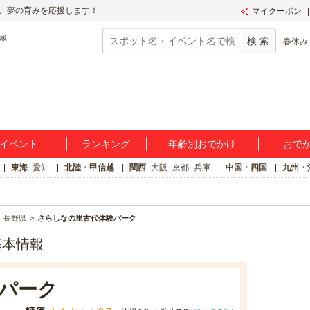
、夢の育みを応援します！
マイクーポン
春休み
イベント
ランキング
年齢別おでかけ
おで
東海
愛知
北陸・甲信越
関西
大阪
京都
兵庫
中国・四国
九州・
長野県
さらしなの里古代体験パーク
基本情報
パーク