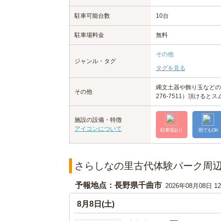
駐車可能台数
10台
駐車場料金
無料
その他
ジャンル・タグ
タグを見る
縄文土器や飾り玉などの
その他
276-7511）頂けると
施設の設備・特徴
アイコンについて
駐車場あり
雨でもOK
さらしなの里古代体験パーク周
予報地点：長野県千曲市
2026年08月08日 
8月8日(土)