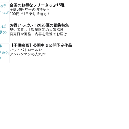
全国のお得なフリーきっぷ15選
子供50円均一の切符から
100円で1日乗り放題も！
お得いっぱい！2026夏の福袋特集
早い者勝ち！数量限定の人気福袋
発売日や価格、内容を最速でお届け
【子供映画】公開中＆公開予定作品
パウ・パトロールや
アンパンマンの人気作