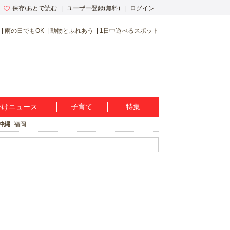
保存/あとで読む
ユーザー登録(無料)
ログイン
雨の日でもOK
動物とふれあう
1日中遊べるスポット
かけニュース
子育て
特集
沖縄
福岡