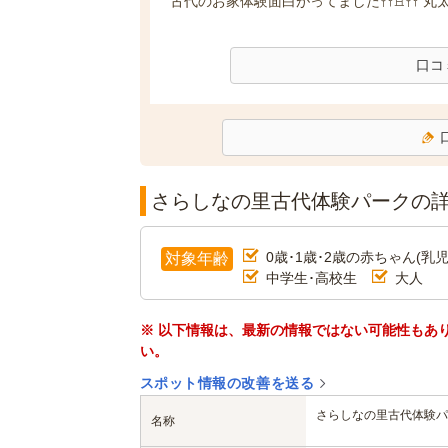
古代のお家体験面白がってました𖤣𖤥𖠿𖤣𖤥 丸
口コ
さらしなの里古代体験パークの
0歳･1歳･2歳の赤ちゃん(乳児
対象年齢
中学生･高校生
大人
※ 以下情報は、最新の情報ではない可能性もあ
い。
スポット情報の改善を送る
さらしなの里古代体験パ
名称