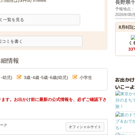
太の階段は(ಡ艸ಡ) ﾑﾘwww
長野県
予報地点：
2026年08
ミ一覧を見る
8月8日(
口コミを書く
く
33
詳細情報
･幼児)
3歳･4歳･5歳･6歳(幼児)
小学生
お出か
いこーよ
ります。お出かけ前に最新の公式情報を、必ずご確認下さ
ーク
オフィシャルサイト