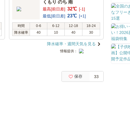
くもり のち 雨
32℃
最高[前日差]
[-1]
23℃
最低[前日差]
[+1]
時間
0-6
6-12
12-18
18-24
降水確率
40
10
40
30
降水確率・週間天気を見る
情報提供：
保存
33