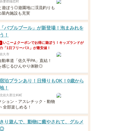
吾妻郡嬬恋村
と遊ぼう◎遊園地に渓流釣りも
Kの屋内施設も充実
「バブルプール」が新登場！泡まみれを
う！
いこーよクーポンでお得に遊ぼう！キッズランドが
ン
の「1日フリーパス」が最安値！
佐久市
自動車道「佐久平PA」直結！
を感じるひんやり体験◎
宿泊プランあり！日帰りもOK！0歳から
地！
北佐久郡立科町
クション・アスレチック・動物
い 全部楽しめる！
きり遊んで、動物に癒やされて、グルメ
◎