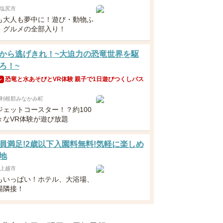
塩尻市
も大人も夢中に！遊び・動物ふ
・グルメの全部入り！
から逃げきれ！~大迫力の恐竜世界を駆
ろ！~
恐竜と水あそびとVR体験 親子で1日遊びつくしパス
ン
利根郡みなかみ町
ジェットコースター！？約100
々なVR体験が遊び放題
員満足!2歳以下入園料無料!気軽に楽しめ
地
上越市
もいっぱい！ホテル、大浴場、
場隣接！