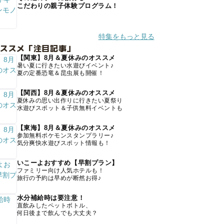
こだわりの親子体験プログラム！
特集をもっと見る
オススメ「注目記事」
【関東】8月＆夏休みのオススメ
暑い夏に行きたい水遊びイベント♪
夏の定番恐竜＆昆虫展も開催！
【関西】8月＆夏休みのオススメ
夏休みの思い出作りに行きたい夏祭り
水遊びスポット＆子供無料イベントも
【東海】8月＆夏休みのオススメ
参加無料ポケモンスタンプラリー♪
気分爽快水遊びスポット情報も！
いこーよおすすめ【早割プラン】
ファミリー向け人気ホテルも！
旅行の予約は早めが断然お得♪
水分補給時は要注意！
直飲みしたペットボトル、
何日後まで飲んでも大丈夫？