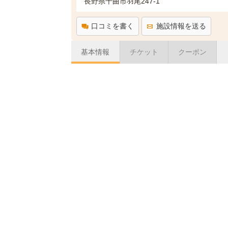
長野県千曲市羽尾247-1
口コミを書く
施設情報を送る
基本情報
チケット
クーポン