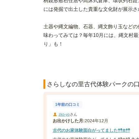
柄鏡形敷石住居や高床式倉庫、環状列石趾
には発掘で出土した貴重な文化財が展示さ
土器や縄文編物、石器、縄文飾り玉などの
味わってみては？毎年10月には、縄文村
り」も！
さらしなの里古代体験パークの口コ
1年前の口コミ
zko-yo
さん
お出かけした月:
2024年12月
古代のお家体験面白がってました𖤣𖤥𖠿𖤣𖤥