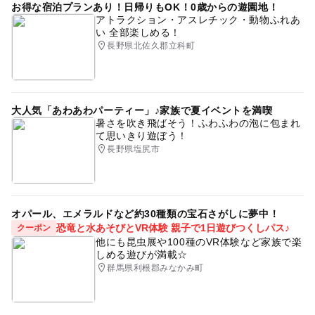
お得な宿泊プランあり！日帰りもOK！0歳からの遊園地！
アトラクション・アスレチック・動物ふれあ
い 全部楽しめる！
長野県北佐久郡立科町
大人気「あわあわパーティー」♪家族で夏イベントを満喫
暑さを吹き飛ばそう！ふわふわの泡に包まれ
て思いきり遊ぼう！
長野県塩尻市
オパール、エメラルドなど約30種類の宝石さがしに夢中！
恐竜と水あそびとVR体験 親子で1日遊びつくしパス♪
クーポン
他にも昆虫展や100種のVR体験など家族で楽
しめる遊びが満載☆
群馬県利根郡みなかみ町