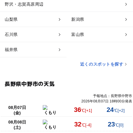
野沢・志賀高原周辺
山梨県
新潟県
石川県
富山県
福井県
近くのスポットを探す
長野県中野市の天気
予報地点：長野県中野市
2026年08月07日 18時00分発表
08月07日
36
24
℃
[+1]
℃
[+2]
くもり
(金)
08月08日
32
23
℃
[-4]
℃
[0]
くもり
(土)