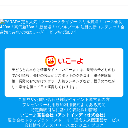
長野のエリアからプール子ども連れのお出かけスポット
を探す
軽井沢・万座・嬬恋・北軽井沢のプールお出かけ
松本・上高地・諏訪・乗鞍・美ヶ原のプールお出かけ
長野・戸隠・小布施のプールお出かけ
上田・佐久・小諸・別所のプールお出かけ
伊那・駒ヶ根・飯田・昼神（伊那路）のプールお出かけ
蓼科・白樺湖・車山・女神湖・姫木平のプールお出かけ
安曇野・大町のプールお出かけ
子どもとお出かけ情報サイト「いこーよ」は、長野の子どものお
白馬・小谷のプールお出かけ
でかけ情報、長野のお出かけスポットのクチコミ・親子体験情
八ヶ岳・野辺山・富士見・原村・小海線沿線のプールお出かけ
報、長野のおでかけスポット人気ランキングなど、親子のつなが
木曽路・木曽周辺のプールお出かけ
り・幸せを願って日々運営しております。
野沢・志賀高原周辺のプールお出かけ
飯山・斑尾・信濃町・黒姫のプールお出かけ
ご意見やお問い合わせ
施設やイベント運営者の方
千曲・戸倉上山田のプールお出かけ
プレゼンター利用規約
利用規約
よくある質問
特定商取引法に基づく表記
採用情報
須坂・菅平高原・峰の原高原のプールお出かけ
いこーよ運営会社（アクトインディ株式会社）
運営会社トップ
ブランドストーリー
理念
未来図
運営サービス
長野の定番お出かけスポット
会社情報
プレスリリース
エンジニアブログ