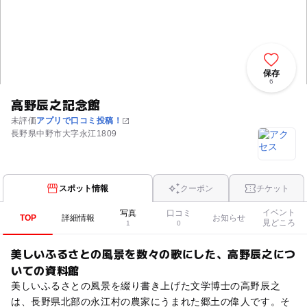
保存
6
高野辰之記念館
未評価
アプリで口コミ投稿！
長野県中野市大字永江1809
スポット情報
クーポン
チケット
イベント
写真
口コミ
TOP
詳細情報
お知らせ
見どころ
1
0
美しいふるさとの風景を数々の歌にした、高野辰之につ
いての資料館
美しいふるさとの風景を綴り書き上げた文学博士の高野辰之
は、長野県北部の永江村の農家にうまれた郷土の偉人です。そ