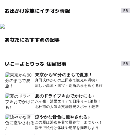
お出かけ家族にイチオシ情報
あなたにおすすめの記事
いこーよとりっぷ 注目記事
東京から90分のまちで夏旅！
真田氏ゆかりの上田市で観光を満喫♪
涼しい高原・国宝・別所温泉をめぐる旅
夏のドライブ＆おでかけにも♪
八ヶ岳・清里エリアで日帰り～1泊旅！
北杜市の人気＆穴場観光スポット厳選
涼やかな音色に癒やされる♪
この夏は浴衣を着て風鈴市・まつりへ！
親子で絵付け体験や絶景を満喫しよう