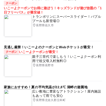
クーポン
いこーよクーポンでお得に遊ぼう！キッズランドが遊び放題の「1
日フリーパス」が最安値！
トランポリンにスーパースライダー！バブル
プールも新登場◎
長野県佐久市
見逃し厳禁！いこーよのクーポンとWebチケットが最安！
いこーよクーポンが最安！
クーポン
親子三世代で楽しもう！いこーよクーポン利
用で祖父母入村無料◎
長野県長野市
家族におすすめ！夏の平均気温が22,8℃ 湖畔の遊園地
広い敷地に豊富なアトラクション！屋内施設
もあって雨でも安心
長野県北佐久郡立科町