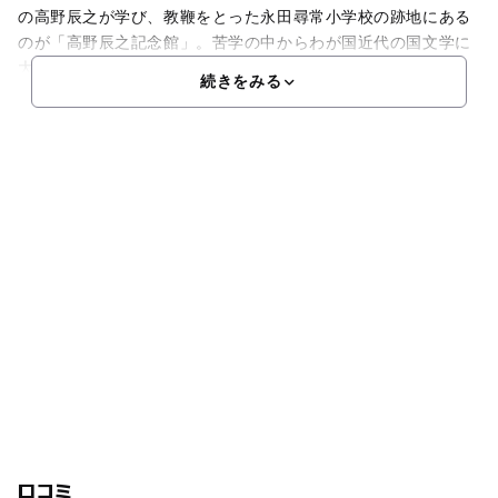
の高野辰之が学び、教鞭をとった永田尋常小学校の跡地にある
のが「高野辰之記念館」。苦学の中からわが国近代の国文学に
大きな功績を残した偉大な教育者でありながら、“故郷”、“紅
続きをみる
口コミ