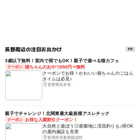
夏休み2016
冬休み2025-2026
寒くても楽しめる
ゴールデンウィーク2016
春休み2027
ミュージアム
三連休
雨の日でもOK
雨の日おでかけ
GW2016
夏休み2026
秋のお出かけ2026
科学館・博物館
長野周辺の注目お出かけ
2014年夏休み特集
夏休み2014
夏休み2015
3歳以下無料！室内で雨でもOK！親子で遊べる猫カフェ
紅葉2026
日本の歴史・民俗を学ぶ
猫ちゃんのおやつ550円⇒無料
クーポン
クーポンでお得！かわいい猫ちゃんのごはん
GW(ゴールデンウィーク)2015
夏休み自由研究
タイムは必見♪
長野県松本市
雨でも遊べる
gw2015
室内
午後から遊べる
夏休み・自由研究2026
雨でも楽しめる
親子でチャレンジ！北関東最大級規模アスレチック
お得な入園割引クーポン！
クーポン
大自然と遊ぼう◎遊園地に渓流釣りも♪雨OK
の屋内施設も充実
群馬県吾妻郡嬬恋村