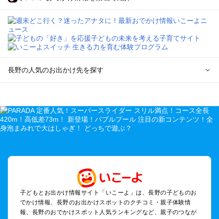
長野の人気のお出かけ先を探す
長野のエリアからプール子ども連れのお出かけスポット
を探す
軽井沢・万座・嬬恋・北軽井沢のプールお出かけ
松本・上高地・諏訪・乗鞍・美ヶ原のプールお出かけ
長野・戸隠・小布施のプールお出かけ
上田・佐久・小諸・別所のプールお出かけ
伊那・駒ヶ根・飯田・昼神（伊那路）のプールお出かけ
蓼科・白樺湖・車山・女神湖・姫木平のプールお出かけ
安曇野・大町のプールお出かけ
子どもとお出かけ情報サイト「いこーよ」は、長野の子どものお
白馬・小谷のプールお出かけ
でかけ情報、長野のお出かけスポットのクチコミ・親子体験情
八ヶ岳・野辺山・富士見・原村・小海線沿線のプールお出かけ
報、長野のおでかけスポット人気ランキングなど、親子のつなが
木曽路・木曽周辺のプールお出かけ