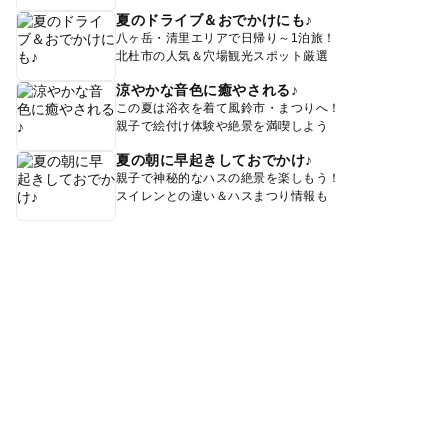
夏のドライブ＆おでかけにも♪
八ヶ岳・清里エリアで日帰り～1泊旅！
北杜市の人気＆穴場観光スポット厳選
涼やかな音色に癒やされる♪
この夏は浴衣を着て風鈴市・まつりへ！
親子で絵付け体験や絶景を満喫しよう
夏の朝に早起きしておでかけ♪
親子で神秘的なハスの絶景を楽しもう！
スイレンとの違い＆ハスまつり情報も