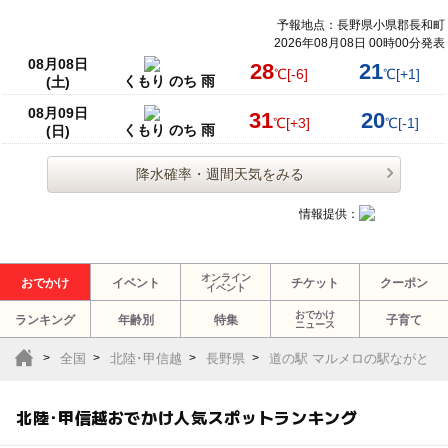
予報地点：長野県小県郡長和町
2026年08月08日 00時00分発表
08月08日
28
21
℃
[-6]
℃
[+1]
くもり のち 雨
(土)
08月09日
31
20
℃
[+3]
℃
[-1]
くもり のち 雨
(日)
降水確率・週間天気をみる
情報提供：
オンライン
おでかけ
イベント
チケット
クーポン
イベント
おでかけ
ランキング
年齢別
特集
子育て
ニュース
全国
北陸･甲信越
長野県
道の駅 マルメロの駅ながと
北陸･甲信越おでかけ人気スポットランキング