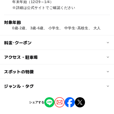
年末年始（12/29～1/4）
※詳細は公式サイトでご確認ください
対象年齢
0歳-2歳、 3歳-6歳、 小学生、 中学生･高校生、 大人
料金･クーポン
子供の料金
アクセス・駐車場
無料
交通アクセス
スポットの特徴
大人の料金
JR北陸新幹線「上田」駅より車で40分
無料
◯
ー
駐車場あり
ジャンル・タグ
駅から近い
駐車場詳細
普通車：48台（障がい者用3台、電気充電２台、思いやり
ー
ー
授乳室あり
託児所
ジャンル
シェアする
６台）
道の駅
大型車：16台
◯
ー
雨でもOK
ベビーカーOK