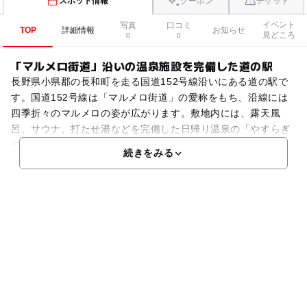
スポット情報
クーポン
チケット
イベント
写真
口コミ
TOP
詳細情報
お知らせ
見どころ
0
0
「マルメロ街道」沿いの温泉施設を完備した道の駅
長野県小県郡の長和町を走る国道152号線沿いにある道の駅で
す。国道152号線は「マルメロ街道」の愛称をもち、沿線には
四季折々のマルメロの姿が広がります。敷地内には、露天風
呂、サウナ、打たせ湯などを完備した日帰り温泉の「やすらぎ
の湯」を備えています。売店には地域の新鮮野菜をはじめ、
続きをみる