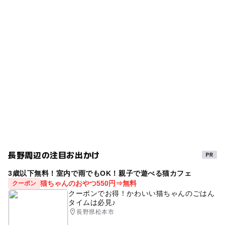
タグ
ー
◯
食事持込OK
レストラン
農村レストラン
節約おでかけ
駐車場あり
◯
◯
売店
オムツ交換台
GW(ゴールデンウィーク)2027
午後から遊べる
タダでお出かけ
日帰り
グルメ
子供とドライブ
無料施設
三連休
温泉がある道の駅
雨でも楽しめる
雨の日おでかけ
梅雨
食を楽しむ
シルバーウィーク2026
節約
雨でもOK
親子でドライブ
GW
節約でおでかけ
長野周辺の注目お出かけ
秋のお出かけ2026
直売所
寒い日でもOK
3歳以下無料！室内で雨でもOK！親子で遊べる猫カフェ
寒くても楽しめる
雨のお出かけ
室内
無線LAN
猫ちゃんのおやつ550円⇒無料
クーポン
クーポンでお得！かわいい猫ちゃんのごはん
ネットカフェ
無料で遊べる
節約子連れ
寒い日
タイムは必見♪
長野県松本市
0円スポット
夏休み2026
ベビーベット