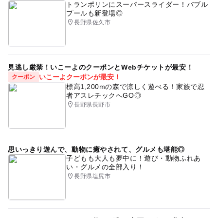
トランポリンにスーパースライダー！バブル
プールも新登場◎
長野県佐久市
見逃し厳禁！いこーよのクーポンとWebチケットが最安！
いこーよクーポンが最安！
クーポン
標高1,200mの森で涼しく遊べる！家族で忍
者アスレチックへGO◎
長野県長野市
思いっきり遊んで、動物に癒やされて、グルメも堪能◎
子どもも大人も夢中に！遊び・動物ふれあ
い・グルメの全部入り！
長野県塩尻市