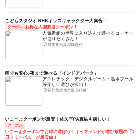
農産物直売所
冬休み2025-2026
産直
GW2016
雨でも遊べる
日帰り入浴
ゴールデンウィーク2016
こどもスタジオ NHKキッズキャラクター大集合！
お得な入園割引クーポン！
クーポン
節約遊び場
日帰り温泉
スパ・温泉
春休み2027
人気番組の世界に入り込んで遊べるコーナー
が盛りだくさん！
クリスマス2026
0円お出かけ
gw2015
群馬県吾妻郡嬬恋村
特産販売所がある道の駅
親子でショッピング
冬のお出かけ
ドライブ
野菜直売所
GW(ゴールデンウィーク)2015
国道152号
0円遊び場
雨でも安心♪夜まで遊べる「インドアパーク」
アスレチック・デジタルゲーム・温水プール
雨の日でもOK
レストランがある道の駅
等楽しい遊びが沢山！
長野県北佐久郡立科町
節約お出かけ
露天風呂
温泉のある道の駅
農家レストラン
障害者専用駐車がある道の駅
障害者用トイレがある道の駅
いこーよクーポンが最安！佐久平PA直結も嬉しい！
クーポン
GW(ゴールデンウィーク)2016
いこーよクーポンでお得に遊ぼう！キッズランドが遊び放題の「1
日フリーパス」が最安値！