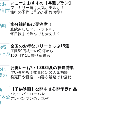
いこーよおすすめ【早割プラン】
ファミリー向け人気ホテルも！
旅行の予約は早めが断然お得♪
水分補給時は要注意！
直飲みしたペットボトル、
何日後まで飲んでも大丈夫？
全国のお得なフリーきっぷ15選
子供50円均一の切符から
100円で1日乗り放題も！
お得いっぱい！2026夏の福袋特集
早い者勝ち！数量限定の人気福袋
発売日や価格、内容を最速でお届け
【子供映画】公開中＆公開予定作品
パウ・パトロールや
アンパンマンの人気作