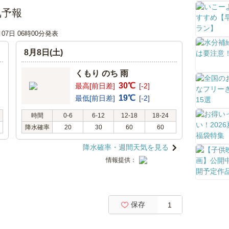
気予報
月07日 06時00分発表
8月8日(土)
くもり のち 雨
30℃
最高[前日差]
[-2]
19℃
最低[前日差]
[-2]
時間
0-6
6-12
12-18
18-24
降水確率
20
30
60
60
降水確率・週間天気を見る
情報提供：
保存
1