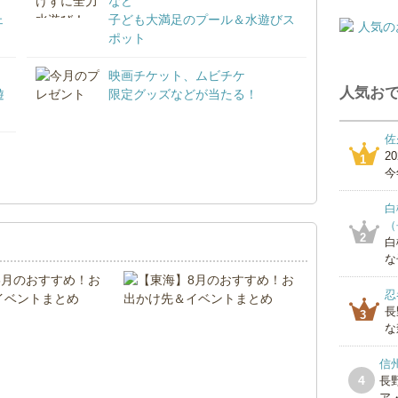
など
ェ
子ども大満足のプール＆水遊びス
ポット
映画チケット、ムビチケ
人気おで
遊
限定グッズなどが当たる！
佐
2
1
！
今
白
（
2
白
な
忍
長
3
な
信
4
長
ア