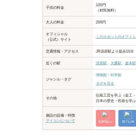
100円
子供の料金
（村民無料）
大人の料金
200円
オフィシャル
このスポットのオフィシ
（公式）サイト
交通情報・アクセス
JR須原駅より徒歩10分
近くの駅
須原駅
、
大桑駅
、
倉本駅
博物館・科学館
ジャンル・タグ
タグを見る
伝統工芸を学ぶ（金工・
その他
日本の歴史・民俗を学ぶ
施設の設備・特徴
アイコンについて
駐車場あり
雨でもOK