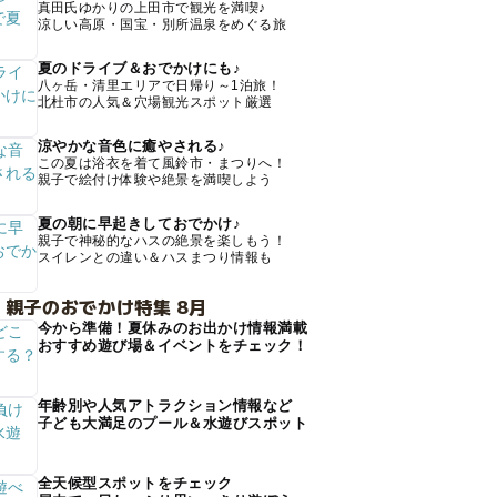
真田氏ゆかりの上田市で観光を満喫♪
涼しい高原・国宝・別所温泉をめぐる旅
夏のドライブ＆おでかけにも♪
八ヶ岳・清里エリアで日帰り～1泊旅！
北杜市の人気＆穴場観光スポット厳選
涼やかな音色に癒やされる♪
この夏は浴衣を着て風鈴市・まつりへ！
親子で絵付け体験や絶景を満喫しよう
夏の朝に早起きしておでかけ♪
親子で神秘的なハスの絶景を楽しもう！
スイレンとの違い＆ハスまつり情報も
 親子のおでかけ特集 8月
今から準備！夏休みのお出かけ情報満載
おすすめ遊び場＆イベントをチェック！
年齢別や人気アトラクション情報など
子ども大満足のプール＆水遊びスポット
全天候型スポットをチェック