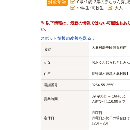
0歳･1歳･2歳の赤ちゃん(乳児
対象年齢
中学生･高校生
大人
※ 以下情報は、最新の情報ではない可能性もあ
い。
スポット情報の改善を送る
大桑村歴史民俗資料館
名称
かな
おおくわむられきしみん
住所
長野県木曽郡大桑村殿1-
電話番号
0264-55-3550
09時00分 ～ 16時30分
営業時間
入館受付は16:00まで
月曜日
定休日
月曜日が祝日の場合はそ
12月～2月