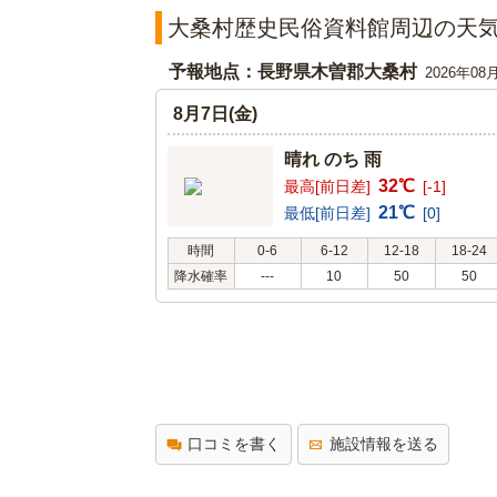
大桑村歴史民俗資料館周辺の天
予報地点：長野県木曽郡大桑村
2026年08
8月7日(金)
晴れ のち 雨
32℃
最高[前日差]
[-1]
21℃
最低[前日差]
[0]
時間
0-6
6-12
12-18
18-24
降水確率
---
10
50
50
口コミを書く
施設情報を送る