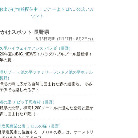
かけスポット 長野県
8月3日更新（7月27日～8月2日分）
久平ハイウェイオアシス パラダ（長野）
026年夏のBIG NEWS！パラダバブルプール新登場！
年の夏...
樺リゾート 池の平ファミリーランド／池の平ホテル
長野）
樺湖の畔に広がる自然に囲まれた森の遊園地。 小さ
子供でも楽しめるアト...
者の里 チビッ子忍者村（長野）
野県の北部、標高1,200メートルの澄んだ空気と豊か
森に囲まれた戸隠（...
州塩尻農業公園 チロルの森（長野）
野県塩尻市に位置する「チロルの森」は、オーストリ
・チロル地方をモチーフ...