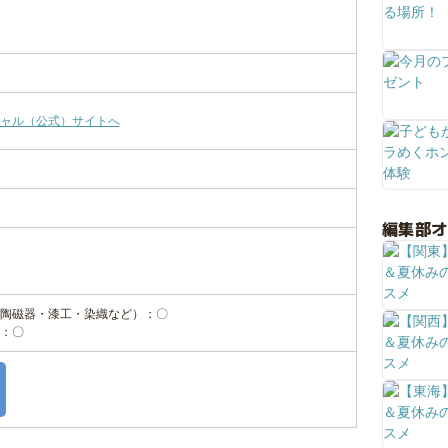
ャル（公式）サイトへ
編集部
陶磁器・漆工・染織など）：〇
：〇