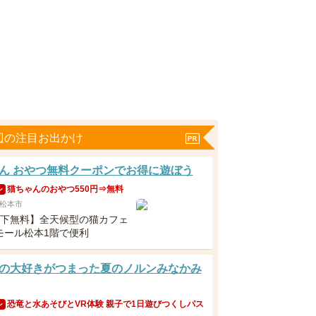
辺の注目お出かけ
ん おやつ無料クーポンでお得に遊ぼう
猫ちゃんのおやつ550円⇒無料
ン
松本市
以下無料】全天候型の猫カフェ
モール松本1階で便利
の大好きがつまった夏のノルンみなかみ
恐竜と水あそびとVR体験 親子で1日遊びつくしパス
ン