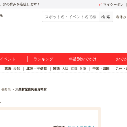
、夢の育みを応援します！
マイクーポン
春休み
イベント
ランキング
年齢別おでかけ
おで
東海
愛知
北陸・甲信越
関西
大阪
京都
兵庫
中国・四国
九州・
長野県
大桑村歴史民俗資料館
報