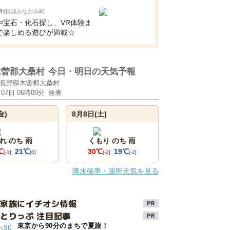
利根郡みなかみ町
や宝石・化石探し、VR体験ま
で楽しめる遊びが満載☆
木曽郡大桑村
今日・明日の天気予報
長野県木曽郡大桑村
月07日 06時00分
発表
金)
8月8日(土)
れ のち 雨
くもり のち 雨
℃
21℃
30℃
19℃
[-1]
[0]
[-2]
[-2]
降水確率・週間天気を見る
け家族にイチオシ情報
とりっぷ 注目記事
東京から90分のまちで夏旅！