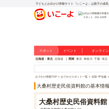
子どもとお出かけ情報サイト「いこーよ」は親子の成長
スポット
101,132件
スポット
イベント
オンライン
北海道・東北
北海道
関東
東京
神奈川
千葉
埼玉
おでかけ情報TOP
おでかけスポット一覧
北陸･甲信越
大桑村歴史民俗資料館の基本情
大桑村歴史民俗資料館