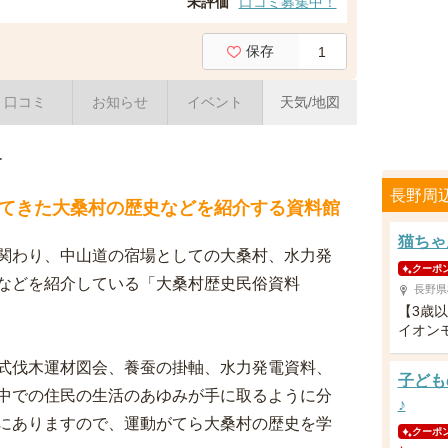
未評価
口コミ募集中！
保存
1
口コミ
お知らせ
イベント
天気/地図
介
長野周
てきた大桑村の歴史などを紹介する資料館
猫ちゃ
関わり、中山道の宿場としての大桑村、水力発
クーポ
などを紹介している「大桑村歴史民俗資料
長野県
【3歳
イオン
式伐木運材図会、養蚕の掛軸、水力発電資料、
子ども
中での住民の生活のあゆみが手に取るように分
♪
にありますので、運動がてら大桑村の歴史を学
クーポ