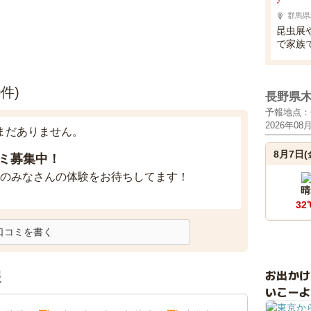
♪
群馬県
昆虫展
で家族
件)
長野県
予報地点：
2026年08
まだありません。
8月7日(
ミ募集中！
のみなさんの体験をお待ちしてます！
晴
32
口コミを書く
お出か
報
いこーよ