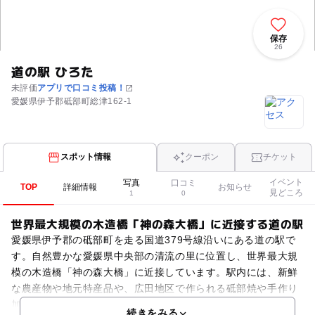
保存
26
道の駅 ひろた
未評価
アプリで口コミ投稿！
愛媛県伊予郡砥部町総津162-1
スポット情報
クーポン
チケット
イベント
写真
口コミ
TOP
詳細情報
お知らせ
見どころ
1
0
世界最大規模の木造橋「神の森大橋」に近接する道の駅
愛媛県伊予郡の砥部町を走る国道379号線沿いにある道の駅で
す。自然豊かな愛媛県中央部の清流の里に位置し、世界最大規
模の木造橋「神の森大橋」に近接しています。駅内には、新鮮
な農産物や地元特産品や、広田地区で作られる砥部焼や手作り
加工品が並び、12月からは自然薯が人気を集めます。敷地
続きをみる