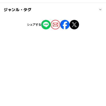
駐車場料金
報を活用しています。
無料
◯
ー
駐車場あり
ジャンル・タグ
駅から近い
駐車場詳細
ー
ー
授乳室あり
託児所
ジャンル
シェアする
普通車：36台、大型車：2台、身障者用：1台
道の駅
◯
◯
雨でもOK
ベビーカーOK
タグ
◯
◯
食事持込OK
レストラン
宿泊
無料施設
寒くても楽しめる
ベビーベット
◯
ー
売店
オムツ交換台
クリスマス2026
農産物直売所
冬休み2025-2026
無料で遊べる
産直
親子でショッピング
農村レストラン
梅雨
特産販売所がある道の駅
駐車場あり
野菜直売所
0円スポット
ゴールデンウィーク2016
節約子連れ
公園がある道の駅
雨のお出かけ
体験
雨でもOK