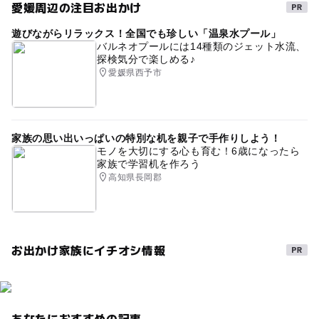
愛媛周辺の注目お出かけ
夏休み・自由研究2026
雨の日おでかけ
体験農園
遊びながらリラックス！全国でも珍しい「温泉水プール」
節約お出かけ
直売所
雨でも楽しめる
三連休
バルネオプールには14種類のジェット水流、
探検気分で楽しめる♪
雨の日でもOK
GW(ゴールデンウィーク)2016
愛媛県西予市
0円遊び場
節約でおでかけ
障害者専用駐車がある道の駅
夏休み自由研究
家族の思い出いっぱいの特別な机を親子で手作りしよう！
学習施設
特産物加工場
味覚狩り・収穫体験
モノを大切にする心も育む！6歳になったら
家族で学習机を作ろう
体験工房
GW(ゴールデンウィーク)2027
高知県長岡郡
タダでお出かけ
レストランがある道の駅
こどもとおでかけ
室内
午後から遊べる
子供広場
お出かけ家族にイチオシ情報
寒い日
節約遊び場
農家レストラン
春休み2027
伝統芸能体験
寒い日でもOK
GW2016
シルバーウィーク2026
GW
雨の日のおでかけ
あなたにおすすめの記事