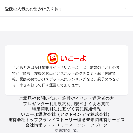
愛媛の人気のお出かけ先を探す
愛媛のエリアからプール子ども連れのお出かけスポット
を探す
松山・道後・伊予・久万高原のプールお出かけ
今治・しまなみ海道のプールお出かけ
宇和島・南予のプールお出かけ
西条・新居浜・東予・石鎚山のプールお出かけ
子どもとお出かけ情報サイト「いこーよ」は、愛媛の子どものお
愛媛の定番お出かけスポット
でかけ情報、愛媛のお出かけスポットのクチコミ・親子体験情
愛媛の遊園地
報、愛媛のおでかけスポット人気ランキングなど、親子のつなが
り・幸せを願って日々運営しております。
愛媛の動物園
愛媛のバーベキュー
ご意見やお問い合わせ
施設やイベント運営者の方
愛媛の釣り
プレゼンター利用規約
利用規約
よくある質問
愛媛の牧場
特定商取引法に基づく表記
採用情報
愛媛のプール
いこーよ運営会社（アクトインディ株式会社）
運営会社トップ
ブランドストーリー
理念
未来図
運営サービス
愛媛のアスレチック
会社情報
プレスリリース
エンジニアブログ
愛媛の公園・総合公園
© actindi Inc.