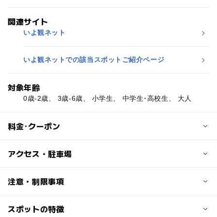
関連サイト
いよ観ネット
いよ観ネットでの該当スポットご紹介ページ
対象年齢
0歳-2歳、 3歳-6歳、 小学生、 中学生･高校生、 大人
料金･クーポン
子供の料金
アクセス・駐車場
無料
交通アクセス
注意・制限事項
大人の料金
国道379号線沿い
無料
スポットの特徴
※掲載情報は愛媛県観光物産課と愛媛県観光物産協会の情