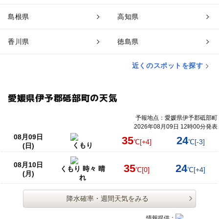
島根県
高知県
香川県
徳島県
近くのスポットを探す
愛媛県伊予郡砥部町の天気
予報地点：愛媛県伊予郡砥部町
2026年08月09日 12時00分発表
08月09日
35
24
℃
[+4]
℃
[-3]
くもり
(日)
08月10日
35
24
くもり 時々 晴
℃
[0]
℃
[+4]
(月)
れ
降水確率・週間天気をみる
情報提供：