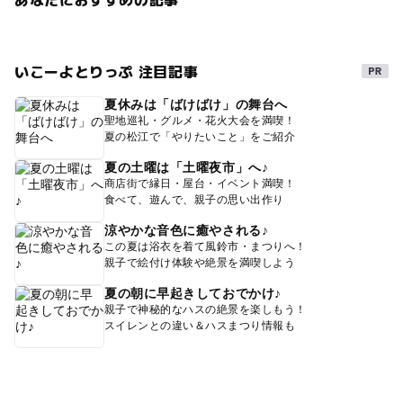
夏休み2026
雨でも遊べる
0円お出かけ
秋のお出かけ2026
ミュージアム
食を楽しむ
いこーよとりっぷ 注目記事
グルメ
自然体験
節約
交流館
gw2015
障害者用トイレがある道の駅
水車小屋
遊びと学び
夏休みは「ばけばけ」の舞台へ
聖地巡礼・グルメ・花火大会を満喫！
節約おでかけ
GW(ゴールデンウィーク)2015
夏の松江で「やりたいこと」をご紹介
夏の土曜は「土曜夜市」へ♪
体験できる博物館
家族とおでかけ
商店街で縁日・屋台・イベント満喫！
食べて、遊んで、親子の思い出作り
涼やかな音色に癒やされる♪
この夏は浴衣を着て風鈴市・まつりへ！
親子で絵付け体験や絶景を満喫しよう
夏の朝に早起きしておでかけ♪
親子で神秘的なハスの絶景を楽しもう！
スイレンとの違い＆ハスまつり情報も