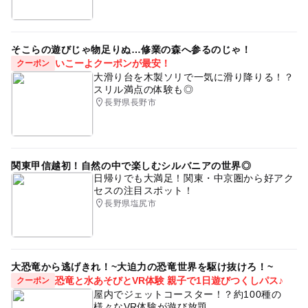
そこらの遊びじゃ物足りぬ…修業の森へ参るのじゃ！
いこーよクーポンが最安！
クーポン
大滑り台を木製ソリで一気に滑り降りる！？
スリル満点の体験も◎
長野県長野市
関東甲信越初！自然の中で楽しむシルバニアの世界◎
日帰りでも大満足！関東・中京圏から好アク
セスの注目スポット！
長野県塩尻市
大恐竜から逃げきれ！~大迫力の恐竜世界を駆け抜けろ！~
恐竜と水あそびとVR体験 親子で1日遊びつくしパス♪
クーポン
屋内でジェットコースター！？約100種の
様々なVR体験が遊び放題