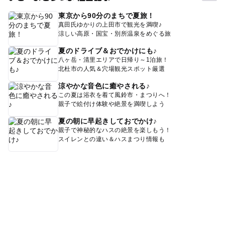
東京から90分のまちで夏旅！
真田氏ゆかりの上田市で観光を満喫♪
涼しい高原・国宝・別所温泉をめぐる旅
夏のドライブ＆おでかけにも♪
八ヶ岳・清里エリアで日帰り～1泊旅！
北杜市の人気＆穴場観光スポット厳選
涼やかな音色に癒やされる♪
この夏は浴衣を着て風鈴市・まつりへ！
親子で絵付け体験や絶景を満喫しよう
夏の朝に早起きしておでかけ♪
親子で神秘的なハスの絶景を楽しもう！
スイレンとの違い＆ハスまつり情報も