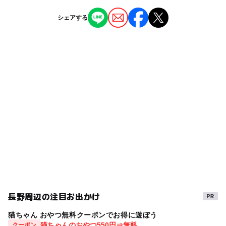
宮木駅
ー
ー
授乳室あり
託児所
ジャンル
シェアする
博物館・科学館
◯
ー
雨でもOK
ベビーカーOK
羽場駅
タグ
ー
ー
食事持込OK
レストラン
科学館・博物館
カブトムシ
室内
ー
ー
売店
オムツ交換台
シルバーウィーク2026
長野県
ミュージアム
遊びと学び
雨のお出かけ
JR飯田線(長野県)
駐車場あり
JR飯田線
雨でも楽しめる
標本
午後から遊べる
冬休み2025-2026
春休み2027
夏休み・自由研究2026
朝から遊べる
三連休
虫・昆虫を学ぶ
寒くても楽しめる
夏休み2026
長野周辺の注目お出かけ
昆虫
秋のお出かけ2026
猫ちゃん おやつ無料クーポンでお得に遊ぼう
GW(ゴールデンウィーク)2027
雨の日でもOK
猫ちゃんのおやつ550円⇒無料
クーポン