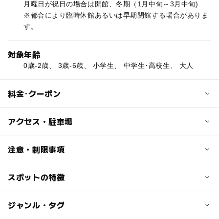
月曜日が祝日の場合は開館、冬期（1月中旬～3月中旬)
※都合により臨時休館あるいは早期閉館する場合がありま
す。
対象年齢
0歳-2歳、 3歳-6歳、 小学生、 中学生･高校生、 大人
料金･クーポン
子供の料金
アクセス・駐車場
中学生400円、小学生・3歳以上350円
交通アクセス
注意・制限事項
大人の料金
伊北ICから4km 10分
500円
スポットの特徴
虫・昆虫を学ぶ：〇
近くの駅
伊那新町駅
◯
ー
駐車場あり
ジャンル・タグ
駅から近い