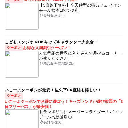
【3歳以下無料】全天候型の猫カフェ イオン
雨の日おでかけ
高遠・伊那・辰野
雨でも遊べる
モール松本1階で便利
長野県松本市
自然体験
学習施設
夏休み自由研究
こどもスタジオ NHKキッズキャラクター大集合！
お得な入園割引クーポン！
クーポン
人気番組の世界に入り込んで遊べるコーナー
が盛りだくさん！
群馬県吾妻郡嬬恋村
いこーよクーポンが最安！佐久平PA直結も嬉しい！
クーポン
いこーよクーポンでお得に遊ぼう！キッズランドが遊び放題の「1
日フリーパス」が最安値！
トランポリンにスーパースライダー！バブル
プールも新登場◎
長野県佐久市