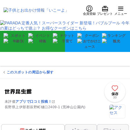
会員登録
プレゼント
メニュー
このスポットの周辺から探す
世界昆虫館
保存
33
未評価
アプリで口コミ投稿！
長野県上伊那郡辰野町樋口2409-1 (荒神山公園内)