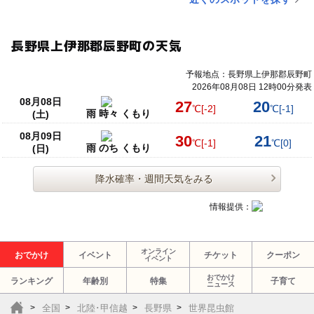
長野県上伊那郡辰野町の天気
予報地点：長野県上伊那郡辰野町
2026年08月08日 12時00分発表
08月08日
27
20
℃
[-2]
℃
[-1]
雨 時々 くもり
(土)
08月09日
30
21
℃
[-1]
℃
[0]
雨 のち くもり
(日)
降水確率・週間天気をみる
情報提供：
オンライン
おでかけ
イベント
チケット
クーポン
イベント
おでかけ
ランキング
年齢別
特集
子育て
ニュース
全国
北陸･甲信越
長野県
世界昆虫館