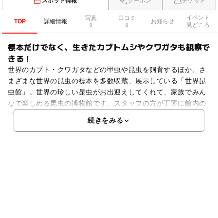
スポット情報
クーポン
チケット
イベント
写真
口コミ
TOP
詳細情報
お知らせ
見どころ
0
0
標本だけでなく、生きたカブトムシやクワガタも観察で
きる！
世界のカブト・クワガタなどの甲虫や昆虫を飼育するほか、さ
まざまな世界の昆虫の標本を多数収蔵、展示している「世界昆
虫館」。世界の珍しい昆虫がお出迎えしてくれて、家族でみん
なで楽しめる昆虫の博物館です。スタッフの方が丁寧に館内の
説明もしてくれるので、昆虫の知識もより一層深まります。ま
続きをみる