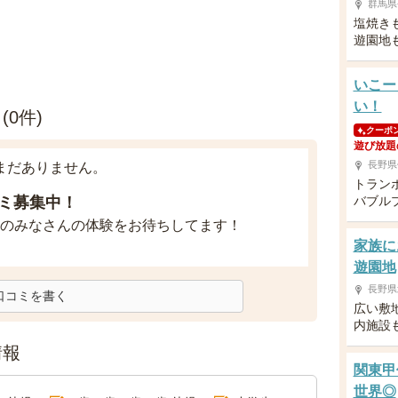
群馬県
塩焼き
遊園地
いこー
い！
0件)
クーポ
遊び放題
長野県
まだありません。
トラン
ミ募集中！
バブル
のみなさんの体験をお待ちしてます！
家族に
遊園地
長野県
口コミを書く
広い敷
内施設
情報
関東甲
世界◎