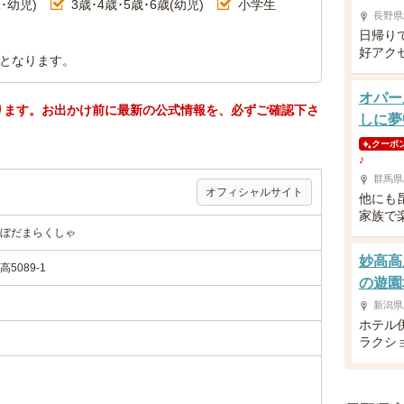
･幼児)
3歳･4歳･5歳･6歳(幼児)
小学生
長野県
日帰り
好アク
らとなります。
オパー
ります。お出かけ前に最新の公式情報を、必ずご確認下さ
しに夢
クーポ
♪
群馬県
オフィシャルサイト
他にも昆
家族で
ぼだまらくしゃ
妙高高
089-1
の遊園
新潟県
ホテル
ラクシ