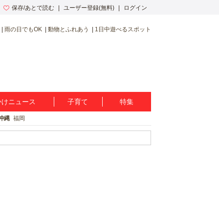
保存/あとで読む
ユーザー登録(無料)
ログイン
雨の日でもOK
動物とふれあう
1日中遊べるスポット
かけニュース
子育て
特集
沖縄
福岡