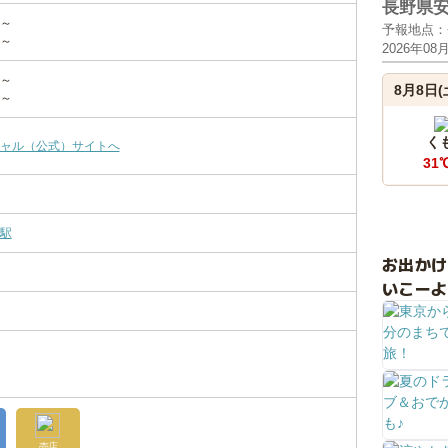
長野県
円～
予報地点：
円～
2026年08
円～
8月8日(
円～
く
ャル（公式）サイトへ
31
駅
お出か
いこーよ
売店