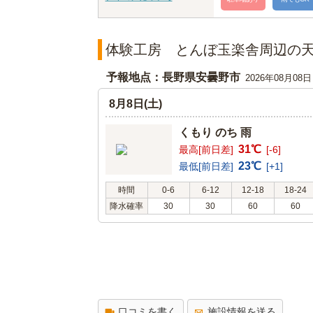
体験工房 とんぼ玉楽舎周辺の
予報地点：長野県安曇野市
2026年08月08
8月8日(土)
くもり のち 雨
31℃
最高[前日差]
[-6]
23℃
最低[前日差]
[+1]
時間
0-6
6-12
12-18
18-24
降水確率
30
30
60
60
口コミを書く
施設情報を送る