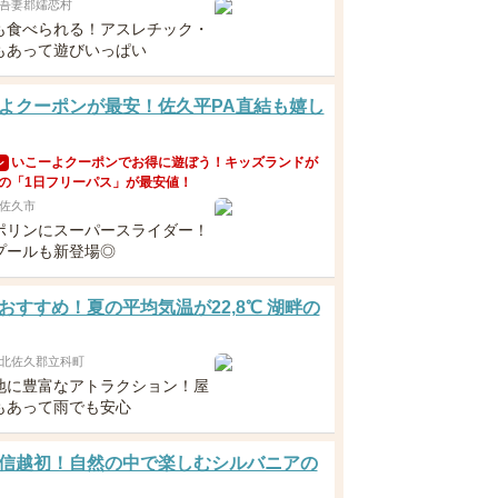
吾妻郡嬬恋村
も食べられる！アスレチック・
もあって遊びいっぱい
よクーポンが最安！佐久平PA直結も嬉し
いこーよクーポンでお得に遊ぼう！キッズランドが
ン
の「1日フリーパス」が最安値！
佐久市
ポリンにスーパースライダー！
プールも新登場◎
おすすめ！夏の平均気温が22,8℃ 湖畔の
北佐久郡立科町
地に豊富なアトラクション！屋
もあって雨でも安心
信越初！自然の中で楽しむシルバニアの