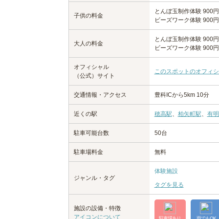
とんぼ玉制作体験 900
子供の料金
ビーズワーク体験 900
とんぼ玉制作体験 900
大人の料金
ビーズワーク体験 900
オフィシャル
このスポットのオフィシ
（公式）サイト
交通情報・アクセス
豊科ICから5km 10分
近くの駅
穂高駅
、
柏矢町駅
、
有明
駐車可能台数
50台
駐車場料金
無料
体験施設
ジャンル・タグ
タグを見る
施設の設備・特徴
アイコンについて
駐車場あり
雨でもOK