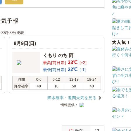
天気予報
日 00時00分発表
大人気！
8月9日(日)
くもり のち 雨
33℃
最高[前日差]
[+2]
22℃
最低[前日差]
[-1]
時間
0-6
6-12
12-18
18-24
降水確率
40
10
50
40
降水確率・週間天気を見る
情報提供：
保存
17