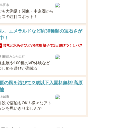
塩尻市
でも大満足！関東・中京圏から
セスの注目スポット！
ル、エメラルドなど約30種類の宝石さが
中！
恐竜と水あそびとVR体験 親子で1日遊びつくしパス
ン
利根郡みなかみ町
虫展や100種のVR体験など
楽しめる遊びが満載☆
原の風を浴びて!2歳以下入園料無料!高原
地
上越市
併設で宿泊もOK！様々なアト
ョンを思いきり楽しんで