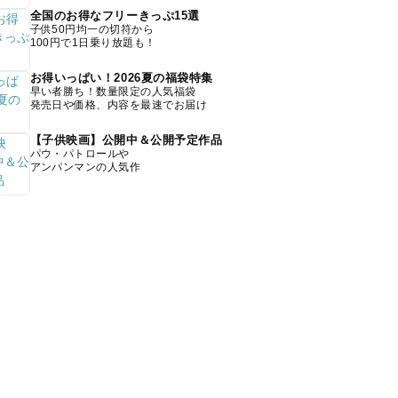
全国のお得なフリーきっぷ15選
子供50円均一の切符から
100円で1日乗り放題も！
お得いっぱい！2026夏の福袋特集
早い者勝ち！数量限定の人気福袋
発売日や価格、内容を最速でお届け
【子供映画】公開中＆公開予定作品
パウ・パトロールや
アンパンマンの人気作