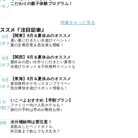
こだわりの親子体験プログラム！
特集をもっと見る
オススメ「注目記事」
【関東】8月＆夏休みのオススメ
暑い夏に行きたい水遊びイベント♪
夏の定番恐竜＆昆虫展も開催！
【関西】8月＆夏休みのオススメ
夏休みの思い出作りに行きたい夏祭り
水遊びスポット＆子供無料イベントも
【東海】8月＆夏休みのオススメ
参加無料ポケモンスタンプラリー♪
気分爽快水遊びスポット情報も！
いこーよおすすめ【早割プラン】
ファミリー向け人気ホテルも！
旅行の予約は早めが断然お得♪
水分補給時は要注意！
直飲みしたペットボトル、
何日後まで飲んでも大丈夫？