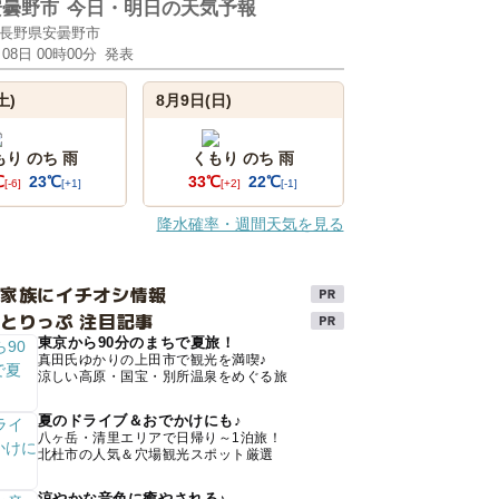
安曇野市
今日・明日の天気予報
長野県安曇野市
月08日 00時00分
発表
土)
8月9日(日)
もり のち 雨
くもり のち 雨
℃
23℃
33℃
22℃
[-6]
[+1]
[+2]
[-1]
降水確率・週間天気を見る
け家族にイチオシ情報
とりっぷ 注目記事
東京から90分のまちで夏旅！
真田氏ゆかりの上田市で観光を満喫♪
涼しい高原・国宝・別所温泉をめぐる旅
夏のドライブ＆おでかけにも♪
八ヶ岳・清里エリアで日帰り～1泊旅！
北杜市の人気＆穴場観光スポット厳選
涼やかな音色に癒やされる♪