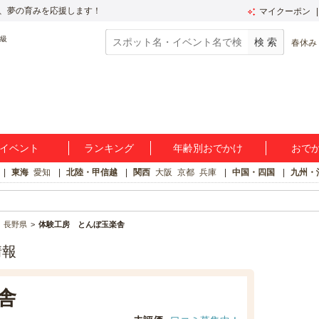
、夢の育みを応援します！
マイクーポン
春休み
イベント
ランキング
年齢別おでかけ
おで
東海
愛知
北陸・甲信越
関西
大阪
京都
兵庫
中国・四国
九州・
長野県
体験工房 とんぼ玉楽舎
情報
舎