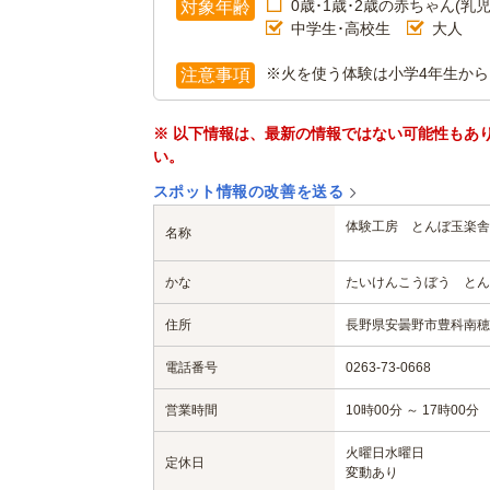
0歳･1歳･2歳の赤ちゃん(乳児
対象年齢
中学生･高校生
大人
※火を使う体験は小学4年生か
注意事項
※ 以下情報は、最新の情報ではない可能性もあ
い。
スポット情報の改善を送る
体験工房 とんぼ玉楽舎
名称
かな
たいけんこうぼう とん
住所
長野県安曇野市豊科南穂高5
電話番号
0263-73-0668
営業時間
10時00分 ～ 17時00分
火曜日
水曜日
定休日
変動あり