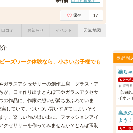
未評価
口コミ募集中！
保存
17
口コミ
お知らせ
イベント
天気/地図
紹介
長野周
ビーズワーク体験なら、小さいお子様でも
猫ちゃ
クーポ
やガラスアクセサリーの創作工房「グラス・ア
長野県
ちが、日々作り出すとんぼ玉やガラスアクセサ
【3歳
イオン
つの作品に、作家の想いが満ちあふれていま
充実していて、ついつい買いすぎてしまいそう。
高原の
ます。楽しい旅の思い出に、ファッションアイ
よう！
アクセサリーを作ってみませんか？とんぼ玉制
クーポ