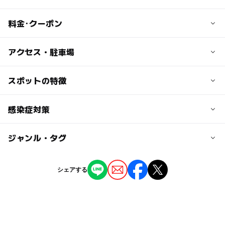
料金･クーポン
子供の料金
アクセス・駐車場
550円
別途材料費（豚肉･香辛料など）として1kgあたり2,040円
交通アクセス
スポットの特徴
（税込み）が必要
【電車の場合】
■JR水戸線・関東鉄道常総線 下館駅下車徒歩20分
◯
ー
駐車場あり
感染症対策
駅から近い
大人の料金
【車の場合】
550円
■常磐道 谷和原ICより約1時間
ー
ー
授乳室あり
託児所
ジャンル・タグ
当店では、以下の対策を実施しています。
別途材料費（豚肉･香辛料など）として1kgあたり2,040円
■東北道 佐野藤岡ICより約1時間
（税込み）が必要
◯
◯
雨でもOK
ベビーカーOK
・手作りソーセージ体験の人数等制限の制限を行っていま
ジャンル
近くの駅
シェアする
す
下館駅
体験施設
・従業員の体調管理を行っております
ー
◯
食事持込OK
レストラン
・レジへのアクリル板設置を行っております
駐車可能台数
◯
ー
売店
オムツ交換台
タグ
30台