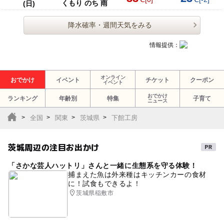
くもり のち 雨
(日)
降水確率・週間天気をみる
情報提供：
オンライン
おでかけ
イベント
チケット
クーポン
イベント
おでかけ
ランキング
年齢別
特集
子育て
ニュース
全国
関東
茨城県
下館工房
茨城周辺の注目お出かけ
「さかな芸人ハットリ」さんと一緒に生態系を守る体験！
捕まえた魚は外来種はキッチンカーの食材
に！試食もできるよ！
茨城県稲敷市