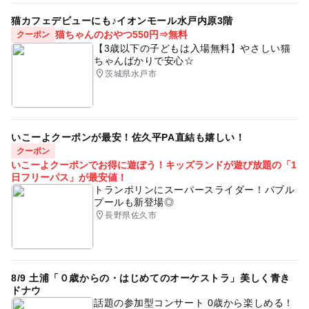
猫カフェデビューにも♪イオンモール水戸内原3階
猫ちゃんのおやつ550円⇒無料
クーポン
【3歳以下の子どもは入場無料】やさしい猫
ちゃんばかりで安心☆
茨城県水戸市
いこーよクーポンが最安！佐久平PA直結も嬉しい！
クーポン
いこーよクーポンでお得に遊ぼう！キッズランドが遊び放題の「1
日フリーパス」が最安値！
トランポリンにスーパースライダー！バブル
プールも新登場◎
長野県佐久市
8/9 土浦「０歳からの・はじめてのオーケストラ」美しく青き
ドナウ
話題の参加型コンサート 0歳から楽しめる！