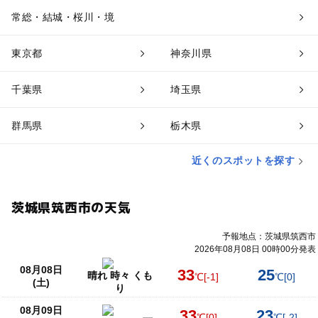
常総・結城・桜川・境
東京都
神奈川県
千葉県
埼玉県
群馬県
栃木県
近くのスポットを探す
茨城県筑西市の天気
予報地点：茨城県筑西市
2026年08月08日 00時00分発表
08月08日
33
25
晴れ 時々 くも
℃
[-1]
℃
[0]
(土)
り
08月09日
33
23
℃
[0]
℃
[-2]