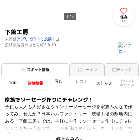
1 / 9
保存
66
下館工房
未評価
アプリで口コミ投稿！
茨城県筑西市みどり町2-8-19
スポット情報
クーポン
チケット
イベント
写真
口コミ
TOP
詳細情報
お知らせ
見どころ
9
0
家族でソーセージ作りにチャレンジ！
子供も大人も大好きなウインナーソーセージを家族みんなで作
ってみませんか？日本ハムファクトリー 茨城工場の敷地内に
ある「下館工房」では、手軽に手作りソーセージ作りにチャレ
ンジできちゃうんです。しかも味はマイルド、ガーリック、カ
レー、ブラックペッパー、チョリソー、レモン＆パセリ、ハー
続きをみる