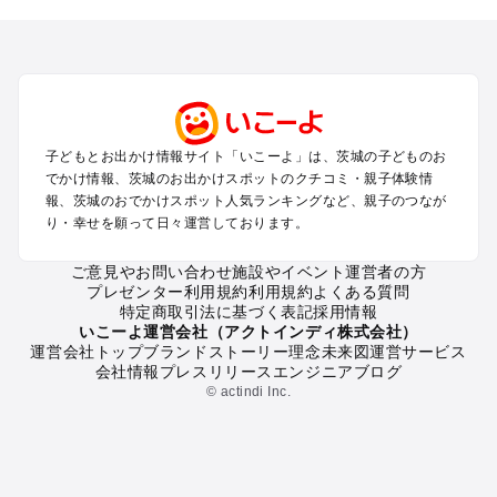
を探す
柏・松戸・野田・取手のプールお出かけ
つくば・守谷・牛久のプールお出かけ
水戸・笠間のプールお出かけ
久喜・行田・加須・羽生のプールお出かけ
土浦・霞ヶ浦・鹿島・潮来のプールお出かけ
子どもとお出かけ情報サイト「いこーよ」は、茨城の子どものお
大洗・ひたちなかのプールお出かけ
でかけ情報、茨城のお出かけスポットのクチコミ・親子体験情
熊谷・太田・足利・古河のプールお出かけ
報、茨城のおでかけスポット人気ランキングなど、親子のつなが
日立・北茨城・奥久慈のプールお出かけ
り・幸せを願って日々運営しております。
常総・結城・桜川・境のプールお出かけ
ご意見やお問い合わせ
施設やイベント運営者の方
プレゼンター利用規約
利用規約
よくある質問
茨城の定番お出かけスポット
特定商取引法に基づく表記
採用情報
茨城の遊園地
いこーよ運営会社（アクトインディ株式会社）
運営会社トップ
ブランドストーリー
理念
未来図
運営サービス
茨城の動物園
会社情報
プレスリリース
エンジニアブログ
茨城のバーベキュー
© actindi Inc.
茨城の釣り
茨城の牧場
茨城のプール
茨城のアスレチック