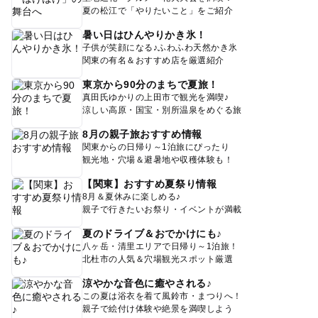
夏の松江で「やりたいこと」をご紹介
暑い日はひんやりかき氷！
子供が笑顔になる♪ふわふわ天然かき氷
関東の有名＆おすすめ店を厳選紹介
東京から90分のまちで夏旅！
真田氏ゆかりの上田市で観光を満喫♪
涼しい高原・国宝・別所温泉をめぐる旅
8月の親子旅おすすめ情報
関東からの日帰り～1泊旅にぴったり
観光地・穴場＆避暑地や収穫体験も！
【関東】おすすめ夏祭り情報
8月＆夏休みに楽しめる♪
親子で行きたいお祭り・イベントが満載
夏のドライブ＆おでかけにも♪
八ヶ岳・清里エリアで日帰り～1泊旅！
北杜市の人気＆穴場観光スポット厳選
涼やかな音色に癒やされる♪
この夏は浴衣を着て風鈴市・まつりへ！
親子で絵付け体験や絶景を満喫しよう