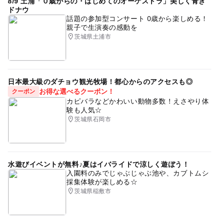
8/9 土浦「０歳からの・はじめてのオーケストラ」美しく青き
ドナウ
話題の参加型コンサート 0歳から楽しめる！
親子で生演奏の感動を
茨城県土浦市
日本最大級のダチョウ観光牧場！都心からのアクセスも◎
お得な選べるクーポン！
クーポン
カピバラなどかわいい動物多数！えさやり体
験も人気☆
茨城県石岡市
水遊びイベントが無料♪夏はイバライドで涼しく遊ぼう！
入園料のみでじゃぶじゃぶ池や、カブトムシ
採集体験が楽しめる☆
茨城県稲敷市