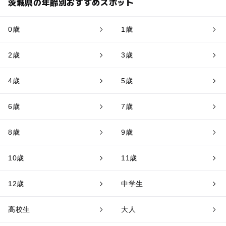
茨城県の年齢別おすすめスポット
0歳
1歳
2歳
3歳
4歳
5歳
6歳
7歳
8歳
9歳
10歳
11歳
12歳
中学生
高校生
大人