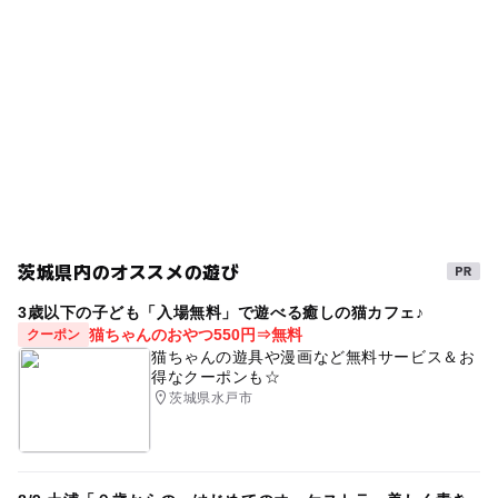
GW(ゴールデンウィーク)2027
駐車場料金
ゴールデンウィーク2016
駐車場あり
三連休
無料
冬のお出かけ
雨でも遊べる
ハーブ
秋のお出かけ2026
親子体験
手づくり体験
ソーセージ作り体験
雨の日おでかけ
春休み2027
夏休み2026
コロナ対策
雨でも楽しめる
午後から遊べる
シルバーウィーク2026
茨城県内のオススメの遊び
下館・真壁・桜川
GW(ゴールデンウィーク)2016
3歳以下の子ども「入場無料」で遊べる癒しの猫カフェ♪
gw2015
雨の日でもOK
GW2016
レア体験
猫ちゃんのおやつ550円⇒無料
クーポン
猫ちゃんの遊具や漫画など無料サービス＆お
GW
GW(ゴールデンウィーク)2015
手作り体験
得なクーポンも☆
茨城県水戸市
室内
駐車場無料
ソーセージ
夏休み・自由研究2026
冬休み2025-2026