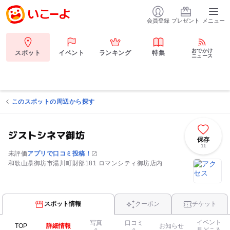
会員登録
プレゼント
メニュー
おでかけ
スポット
イベント
ランキング
特集
ニュース
このスポットの周辺から探す
ジストシネマ御坊
保存
11
未評価
アプリで口コミ投稿！
和歌山県御坊市湯川町財部181 ロマンシティ御坊店内
スポット情報
クーポン
チケット
イベント
写真
口コミ
TOP
詳細情報
お知らせ
見どころ