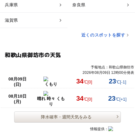
兵庫県
奈良県
滋賀県
近くのスポットを探す
和歌山県御坊市の天気
予報地点：和歌山県御坊市
2026年08月09日 12時00分発表
08月09日
34
23
℃
[0]
℃
[-1]
くもり
(日)
08月10日
34
23
晴れ 時々 くも
℃
[0]
℃
[+1]
(月)
り
降水確率・週間天気をみる
情報提供：