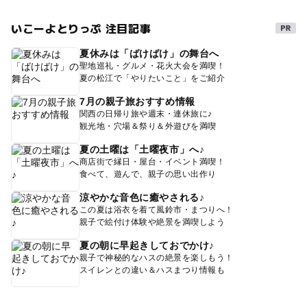
いこーよとりっぷ 注目記事
夏休みは「ばけばけ」の舞台へ
聖地巡礼・グルメ・花火大会を満喫！
夏の松江で「やりたいこと」をご紹介
7月の親子旅おすすめ情報
関西の日帰り旅や週末・連休旅に♪
観光地・穴場＆祭り＆外遊びを満喫
夏の土曜は「土曜夜市」へ♪
商店街で縁日・屋台・イベント満喫！
食べて、遊んで、親子の思い出作り
涼やかな音色に癒やされる♪
この夏は浴衣を着て風鈴市・まつりへ！
親子で絵付け体験や絶景を満喫しよう
夏の朝に早起きしておでかけ♪
親子で神秘的なハスの絶景を楽しもう！
スイレンとの違い＆ハスまつり情報も