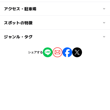
子供の料金
アクセス・駐車場
3歳以上中学生以下：1000円
交通アクセス
スポットの特徴
大人の料金
JR「御坊」駅より南西へ徒歩20分
一般：1900円
◯
ー
駐車場あり
ジャンル・タグ
駅から近い
大学生・高校生：1500円
近くの駅
紀伊御坊駅
ー
ー
授乳室あり
託児所
ジャンル
シェアする
映画館
◯
◯
雨でもOK
ベビーカーOK
学門駅
タグ
ー
ー
食事持込OK
レストラン
市役所前駅
寒い日
梅雨
屋内施設
家族でおでかけ
遊び場
ー
ー
売店
オムツ交換台
駐車可能台数
駐車場無料
親子で映画
1,000台
GW(ゴールデンウィーク)2027
GW2016
室内
家族で楽しむ
寒い日でもOK
雨の日おでかけ
駐車場料金