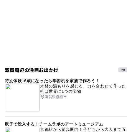
ー
ー
売店
オムツ交換台
700台
GW(ゴールデンウィーク)2016
チャイルドシート
子供と映画
京阪京津線
京阪京津線(滋賀県)
駐車場詳細
映画鑑賞で3時間無料 100／20分
ブランケット貸出
おでかけ映画
涼しい
梅雨
室内施設
補助犬同伴可
GW
GW(ゴールデンウィーク)2027
雨の日でもOK
駐車場あり
GW2016
アルコール販売
滋賀周辺の注目お出かけ
クリスマス2026
親子で映画
雨でも楽しめる
特別体験♪6歳になったら学習机を家族で作ろう！
雨でもOK
室内
子供映画
寒い日でもOK
木材の温もりを感じる、力を合わせて作った
机は世界に1つの宝物
バリアフリートイレ
屋内遊び場
gw2015
滋賀県彦根市
ゴールデンウィーク2016
盲導犬ok
寒い日
雨でも遊べる
三連休
遊び場
親子で没入する！チームラボのアートミュージアム
GW(ゴールデンウィーク)2015
シネコン
京都駅から徒歩圏内！子どもから大人まで五