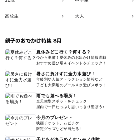
12歳
中学生
高校生
大人
親子のおでかけ特集 8月
夏休みどこ行く？何する？
今から準備！夏休みのお出かけ情報満載
おすすめ遊び場＆イベントをチェック！
暑さに負けずに全力水遊び！
年齢別や人気アトラクション情報など
子ども大満足のプール＆水遊びスポット
雨でも遊べる場所！
全天候型スポットをチェック
屋内で一日たっぷり思いっきり遊ぼう♪
今月のプレゼント
映画チケット、ムビチケ
限定グッズなどが当たる！
子どもがキラめくホンモノ体験