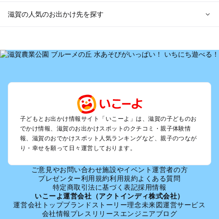
滋賀の人気のお出かけ先を探す
滋賀のエリアからプール子ども連れのお出かけスポット
を探す
草津・守山・近江八幡・栗東のプールお出かけ
彦根・長浜・米原・湖北・湖東三山のプールお出かけ
大津周辺のプールお出かけ
信楽・甲賀のプールお出かけ
湖西（琵琶湖）のプールお出かけ
雄琴・堅田のプールお出かけ
子どもとお出かけ情報サイト「いこーよ」は、滋賀の子どものお
でかけ情報、滋賀のお出かけスポットのクチコミ・親子体験情
報、滋賀のおでかけスポット人気ランキングなど、親子のつなが
滋賀の定番お出かけスポット
り・幸せを願って日々運営しております。
滋賀の遊園地
滋賀の動物園
ご意見やお問い合わせ
施設やイベント運営者の方
滋賀のバーベキュー
プレゼンター利用規約
利用規約
よくある質問
滋賀の釣り
特定商取引法に基づく表記
採用情報
いこーよ運営会社（アクトインディ株式会社）
滋賀の牧場
運営会社トップ
ブランドストーリー
理念
未来図
運営サービス
滋賀のプール
会社情報
プレスリリース
エンジニアブログ