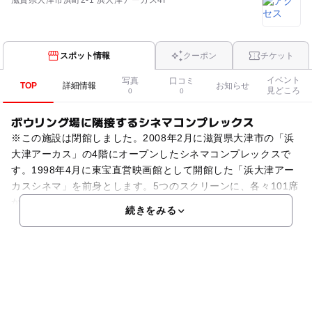
滋賀県大津市浜町2-1 浜大津アーカス4F
スポット情報
クーポン
チケット
イベント
写真
口コミ
TOP
詳細情報
お知らせ
見どころ
0
0
ボウリング場に隣接するシネマコンプレックス
※この施設は閉館しました。2008年2月に滋賀県大津市の「浜
大津アーカス」の4階にオープンしたシネマコンプレックスで
す。1998年4月に東宝直営映画館として開館した「浜大津アー
カスシネマ」を前身とします。5つのスクリーンに、各々101席
から248席の座席を設けています。アレックス
続きをみる