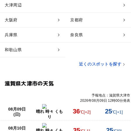
大津周辺
大阪府
京都府
兵庫県
奈良県
和歌山県
近くのスポットを探す
滋賀県大津市の天気
予報地点：滋賀県大津市
2026年08月09日 12時00分発表
08月09日
36
25
晴れ 時々 くも
℃
[+2]
℃
[+1]
(日)
り
08月10日
35
25
晴れ 時々 くも