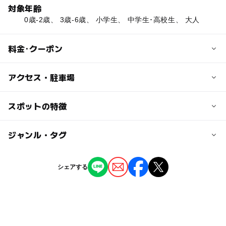
対象年齢
0歳-2歳、 3歳-6歳、 小学生、 中学生･高校生、 大人
料金･クーポン
子供の料金
アクセス・駐車場
幼児（3歳以上）：900円，小中学生：1000円
交通アクセス
スポットの特徴
大人の料金
京阪電鉄「浜大津」駅より東へ徒歩3分，JR「大津」駅よ
一般：1800円，大学生：1500円、高校生：1000円；【サ
り北西へ徒歩15分
◯
◯
駐車場あり
ジャンル・タグ
駅から近い
ービスデー】ファーストデイ（毎月1日）：1100円，レデ
ィースデイ（毎週水曜日）：1100円、金曜いいねの日：1
近くの駅
ー
ー
授乳室あり
託児所
ジャンル
100円
シェアする
びわ湖浜大津駅
映画館
◯
ー
雨でもOK
ベビーカーOK
島ノ関駅
タグ
ー
ー
食事持込OK
レストラン
駐車可能台数
屋内施設
雨の日おでかけ