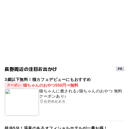
ー
◯
売店
オムツ交換台
駐車場料金
屋内遊び場
夏休み2026
長野県
涼しい
室内
無料
雨の日おでかけ
寒い日
子供と映画
岡谷市
寒い日でもOK
駐車場あり
暑い日でもOK
駐車場詳細
【無料駐車場】
屋内施設
シルバーウィーク2026
遊び場
約50台
雨の日でもOK
おでかけ映画
三連休
室内施設
【立体市営駐車場】
春休み2027
梅雨
雨でもOK
雨でも楽しめる
劇場より徒歩3分、500台収容可能
長野周辺の注目お出かけ
雨でも遊べる
※誰でも5時間無料
・駐車券提示で200円の割引
3歳以下無料！猫カフェデビューにもおすすめ
猫ちゃんのおやつ550円⇒無料
クーポン
・他の割引券との併用可（サービスデー・特別料金を除
猫ちゃんに癒される♪猫ちゃんのおやつ 無料
く）
クーポンあり♪
長野県松本市
徒歩5分！温泉のあるオフィシャルホテルが一番お得！