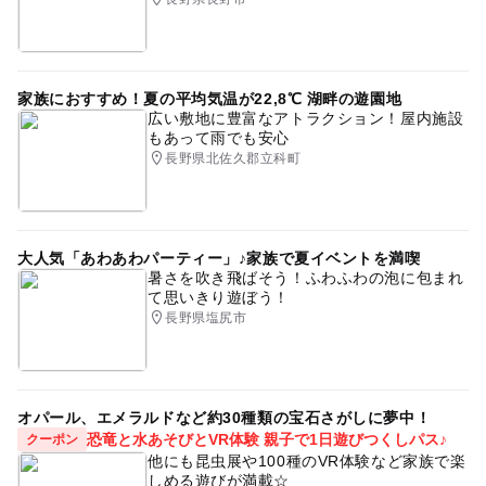
家族におすすめ！夏の平均気温が22,8℃ 湖畔の遊園地
広い敷地に豊富なアトラクション！屋内施設
もあって雨でも安心
長野県北佐久郡立科町
大人気「あわあわパーティー」♪家族で夏イベントを満喫
暑さを吹き飛ばそう！ふわふわの泡に包まれ
て思いきり遊ぼう！
長野県塩尻市
オパール、エメラルドなど約30種類の宝石さがしに夢中！
恐竜と水あそびとVR体験 親子で1日遊びつくしパス♪
クーポン
他にも昆虫展や100種のVR体験など家族で楽
しめる遊びが満載☆