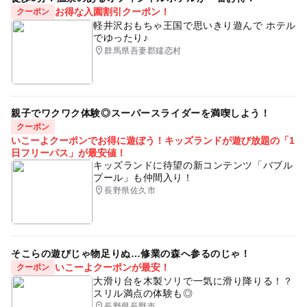
お得な入園割引クーポン！
クーポン
軽井沢おもちゃ王国で思いきり遊んで ホテル
でゆったり♪
群馬県吾妻郡嬬恋村
親子でワクワク体験◎スーパースライダーを満喫しよう！
クーポン
いこーよクーポンでお得に遊ぼう！キッズランドが遊び放題の「1
日フリーパス」が最安値！
キッズランドに待望の新コンテンツ「バブル
プール」も仲間入り！
長野県佐久市
そこらの遊びじゃ物足りぬ…修業の森へ参るのじゃ！
いこーよクーポンが最安！
クーポン
大滑り台を木製ソリで一気に滑り降りる！？
スリル満点の体験も◎
長野県長野市