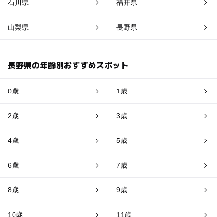
石川県
福井県
山梨県
長野県
長野県の年齢別おすすめスポット
0歳
1歳
2歳
3歳
4歳
5歳
6歳
7歳
8歳
9歳
10歳
11歳