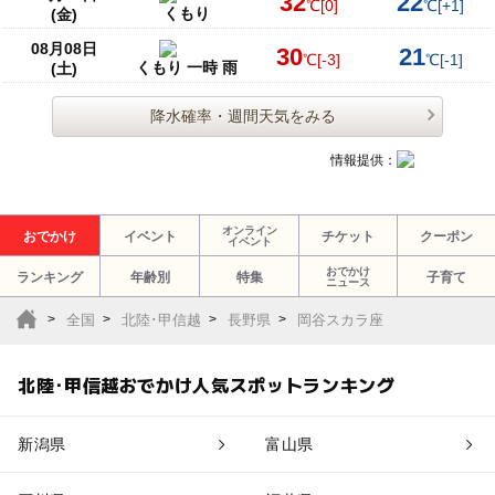
32
22
℃
[0]
℃
[+1]
くもり
(金)
08月08日
30
21
℃
[-3]
℃
[-1]
くもり 一時 雨
(土)
降水確率・週間天気をみる
情報提供：
オンライン
おでかけ
イベント
チケット
クーポン
イベント
おでかけ
ランキング
年齢別
特集
子育て
ニュース
全国
北陸･甲信越
長野県
岡谷スカラ座
北陸･甲信越おでかけ人気スポットランキング
新潟県
富山県