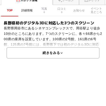
スポット情報
クーポン
チケット
イベント
写真
口コミ
TOP
詳細情報
お知らせ
見どころ
0
0
長野県初のデジタル3Dに対応した3つのスクリーン
長野県岡谷市にあるシネマコンプレックスで、岡谷駅より徒歩
10分のところにあります。7つのスクリーンに、各々66席から2
00席の座席を設置しています。100席の2号館、161席の6号
館、125席の7号館には、長野県下では初のデジタル3Dに対応
し、SRD-EXの音響システムと加えて、
続きをみる