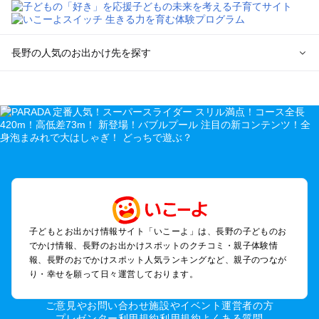
長野の人気のお出かけ先を探す
長野のエリアからプール子ども連れのお出かけスポット
を探す
軽井沢・万座・嬬恋・北軽井沢のプールお出かけ
松本・上高地・諏訪・乗鞍・美ヶ原のプールお出かけ
長野・戸隠・小布施のプールお出かけ
上田・佐久・小諸・別所のプールお出かけ
伊那・駒ヶ根・飯田・昼神（伊那路）のプールお出かけ
蓼科・白樺湖・車山・女神湖・姫木平のプールお出かけ
安曇野・大町のプールお出かけ
子どもとお出かけ情報サイト「いこーよ」は、長野の子どものお
白馬・小谷のプールお出かけ
でかけ情報、長野のお出かけスポットのクチコミ・親子体験情
八ヶ岳・野辺山・富士見・原村・小海線沿線のプールお出かけ
報、長野のおでかけスポット人気ランキングなど、親子のつなが
木曽路・木曽周辺のプールお出かけ
り・幸せを願って日々運営しております。
野沢・志賀高原周辺のプールお出かけ
飯山・斑尾・信濃町・黒姫のプールお出かけ
ご意見やお問い合わせ
施設やイベント運営者の方
千曲・戸倉上山田のプールお出かけ
プレゼンター利用規約
利用規約
よくある質問