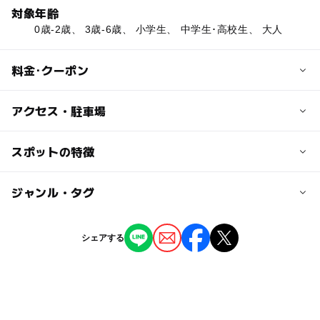
対象年齢
0歳-2歳、 3歳-6歳、 小学生、 中学生･高校生、 大人
料金･クーポン
子供の料金
アクセス・駐車場
高校生：1,300円
中学生：1,200円
交通アクセス
スポットの特徴
小学生・幼児（3歳以上）：1,100円
JR「岡谷」駅より徒歩10分
◯
ー
駐車場あり
ジャンル・タグ
駅から近い
大人の料金
近くの駅
一般：1,800円
岡谷駅
ー
ー
授乳室あり
託児所
ジャンル
大学生：1,600円
シェアする
映画館
◯
ー
雨でもOK
ベビーカーOK
下諏訪駅
タグ
ー
ー
食事持込OK
レストラン
川岸駅
GW(ゴールデンウィーク)2027
親子で映画