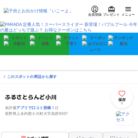
会員登録
プレゼント
メニュー
このスポットの周辺から探す
ふるさとらんど小川
保存
0
未評価
アプリで口コミ投稿！
長野県上水内郡小川村大字高府9307