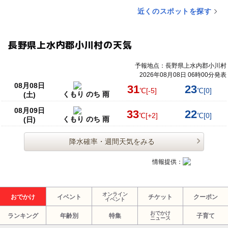
近くのスポットを探す
長野県上水内郡小川村の天気
予報地点：長野県上水内郡小川村
2026年08月08日 06時00分発表
08月08日
31
23
℃
[-5]
℃
[0]
くもり のち 雨
(土)
08月09日
33
22
℃
[+2]
℃
[0]
くもり のち 雨
(日)
降水確率・週間天気をみる
情報提供：
オンライン
おでかけ
イベント
チケット
クーポン
イベント
おでかけ
ランキング
年齢別
特集
子育て
ニュース