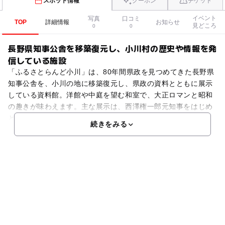
スポット情報
クーポン
チケット
イベント
写真
口コミ
TOP
詳細情報
お知らせ
見どころ
0
0
長野県知事公舎を移築復元し、小川村の歴史や情報を発
信している施設
「ふるさとらんど小川」は、80年間県政を見つめてきた長野県
知事公舎を、小川の地に移築復元し、県政の資料とともに展示
している資料館。洋館や中庭を望む和室で、大正ロマンと昭和
の趣きが味わえます。主な展示は、西澤権一郎元知事をはじめ
とする歴代知事の写真、化石や土器、馬具・武具、古文書、
続きをみる