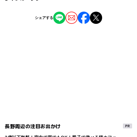
ー
ー
授乳室あり
託児所
ジャンル
シェアする
博物館・科学館
◯
ー
雨でもOK
ベビーカーOK
タグ
ー
◯
食事持込OK
レストラン
冬休み2025-2026
夏休み自由研究
ー
ー
売店
オムツ交換台
GW(ゴールデンウィーク)2027
夏休み2026
雨の日でもOK
漫画・アニメを学ぶ
秋のお出かけ2026
洋館
シルバーウィーク2026
駐車場あり
三連休
午後から遊べる
雨でも楽しめる
学習施設
雨の日おでかけ
夏休み・自由研究2026
化石を学ぶ
長野周辺の注目お出かけ
GW(ゴールデンウィーク)2015
gw2015