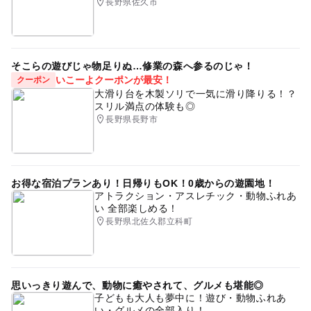
長野県佐久市
そこらの遊びじゃ物足りぬ…修業の森へ参るのじゃ！
いこーよクーポンが最安！
クーポン
大滑り台を木製ソリで一気に滑り降りる！？
スリル満点の体験も◎
長野県長野市
お得な宿泊プランあり！日帰りもOK！0歳からの遊園地！
アトラクション・アスレチック・動物ふれあ
い 全部楽しめる！
長野県北佐久郡立科町
思いっきり遊んで、動物に癒やされて、グルメも堪能◎
子どもも大人も夢中に！遊び・動物ふれあ
い・グルメの全部入り！