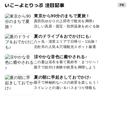
いこーよとりっぷ 注目記事
東京から90分のまちで夏旅！
真田氏ゆかりの上田市で観光を満喫♪
涼しい高原・国宝・別所温泉をめぐる旅
夏のドライブ＆おでかけにも♪
八ヶ岳・清里エリアで日帰り～1泊旅！
北杜市の人気＆穴場観光スポット厳選
涼やかな音色に癒やされる♪
この夏は浴衣を着て風鈴市・まつりへ！
親子で絵付け体験や絶景を満喫しよう
夏の朝に早起きしておでかけ♪
親子で神秘的なハスの絶景を楽しもう！
スイレンとの違い＆ハスまつり情報も