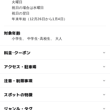
火曜日
祝日の場合は水曜日
祝日の翌日
年末年始（12月26日から1月4日）
対象年齢
小学生、 中学生･高校生、 大人
料金･クーポン
子供の料金
アクセス・駐車場
無料
交通アクセス
注意・制限事項
大人の料金
上信越自動車道長野ICから車で40分
無料
スポットの特徴
漫画・アニメを学ぶ：〇
日本の歴史・民俗を学ぶ：〇
化石を学ぶ：〇
◯
ー
駐車場あり
ジャンル・タグ
駅から近い