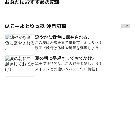
あなたにおすすめの記事
子ども連れ
みつばち
お出かけ
お買い物
試飲
インドア
体験
キャラクターに会える
ベビーカー
いこーよとりっぷ 注目記事
職業体験
ファミリー
雨でも遊べる
お得
涼やかな音色に癒やされる♪
駐車場あり
スイーツ
雨でも楽しめる
インスタ
この夏は浴衣を着て風鈴市・まつりへ！
親子で絵付け体験や絶景を満喫しよう
お土産
夏休み2026
おみやげ
仙北市
田沢湖
夏の朝に早起きしておでかけ♪
お盆
屋内
おばあちゃん
雨の日おでかけ
親子で神秘的なハスの絶景を楽しもう！
スイレンとの違い＆ハスまつり情報も
ママ友
お父さん
三連休
ポケストップ
冬休み2025-2026
姉妹
お母さん
パパ
春休み2027
おしごと体験
食べる
家族連れ
試食
思い出
スパゲッティ
GW(ゴールデンウィーク)2027
ピザ
親子連れ
お仕事体験
おむつ交換台あり