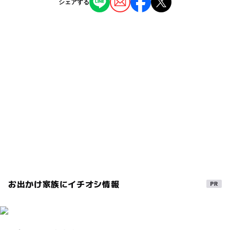
シェアする
ショッピング
自然景観
レストラン・カフェ
◯
◯
雨でもOK
ベビーカーOK
近くの駅
田沢湖駅
タグ
ー
◯
食事持込OK
レストラン
レストラン有り
食事
自然
はちみつ
駐車可能台数
◯
◯
売店
オムツ交換台
100台
レストランあり
シルバーウィーク2026
ポケモンGO
観光スポット
屋内施設
健康
子連れOK
GW
駐車場料金
無料
飲食店
駐車場無料
おいしい
食事処
ベビーカーOK
ドライブ
子供連れ
自然体験
紅葉2026
おじいちゃん
雨の日でもOK
兄妹
子連れ
キャラクター
兄弟
ママ
買い物
お出かけ家族にイチオシ情報
雨の日
グルメ
秋田県
室内施設
雨の日お出かけ
室内
ポケモン
大人も一緒に楽しめる
お菓子
手作りスイーツ