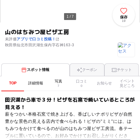
1 / 7
保存
19
山のはちみつ屋ピザ工房
未評価
アプリで口コミ投稿！
秋田県仙北市田沢湖生保内字石神163-3
スポット情報
クーポン
チケット
イベント
写真
口コミ
TOP
詳細情報
お知らせ
見どころ
7
0
田沢湖から車で３分！ピザを石窯で焼いているところが
見える！
薪をつかい本格石窯で焼き上げる、香ばしいナポリピザが自然
豊かな景色の見える店内で食べられる！ピザの"ミミ"には、は
ちみつをかけて食べるのが山のはちみつ屋ピザ工房流。各テー
ブルに置いているので、お好みでかけてお召し上がりくださ