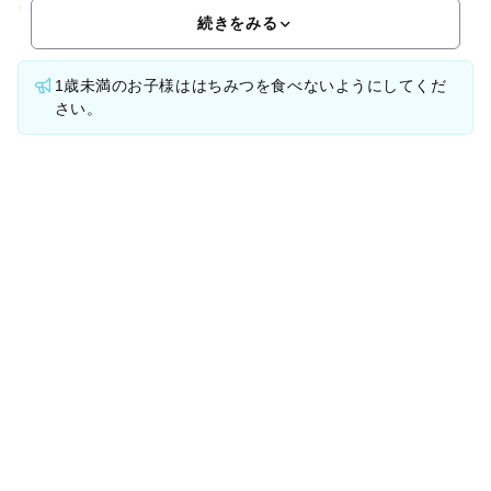
い！●フランス直輸入のかわいい石窯で焼いています。窓から
続きをみる
1歳未満のお子様ははちみつを食べないようにしてくだ
さい。