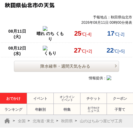
秋田県仙北市の天気
予報地点：秋田県仙北市
2026年08月11日 00時00分発表
08月11日
25
17
晴れ のち くも
℃
[-4]
℃
[-2]
(火)
り
08月12日
27
22
℃
[+2]
℃
[+5]
くもり
(水)
降水確率・週間天気をみる
情報提供：
オンライン
おでかけ
イベント
チケット
クーポン
イベント
おでかけ
ランキング
年齢別
特集
子育て
ニュース
全国
北海道･東北
秋田県
山のはちみつ屋ピザ工房