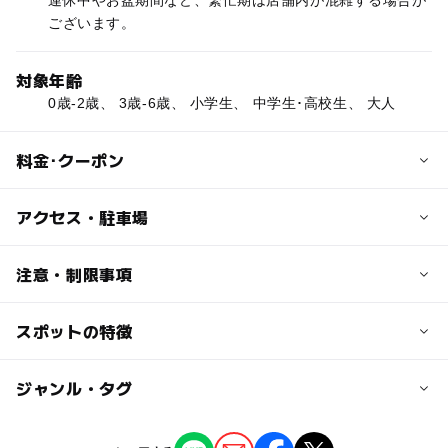
連休中やお盆期間など、繁忙期は店舗内が混雑する場合が
ございます。
対象年齢
0歳-2歳、 3歳-6歳、 小学生、 中学生･高校生、 大人
料金･クーポン
子供の料金
アクセス・駐車場
無料
交通アクセス
注意・制限事項
大人の料金
【カーナビ入力は 0187-43-3838】
無料
●46号線から341号線へ北へ5km
スポットの特徴
Facebook/Twitter/Instagram @bee8skep
JR田沢湖駅より
毎日更新♪SNSからたのしい・おトクな情報を配信中！
◯
ー
駐車場あり
ジャンル・タグ
駅から近い
●車 約10分
●路線バス 約13分(『田沢湖高原』行き⇒『田沢湖橋』下
車すぐ)
ー
ー
授乳室あり
託児所
ジャンル